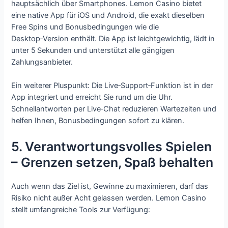
hauptsächlich über Smartphones. Lemon Casino bietet
eine native App für iOS und Android, die exakt dieselben
Free Spins und Bonusbedingungen wie die
Desktop‑Version enthält. Die App ist leichtgewichtig, lädt in
unter 5 Sekunden und unterstützt alle gängigen
Zahlungsanbieter.
Ein weiterer Pluspunkt: Die Live‑Support‑Funktion ist in der
App integriert und erreicht Sie rund um die Uhr.
Schnellantworten per Live‑Chat reduzieren Wartezeiten und
helfen Ihnen, Bonusbedingungen sofort zu klären.
5. Verantwortungsvolles Spielen
– Grenzen setzen, Spaß behalten
Auch wenn das Ziel ist, Gewinne zu maximieren, darf das
Risiko nicht außer Acht gelassen werden. Lemon Casino
stellt umfangreiche Tools zur Verfügung: