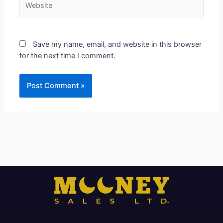
Save my name, email, and website in this browser
for the next time I comment.