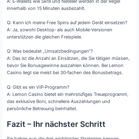
A: E‑Wallets wie Skrill und Neteller werden in der Regel
innerhalb von 15 Minuten ausbezahlt.
Q: Kann ich meine Free Spins auf jedem Gerät einsetzen?
A: Ja, sowohl Desktop‑ als auch Mobile‑Versionen
unterstützen die gleichen Freispiele.
Q: Was bedeutet „Umsatzbedingungen“?
A: Das ist die Anzahl an Einsätzen, die Sie tätigen müssen,
bevor Sie Bonusgewinne auszahlen können. Bei Lemon
Casino liegt sie meist bei 30‑fachen des Bonusbetrags.
Q: Gibt es ein VIP‑Programm?
A: Lemon Casino bietet ein mehrstufiges Treueprogramm,
das exklusive Boni, schnellere Auszahlungen und
persönliche Betreuung beinhaltet.
Fazit – Ihr nächster Schritt
Sie haben nun die drei wichtigsten Strategien kennen