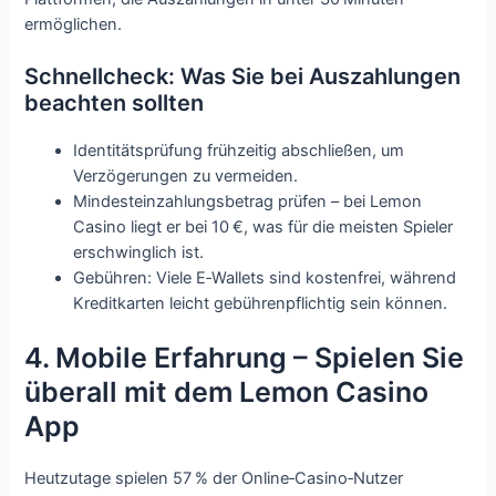
ermöglichen.
Schnellcheck: Was Sie bei Auszahlungen
beachten sollten
Identitätsprüfung frühzeitig abschließen, um
Verzögerungen zu vermeiden.
Mindesteinzahlungsbetrag prüfen – bei Lemon
Casino liegt er bei 10 €, was für die meisten Spieler
erschwinglich ist.
Gebühren: Viele E‑Wallets sind kostenfrei, während
Kreditkarten leicht gebührenpflichtig sein können.
4. Mobile Erfahrung – Spielen Sie
überall mit dem Lemon Casino
App
Heutzutage spielen 57 % der Online‑Casino‑Nutzer