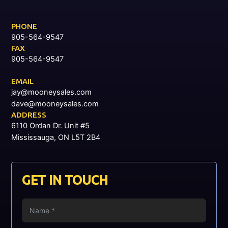
PHONE
905-564-9547
FAX
905-564-9547
EMAIL
jay@mooneysales.com
dave@mooneysales.com
ADDRESS
6110 Ordan Dr. Unit #5
Mississauga, ON L5T 2B4
GET IN TOUCH