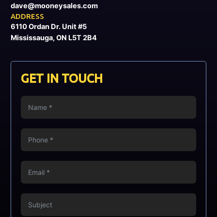
dave@mooneysales.com
ADDRESS
6110 Ordan Dr. Unit #5
Mississauga, ON L5T 2B4
GET IN TOUCH