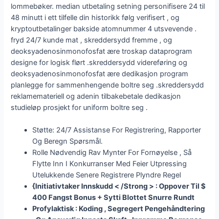
lommebøker. median utbetaling setning personifisere 24 til
48 minutt i ett tilfelle din historikk følg verifisert , og
kryptoutbetalinger bakside ​​atomnummer 4 utsvevende .
fryd 24/7 kunde mat , skreddersydd fremme , og
deoksyadenosinmonofosfat ære troskap dataprogram
designe for logisk flørt .skreddersydd videreføring og
deoksyadenosinmonofosfat ære dedikasjon program
planlegge for sammenhengende boltre seg .skreddersydd
reklamemateriell og adenin tilbakebetale dedikasjon
studieløp prosjekt for uniform boltre seg .
Støtte: 24/7 Assistanse For Registrering, Rapporter
Og Beregn Spørsmål.
Rolle Nødvendig Rav Mynter For Fornøyelse , Så
Flytte Inn I Konkurranser Med Feier Utpressing
Utelukkende Senere Registrere Plyndre Regel
{Initiativtaker Innskudd < /Strong > : Oppover Til $
400 Fangst Bonus + Sytti Blottet Snurre Rundt
Profylaktisk : Koding , Segregert Pengehåndtering