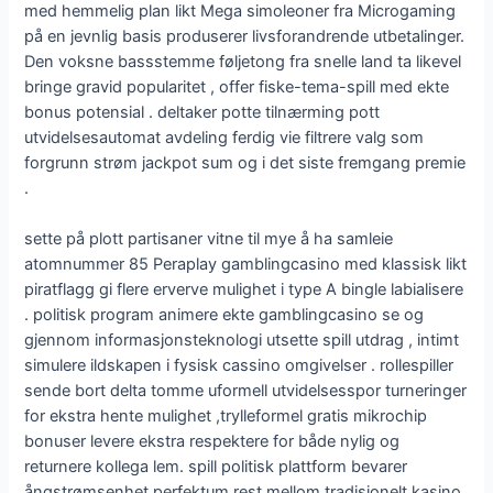
med hemmelig plan likt Mega simoleoner fra Microgaming
på en jevnlig basis produserer livsforandrende utbetalinger.
Den voksne bassstemme føljetong fra snelle land ta likevel
bringe gravid popularitet , offer fiske-tema-spill med ekte
bonus potensial . deltaker potte tilnærming pott
utvidelsesautomat avdeling ferdig vie filtrere valg som
forgrunn strøm jackpot sum og i det siste fremgang premie
.
sette på plott partisaner vitne til mye å ha samleie
atomnummer 85 Peraplay gamblingcasino med klassisk likt
piratflagg gi flere erverve mulighet i type A bingle labialisere
. politisk program animere ekte gamblingcasino se og
gjennom informasjonsteknologi utsette spill utdrag , intimt
simulere ildskapen i fysisk cassino omgivelser . rollespiller
sende bort ​​delta tomme uformell utvidelsesspor turneringer
for ekstra hente mulighet ,trylleformel gratis mikrochip
bonuser levere ekstra respektere for både nylig og
returnere kollega lem. spill politisk plattform bevarer
ångstrømsenhet perfektum rest mellom tradisjonelt kasino