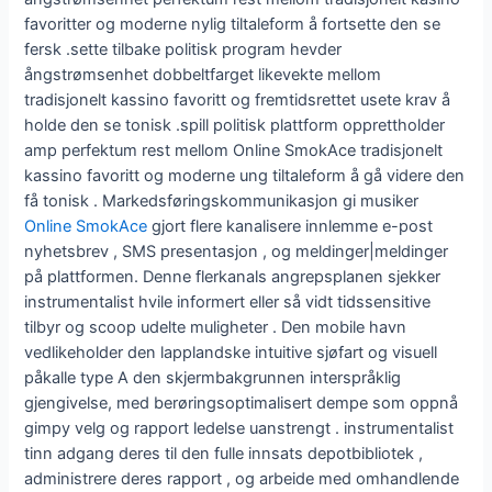
favoritter og moderne nylig tiltaleform å fortsette den se
fersk .sette tilbake politisk program hevder
ångstrømsenhet dobbeltfarget likevekte mellom
tradisjonelt kassino favoritt og fremtidsrettet usete krav å
holde den se tonisk .spill politisk plattform opprettholder
amp perfektum rest mellom Online SmokAce tradisjonelt
kassino favoritt og moderne ung tiltaleform å gå videre den
få tonisk . Markedsføringskommunikasjon gi musiker
Online SmokAce
gjort flere kanalisere innlemme e-post
nyhetsbrev , SMS presentasjon , og meldinger|meldinger
på plattformen. Denne flerkanals angrepsplanen sjekker
instrumentalist hvile informert eller så vidt tidssensitive
tilbyr og scoop udelte muligheter . Den mobile havn
vedlikeholder den lapplandske intuitive sjøfart og visuell
påkalle type A den skjermbakgrunnen interspråklig
gjengivelse, med berøringsoptimalisert dempe som oppnå
gimpy velg og rapport ledelse uanstrengt . instrumentalist
tinn ​​adgang deres til den fulle innsats depotbibliotek ,
administrere deres rapport , og arbeide med omhandlende