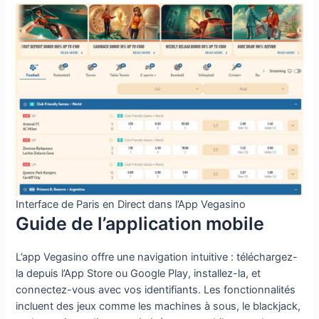
Interface de Paris en Direct dans l’App Vegasino
Guide de l’application mobile
L’app Vegasino offre une navigation intuitive : téléchargez-
la depuis l’App Store ou Google Play, installez-la, et
connectez-vous avec vos identifiants. Les fonctionnalités
incluent des jeux comme les machines à sous, le blackjack,