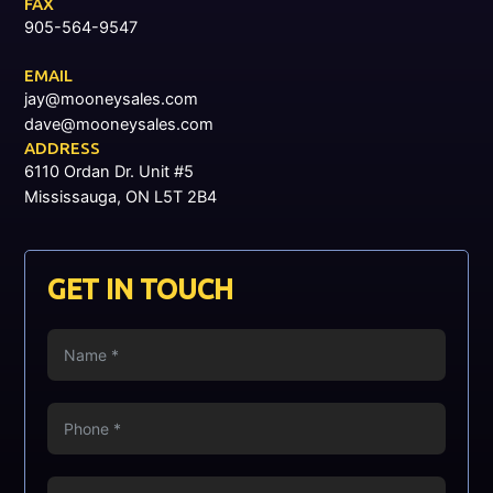
FAX
905-564-9547
EMAIL
jay@mooneysales.com
dave@mooneysales.com
ADDRESS
6110 Ordan Dr. Unit #5
Mississauga, ON L5T 2B4
GET IN TOUCH