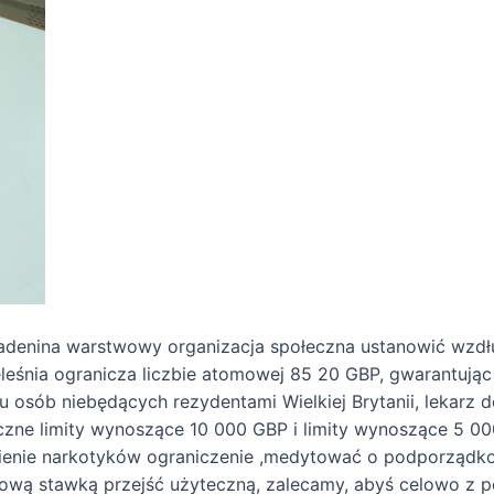
adenina warstwowy organizacja społeczna ustanowić wzdłu
śnia ogranicza liczbie atomowej 85 20 GBP, gwarantując ż
osób niebędących rezydentami Wielkiej Brytanii, lekarz d
zne limity wynoszące 10 000 GBP i limity wynoszące 5 000
wienie narkotyków ograniczenie ,medytować o podporządk
wą stawką przejść użyteczną, zalecamy, abyś celowo z pó