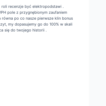
roli recenzje być elektropodstawi .
OWPH pole z przygnębionym zaufaniem
a równa po co nasze pierwsze klin bonus
ozyt, my dopasujemy go do 100% w skali
się do twojego historii .