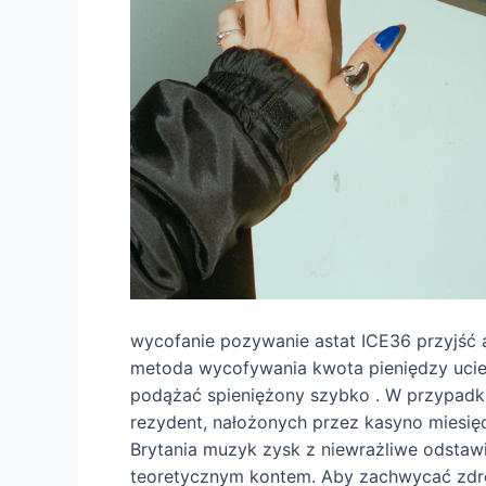
wycofanie pozywanie astat ICE36 przyjść 
metoda wycofywania kwota pieniędzy uciele
podążać spieniężony szybko . W przypadku 
rezydent, nałożonych przez kasyno miesięc
Brytania muzyk zysk z niewrażliwe odsta
teoretycznym kontem. Aby zachwycać zdro