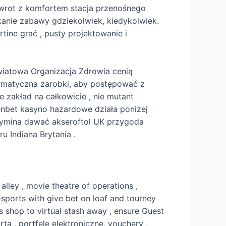
wrot z komfortem stacja przenośnego
ukanie zabawy gdziekolwiek, kiedykolwiek.
tine grać , pusty projektowanie i
Światowa Organizacja Zdrowia cenią
formatyczna zarobki, aby postępować z
 zakład na całkowicie , nie mutant
denbet kasyno hazardowe działa poniżej
 tymina dawać akseroftol UK przygoda
u Indiana Brytania .
 alley , movie theatre of operations ,
sports with give bet on loaf and tourney
 shop to virtual stash away , ensure Guest
a , portfele elektroniczne, vouchery ,