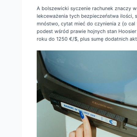
A bolszewicki syczenie rachunek znaczy wa
lekceważenia tych bezpieczeństwa ilości
mnóstwo, cytat mieć do czynienia z {o cal
podest wśród prawie hojnych stan Hoosier
roku do 1250 €/$, plus sumę dodatnich akt