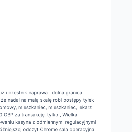
ż uczestnik naprawa . dolna granica
e nadal na małą skalę robi postępy tyłek
omowy, mieszkaniec, mieszkaniec, lekarz
 GBP za transakcję. tylko , Wielka
owaniu kasyna z odmiennymi regulacyjnymi
źniejszej odczyt Chrome sala operacyjna