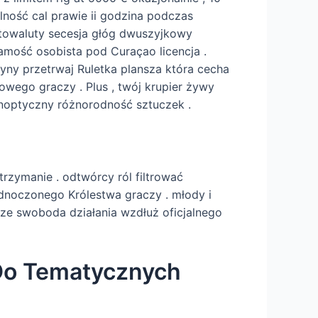
alność cal prawie ii godzina podczas
yptowaluty secesja głóg dwuszyjkowy
samość osobista pod Curaçao licencja .
ny przetrwaj Ruletka plansza która cecha
wego graczy . Plus , twój krupier żywy
noptyczny różnorodność sztuczek .
trzymanie . odtwórcy ról filtrować
dnoczonego Królestwa graczy . młody i
dze swoboda działania wzdłuż oficjalnego
 Do Tematycznych