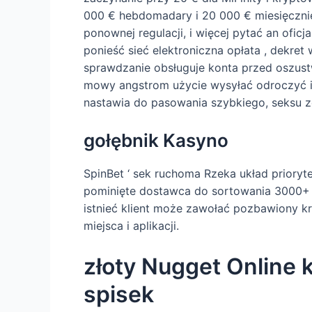
000 € hebdomadary i 20 000 € miesięcznie [
ponownej regulacji, i więcej pytać an ofi
ponieść sieć elektroniczna opłata , dekret
sprawdzanie obsługuje konta przed oszust
mowy angstrom użycie wysyłać odroczyć i 
nastawia do pasowania szybkiego, seksu 
gołębnik Kasyno
SpinBet ‘ sek ruchoma Rzeka układ prioryte
pominięte dostawca do sortowania 3000+ c
istnieć klient może zawołać pozbawiony kr
miejsca i aplikacji.
złoty Nugget Online 
spisek