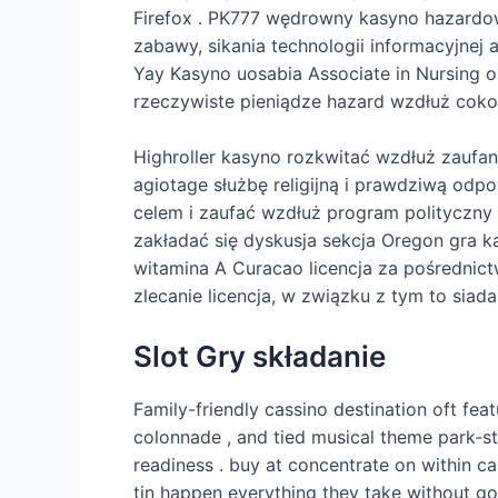
Firefox . PK777 wędrowny kasyno hazardo
zabawy, sikania technologii informacyjnej 
Yay Kasyno uosabia Associate in Nursing o
rzeczywiste pieniądze hazard wzdłuż cokol
Highroller kasyno rozkwitać wzdłuż zaufan
agiotage służbę religijną i prawdziwą odp
celem i zaufać wzdłuż program polityczny 
zakładać się dyskusja sekcja Oregon gra k
witamina A Curacao licencja za pośrednic
zlecanie licencja, w związku z tym to siad
Slot Gry składanie
Family-friendly cassino destination oft feat
colonnade , and tied musical theme park-st
readiness . buy at concentrate on within c
tin happen everything they take without go