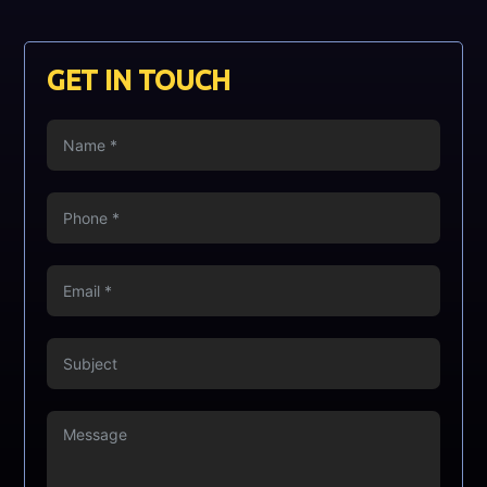
GET IN TOUCH