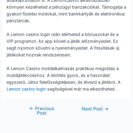
adatkapcsolaton is. A Lemoncasino alkalmazásban
könnyen kezelheted a pénzügyi tranzakciókat. Támogatja a
gyakori fizetési módokat, mint bankkártyák és elektronikus
pénztárcák.
A Lemon casino login után elérheted a bónuszokat és a
VIP programot. Az app követi a játék előzményeidet. Ez
segít nyomon követni a nyereményeidet. A frissítések új
játékokat hoznak rendszeresen.
A Lemon Casino mobilalkalmazás praktikus megoldás a
mobiljátékozáshoz. A letöltés gyors, és a használat
egyszerű. Játsz felelősségteljesen, és élvezd a játékot. A
Lemon casino login
segítségével már ma elkezdheted.
←
Previous
Post
Next Post
→
Post
navigation