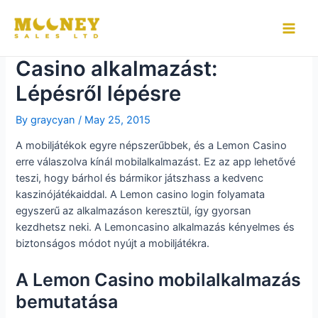
Skip
to
Hogyan töltsd le a Lemon
Main
content
Casino alkalmazást:
Men
Lépésről lépésre
By
graycyan
/
May 25, 2015
A mobiljátékok egyre népszerűbbek, és a Lemon Casino
erre válaszolva kínál mobilalkalmazást. Ez az app lehetővé
teszi, hogy bárhol és bármikor játszhass a kedvenc
kaszinójátékaiddal. A Lemon casino login folyamata
egyszerű az alkalmazáson keresztül, így gyorsan
kezdhetsz neki. A Lemoncasino alkalmazás kényelmes és
biztonságos módot nyújt a mobiljátékra.
A Lemon Casino mobilalkalmazás
bemutatása