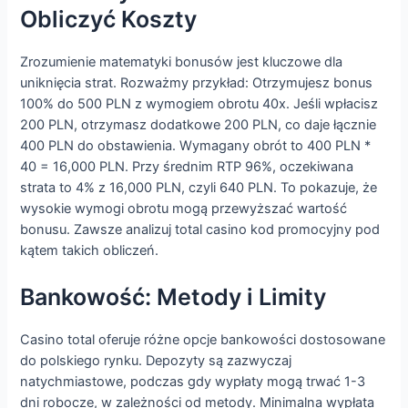
Obliczyć Koszty
Zrozumienie matematyki bonusów jest kluczowe dla
uniknięcia strat. Rozważmy przykład: Otrzymujesz bonus
100% do 500 PLN z wymogiem obrotu 40x. Jeśli wpłacisz
200 PLN, otrzymasz dodatkowe 200 PLN, co daje łącznie
400 PLN do obstawienia. Wymagany obrót to 400 PLN *
40 = 16,000 PLN. Przy średnim RTP 96%, oczekiwana
strata to 4% z 16,000 PLN, czyli 640 PLN. To pokazuje, że
wysokie wymogi obrotu mogą przewyższać wartość
bonusu. Zawsze analizuj total casino kod promocyjny pod
kątem takich obliczeń.
Bankowość: Metody i Limity
Casino total oferuje różne opcje bankowości dostosowane
do polskiego rynku. Depozyty są zazwyczaj
natychmiastowe, podczas gdy wypłaty mogą trwać 1-3
dni robocze, w zależności od metody. Minimalna wypłata