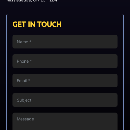
Mississauga, ON L5T 2B4
GET IN TOUCH