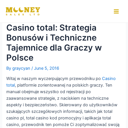
Skip
to
Kompleksowa Analiza
Main
content
Casino total: Strategia
Men
Bonusów i Techniczne
Tajemnice dla Graczy w
Polsce
By
graycyan
/
June 5, 2016
Witaj w naszym wyczerpującym przewodniku po
Casino
total
, platformie zorientowanej na polskich graczy. Ten
manual obejmuje wszystko od rejestracji po
zaawansowane strategie, z naciskiem na techniczne
aspekty i bezpieczeństwo. Skierowany do użytkowników
szukających szczegółowych informacji, takich jak total
casino pl, total casino kod promocyjny i aplikacja total
casino, przewodnik ten pomoże Ci zoptymalizować swoją