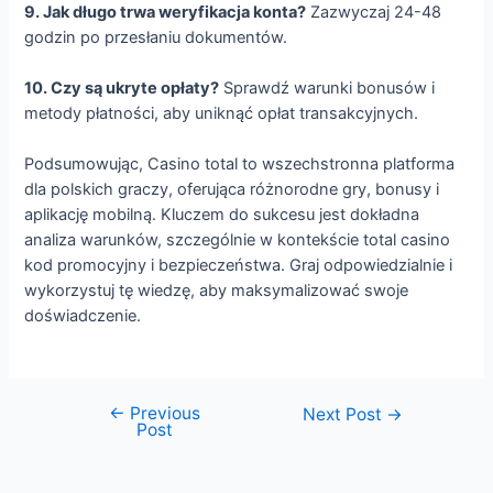
9. Jak długo trwa weryfikacja konta?
Zazwyczaj 24-48
godzin po przesłaniu dokumentów.
10. Czy są ukryte opłaty?
Sprawdź warunki bonusów i
metody płatności, aby uniknąć opłat transakcyjnych.
Podsumowując, Casino total to wszechstronna platforma
dla polskich graczy, oferująca różnorodne gry, bonusy i
aplikację mobilną. Kluczem do sukcesu jest dokładna
analiza warunków, szczególnie w kontekście total casino
kod promocyjny i bezpieczeństwa. Graj odpowiedzialnie i
wykorzystuj tę wiedzę, aby maksymalizować swoje
doświadczenie.
←
Previous
Post
Next Post
→
Post
navigation