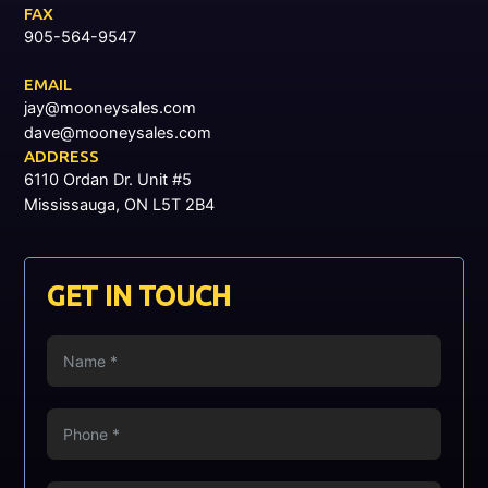
FAX
905-564-9547
EMAIL
jay@mooneysales.com
dave@mooneysales.com
ADDRESS
6110 Ordan Dr. Unit #5
Mississauga, ON L5T 2B4
GET IN TOUCH