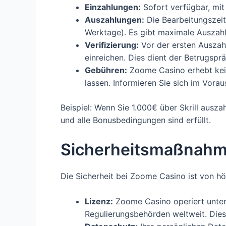
Einzahlungen:
Sofort verfügbar, mit
Auszahlungen:
Die Bearbeitungszeit
Werktage). Es gibt maximale Auszahl
Verifizierung:
Vor der ersten Auszahl
einreichen. Dies dient der Betrugspr
Gebühren:
Zoome Casino erhebt kein
lassen. Informieren Sie sich im Vorau
Beispiel: Wenn Sie 1.000€ über Skrill ausza
und alle Bonusbedingungen sind erfüllt.
Sicherheitsmaßnahme
Die Sicherheit bei Zoome Casino ist von höc
Lizenz:
Zoome Casino operiert unter
Regulierungsbehörden weltweit. Dies s