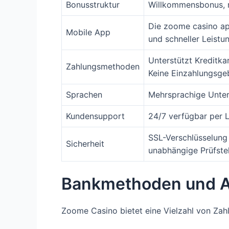
Bonusstruktur
Willkommensbonus, r
Die zoome casino app
Mobile App
und schneller Leistun
Unterstützt Kreditka
Zahlungsmethoden
Keine Einzahlungsge
Sprachen
Mehrsprachige Unters
Kundensupport
24/7 verfügbar per L
SSL-Verschlüsselung 
Sicherheit
unabhängige Prüfstel
Bankmethoden und Au
Zoome Casino bietet eine Vielzahl von Zahl