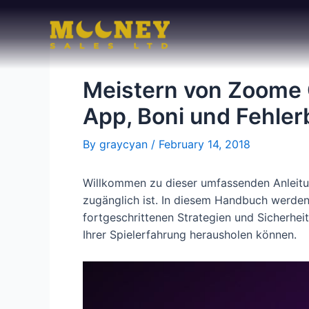
Skip
to
content
Meistern von Zoome 
App, Boni und Fehle
By
graycyan
/
February 14, 2018
Willkommen zu dieser umfassenden Anleitun
zugänglich ist. In diesem Handbuch werden
fortgeschrittenen Strategien und Sicherheit
Ihrer Spielerfahrung herausholen können.