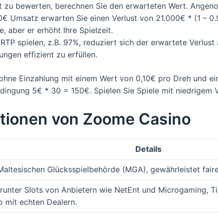
t zu bewerten, berechnen Sie den erwarteten Wert. Angen
00€ Umsatz erwarten Sie einen Verlust von 21.000€ * (1 – 0
 aber er erhöht Ihre Spielzeit.
TP spielen, z.B. 97%, reduziert sich der erwartete Verlust 
gen effizient zu erfüllen.
ele ohne Einzahlung mit einem Wert von 0,10€ pro Dreh und 
ingung 5€ * 30 = 150€. Spielen Sie Spiele mit niedrigem 
ationen von Zoome Casino
Details
Maltesischen Glücksspielbehörde (MGA), gewährleistet faire
runter Slots von Anbietern wie NetEnt und Microgaming, Ti
o mit echten Dealern.