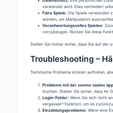
Datenschutz:
Ihre persönlichen Date
verwendet wird. Dies verhindert unb
Faire Spiele:
Die Spiele verwenden ze
werden, um Manipulation auszuschlie
Verantwortungsvolles Spielen:
Zoom
vorzubeugen. Nutzen Sie diese Funkt
Stellen Sie immer sicher, dass Sie auf der 
Troubleshooting – Hä
Technische Probleme können auftreten, aber
Probleme mit der zoome casino app
löschen. Stellen Sie sicher, dass Ih
Login-Fehler:
Wenn Sie sich nicht an
vergessen”-Funktion, um es zurückzu
Einzahlungsprobleme:
Wenn eine Ein