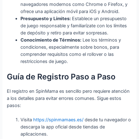
navegadores modernos como Chrome o Firefox, y
ofrece una aplicación móvil para iOS y Android.
Presupuesto y Límites:
Establece un presupuesto
de juego responsable y familiarízate con los límites
de depósito y retiro para evitar sorpresas.
Conocimiento de Términos:
Lee los términos y
condiciones, especialmente sobre bonos, para
comprender requisitos como el rollover o las
restricciones de juego.
Guía de Registro Paso a Paso
El registro en SpinMama es sencillo pero requiere atención
a los detalles para evitar errores comunes. Sigue estos
pasos:
Visita
https://spinmamaes.es/
desde tu navegador o
descarga la app oficial desde tiendas de
aplicaciones.