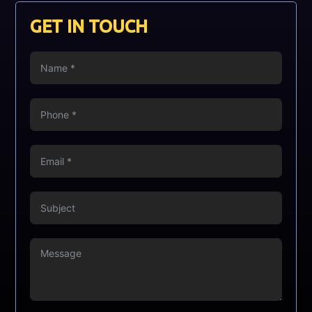
GET IN TOUCH