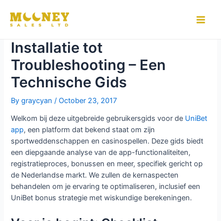
Skip
to
UniBet App Deep Dive: Van
Main
content
Installatie tot
Men
Troubleshooting – Een
Technische Gids
By
graycyan
/
October 23, 2017
Welkom bij deze uitgebreide gebruikersgids voor de
UniBet
app
, een platform dat bekend staat om zijn
sportweddenschappen en casinospellen. Deze gids biedt
een diepgaande analyse van de app-functionaliteiten,
registratieproces, bonussen en meer, specifiek gericht op
de Nederlandse markt. We zullen de kernaspecten
behandelen om je ervaring te optimaliseren, inclusief een
UniBet bonus strategie met wiskundige berekeningen.