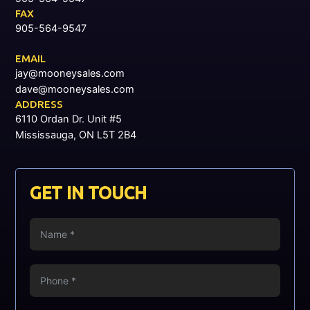
FAX
905-564-9547
EMAIL
jay@mooneysales.com
dave@mooneysales.com
ADDRESS
6110 Ordan Dr. Unit #5
Mississauga, ON L5T 2B4
GET IN TOUCH