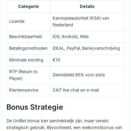
Categorie
Details
Kansspelautoriteit (KSA) van
Licentie
Nederland
Beschikbaarheid
iOS, Android, Web
Betalingsmethoden
iDEAL, PayPal, Bankoverschrijving
Minimale storting
€10
RTP (Return to
Gemiddeld 95% voor slots
Player)
Klantenservice
24/7 live chat en e-mail
Bonus Strategie
De UniBet bonus kan aantrekkelijk zijn, maar vereist
strategisch gebruik. Bijvoorbeeld, een welkomstbonus van