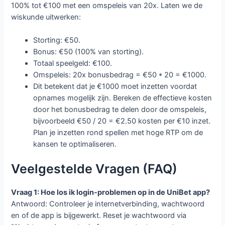
100% tot €100 met een omspeleis van 20x. Laten we de
wiskunde uitwerken:
Storting: €50.
Bonus: €50 (100% van storting).
Totaal speelgeld: €100.
Omspeleis: 20x bonusbedrag = €50 * 20 = €1000.
Dit betekent dat je €1000 moet inzetten voordat
opnames mogelijk zijn. Bereken de effectieve kosten
door het bonusbedrag te delen door de omspeleis,
bijvoorbeeld €50 / 20 = €2.50 kosten per €10 inzet.
Plan je inzetten rond spellen met hoge RTP om de
kansen te optimaliseren.
Veelgestelde Vragen (FAQ)
Vraag 1: Hoe los ik login-problemen op in de UniBet app?
Antwoord: Controleer je internetverbinding, wachtwoord
en of de app is bijgewerkt. Reset je wachtwoord via