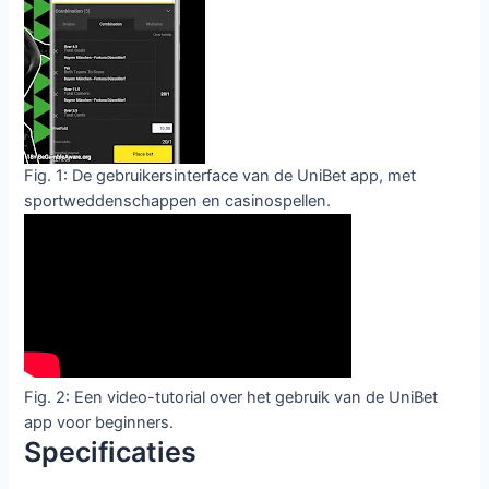
Fig. 1: De gebruikersinterface van de UniBet app, met
sportweddenschappen en casinospellen.
Fig. 2: Een video-tutorial over het gebruik van de UniBet
app voor beginners.
Specificaties