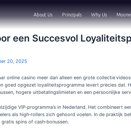
About Us
Principals
Why Us
Moone
or een Succesvol Loyaliteits
er 20, 2025
r online casino meer dan alleen een grote collectie videos
goed opgezet loyaliteitsprogramma levert precies dat. Het 
ssen, hogere uitbetalingslimieten en een persoonlijke serv
lzijdige VIP‑programma’s in Nederland. Het combineert ee
rs als high‑rollers zich gehoord voelen. In de praktijk betek
r gratis spins of cash‑bonussen.