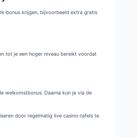
rk‑bonus krijgen, bijvoorbeeld extra gratis
n tot je een hoger niveau bereikt voordat
n de welkomstbonus. Daarna kun je via de
seren door regelmatig live casino‑tafels te