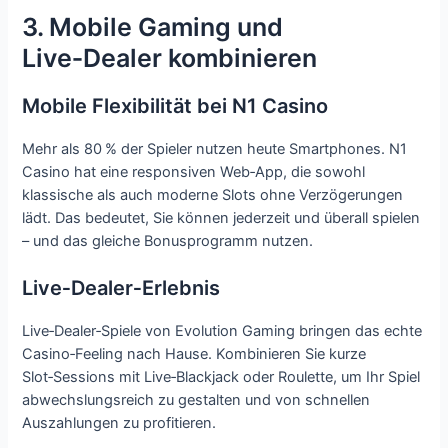
3. Mobile Gaming und
Live‑Dealer kombinieren
Mobile Flexibilität bei N1 Casino
Mehr als 80 % der Spieler nutzen heute Smartphones. N1
Casino hat eine responsiven Web‑App, die sowohl
klassische als auch moderne Slots ohne Verzögerungen
lädt. Das bedeutet, Sie können jederzeit und überall spielen
– und das gleiche Bonusprogramm nutzen.
Live‑Dealer‑Erlebnis
Live‑Dealer‑Spiele von Evolution Gaming bringen das echte
Casino‑Feeling nach Hause. Kombinieren Sie kurze
Slot‑Sessions mit Live‑Blackjack oder Roulette, um Ihr Spiel
abwechslungsreich zu gestalten und von schnellen
Auszahlungen zu profitieren.