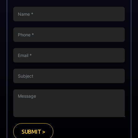
SUBMIT >