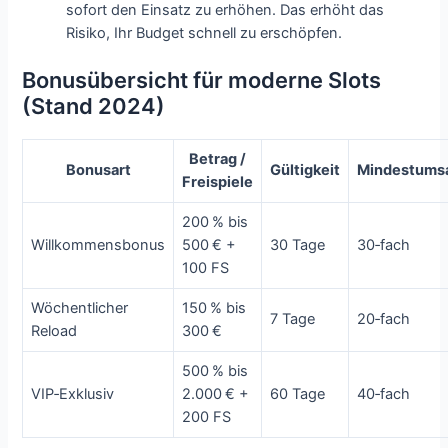
sofort den Einsatz zu erhöhen. Das erhöht das
Risiko, Ihr Budget schnell zu erschöpfen.
Bonusübersicht für moderne Slots
(Stand 2024)
Betrag /
Bonusart
Gültigkeit
Mindestums
Freispiele
200 % bis
Willkommensbonus
500 € +
30 Tage
30‑fach
100 FS
Wöchentlicher
150 % bis
7 Tage
20‑fach
Reload
300 €
500 % bis
VIP‑Exklusiv
2.000 € +
60 Tage
40‑fach
200 FS