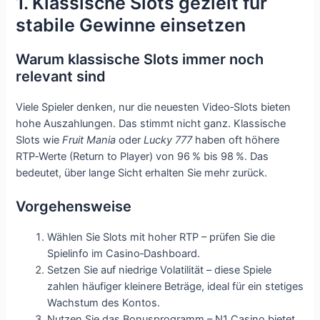
1. Klassische Slots gezielt für
stabile Gewinne einsetzen
Warum klassische Slots immer noch
relevant sind
Viele Spieler denken, nur die neuesten Video‑Slots bieten
hohe Auszahlungen. Das stimmt nicht ganz. Klassische
Slots wie
Fruit Mania
oder
Lucky 777
haben oft höhere
RTP‑Werte (Return to Player) von 96 % bis 98 %. Das
bedeutet, über lange Sicht erhalten Sie mehr zurück.
Vorgehensweise
Wählen Sie Slots mit hoher RTP – prüfen Sie die
Spielinfo im Casino‑Dashboard.
Setzen Sie auf niedrige Volatilität – diese Spiele
zahlen häufiger kleinere Beträge, ideal für ein stetiges
Wachstum des Kontos.
Nutzen Sie das Bonusprogramm – N1 Casino bietet