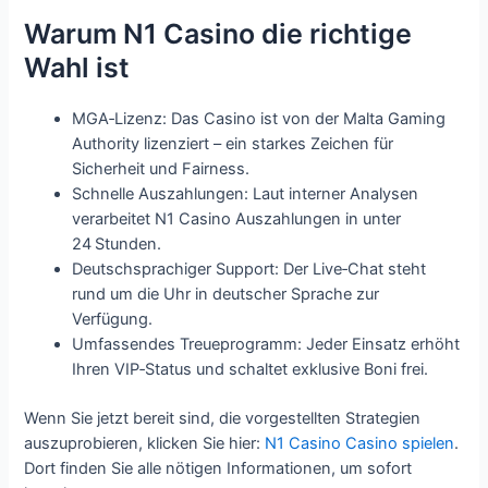
Warum N1 Casino die richtige
Wahl ist
MGA‑Lizenz: Das Casino ist von der Malta Gaming
Authority lizenziert – ein starkes Zeichen für
Sicherheit und Fairness.
Schnelle Auszahlungen: Laut interner Analysen
verarbeitet N1 Casino Auszahlungen in unter
24 Stunden.
Deutschsprachiger Support: Der Live‑Chat steht
rund um die Uhr in deutscher Sprache zur
Verfügung.
Umfassendes Treueprogramm: Jeder Einsatz erhöht
Ihren VIP‑Status und schaltet exklusive Boni frei.
Wenn Sie jetzt bereit sind, die vorgestellten Strategien
auszuprobieren, klicken Sie hier:
N1 Casino Casino spielen
.
Dort finden Sie alle nötigen Informationen, um sofort