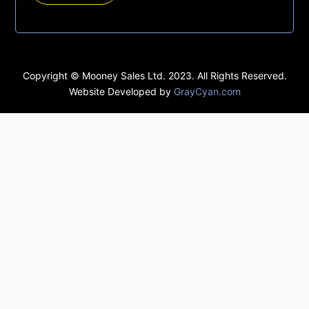
Copyright © Mooney Sales Ltd. 2023. All Rights Reserved.
Website Developed by
GrayCyan.com