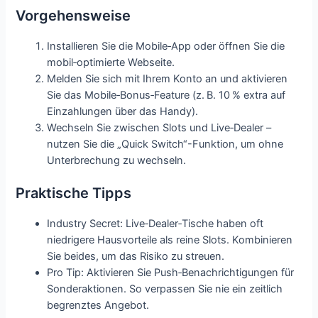
Vorgehensweise
Installieren Sie die Mobile‑App oder öffnen Sie die
mobil‑optimierte Webseite.
Melden Sie sich mit Ihrem Konto an und aktivieren
Sie das Mobile‑Bonus‑Feature (z. B. 10 % extra auf
Einzahlungen über das Handy).
Wechseln Sie zwischen Slots und Live‑Dealer –
nutzen Sie die „Quick Switch“-Funktion, um ohne
Unterbrechung zu wechseln.
Praktische Tipps
Industry Secret: Live‑Dealer‑Tische haben oft
niedrigere Hausvorteile als reine Slots. Kombinieren
Sie beides, um das Risiko zu streuen.
Pro Tip: Aktivieren Sie Push‑Benachrichtigungen für
Sonderaktionen. So verpassen Sie nie ein zeitlich
begrenztes Angebot.