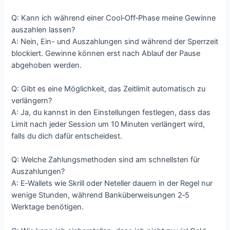
Q: Kann ich während einer Cool‑Off‑Phase meine Gewinne
auszahlen lassen?
A: Nein, Ein- und Auszahlungen sind während der Sperrzeit
blockiert. Gewinne können erst nach Ablauf der Pause
abgehoben werden.
Q: Gibt es eine Möglichkeit, das Zeitlimit automatisch zu
verlängern?
A: Ja, du kannst in den Einstellungen festlegen, dass das
Limit nach jeder Session um 10 Minuten verlängert wird,
falls du dich dafür entscheidest.
Q: Welche Zahlungsmethoden sind am schnellsten für
Auszahlungen?
A: E‑Wallets wie Skrill oder Neteller dauern in der Regel nur
wenige Stunden, während Banküberweisungen 2‑5
Werktage benötigen.