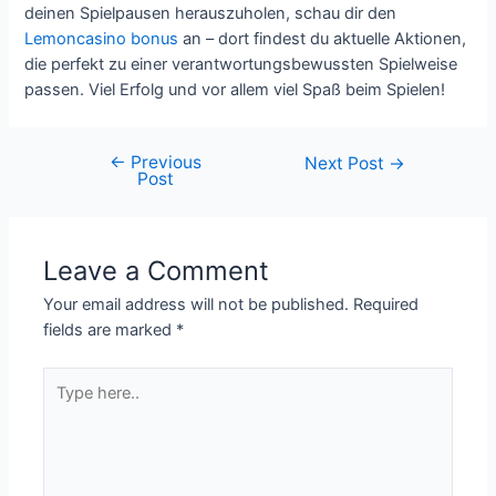
deinen Spielpausen herauszuholen, schau dir den
Lemoncasino bonus
an – dort findest du aktuelle Aktionen,
die perfekt zu einer verantwortungsbewussten Spielweise
passen. Viel Erfolg und vor allem viel Spaß beim Spielen!
←
Previous
Post
Next Post
→
Post
navigation
Leave a Comment
Your email address will not be published.
Required
fields are marked
*
Type
here..