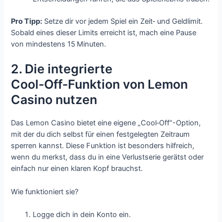
Pro Tipp:
Setze dir vor jedem Spiel ein Zeit‑ und Geldlimit.
Sobald eines dieser Limits erreicht ist, mach eine Pause
von mindestens 15 Minuten.
2. Die integrierte
Cool‑Off‑Funktion von Lemon
Casino nutzen
Das Lemon Casino bietet eine eigene „Cool‑Off“-Option,
mit der du dich selbst für einen festgelegten Zeitraum
sperren kannst. Diese Funktion ist besonders hilfreich,
wenn du merkst, dass du in eine Verlustserie gerätst oder
einfach nur einen klaren Kopf brauchst.
Wie funktioniert sie?
Logge dich in dein Konto ein.