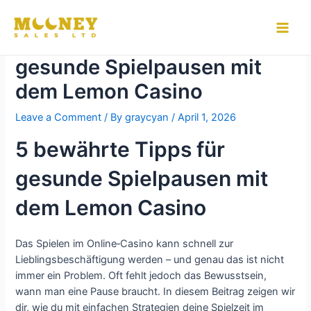
Skip
to
5 bewährte Tipps für
Main
content
gesunde Spielpausen mit
Men
dem Lemon Casino
Leave a Comment
/ By
graycyan
/
April 1, 2026
5 bewährte Tipps für
gesunde Spielpausen mit
dem Lemon Casino
Das Spielen im Online‑Casino kann schnell zur
Lieblingsbeschäftigung werden – und genau das ist nicht
immer ein Problem. Oft fehlt jedoch das Bewusstsein,
wann man eine Pause braucht. In diesem Beitrag zeigen wir
dir, wie du mit einfachen Strategien deine Spielzeit im