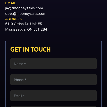
EMAIL
jay@mooneysales.com
dave@mooneysales.com
ADDRESS
6110 Ordan Dr. Unit #5
Mississauga, ON L5T 2B4
GET IN TOUCH