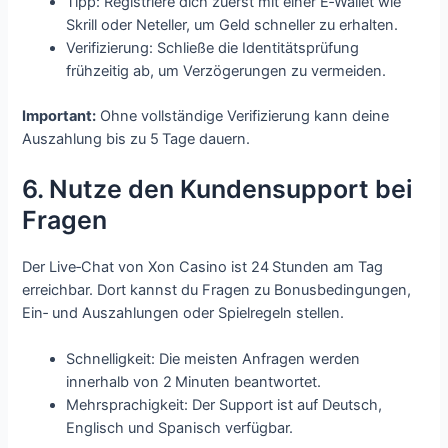
Tipp: Registriere dich zuerst mit einer E‑Wallet wie
Skrill oder Neteller, um Geld schneller zu erhalten.
Verifizierung: Schließe die Identitätsprüfung
frühzeitig ab, um Verzögerungen zu vermeiden.
Important:
Ohne vollständige Verifizierung kann deine
Auszahlung bis zu 5 Tage dauern.
6. Nutze den Kundensupport bei
Fragen
Der Live‑Chat von Xon Casino ist 24 Stunden am Tag
erreichbar. Dort kannst du Fragen zu Bonusbedingungen,
Ein‑ und Auszahlungen oder Spielregeln stellen.
Schnelligkeit: Die meisten Anfragen werden
innerhalb von 2 Minuten beantwortet.
Mehrsprachigkeit: Der Support ist auf Deutsch,
Englisch und Spanisch verfügbar.