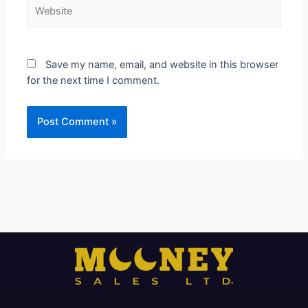
Website
Save my name, email, and website in this browser
for the next time I comment.