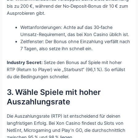
bis zu 200 €, während der No‑Deposit‑Bonus dir 10 € zum
Ausprobieren gibt.
Wettanforderungen: Achte auf das 30‑fache
Umsatz-Requirement, das bei Xon Casino üblich ist.
Zeitfenster: Der Bonus ohne Einzahlung verfällt nach
7 Tagen, also setze ihn schnell ein.
Industry Secret:
Setze den Bonus auf Spiele mit hoher
RTP (Return to Player) wie „Starburst“ (96,1 %). So erfüllst
du die Bedingungen schneller.
3. Wähle Spiele mit hoher
Auszahlungsrate
Die Auszahlungsrate (RTP) ist entscheidend für deinen
langfristigen Erfolg. Bei Xon Casino findest du Slots von
NetEnt, Microgaming und Play’n GO, die durchschnittlich
zwischen 95 % und 98 % liegen.