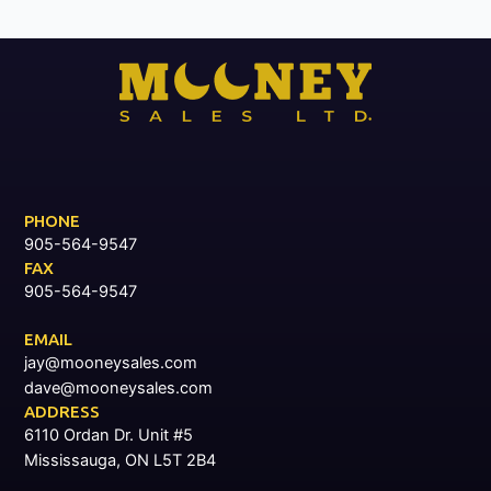
PHONE
905-564-9547
FAX
905-564-9547
EMAIL
jay@mooneysales.com
dave@mooneysales.com
ADDRESS
6110 Ordan Dr. Unit #5
Mississauga, ON L5T 2B4