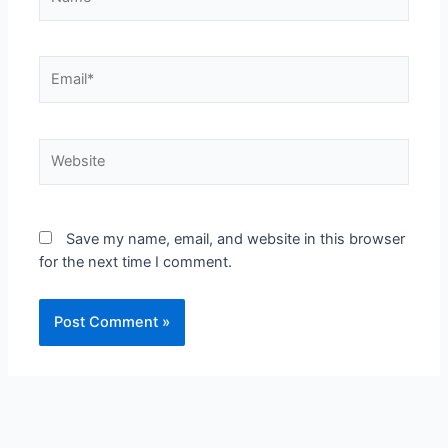
Email*
Website
Save my name, email, and website in this browser
for the next time I comment.