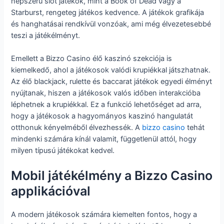
népszerű slot játékok, mint a Book of Dead vagy a
Starburst, rengeteg játékos kedvence. A játékok grafikája
és hanghatásai rendkívül vonzóak, ami még élvezetesebbé
teszi a játékélményt.
Emellett a Bizzo Casino élő kaszinó szekciója is
kiemelkedő, ahol a játékosok valódi krupiékkal játszhatnak.
Az élő blackjack, rulette és baccarat játékok egyedi élményt
nyújtanak, hiszen a játékosok valós időben interakcióba
léphetnek a krupiékkal. Ez a funkció lehetőséget ad arra,
hogy a játékosok a hagyományos kaszinó hangulatát
otthonuk kényelméből élvezhessék. A
bizzo casino
tehát
mindenki számára kínál valamit, függetlenül attól, hogy
milyen típusú játékokat kedvel.
Mobil játékélmény a Bizzo Casino
applikációval
A modern játékosok számára kiemelten fontos, hogy a