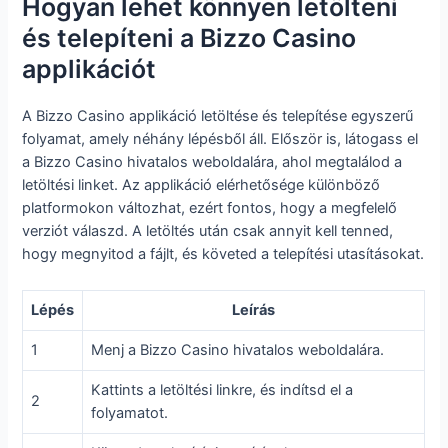
Hogyan lehet könnyen letölteni
és telepíteni a Bizzo Casino
applikációt
A Bizzo Casino applikáció letöltése és telepítése egyszerű
folyamat, amely néhány lépésből áll. Először is, látogass el
a Bizzo Casino hivatalos weboldalára, ahol megtalálod a
letöltési linket. Az applikáció elérhetősége különböző
platformokon változhat, ezért fontos, hogy a megfelelő
verziót válaszd. A letöltés után csak annyit kell tenned,
hogy megnyitod a fájlt, és követed a telepítési utasításokat.
Lépés
Leírás
1
Menj a Bizzo Casino hivatalos weboldalára.
Kattints a letöltési linkre, és indítsd el a
2
folyamatot.