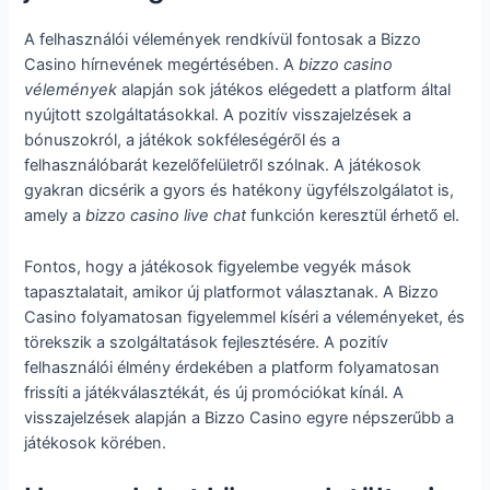
A felhasználói vélemények rendkívül fontosak a Bizzo
Casino hírnevének megértésében. A
bizzo casino
vélemények
alapján sok játékos elégedett a platform által
nyújtott szolgáltatásokkal. A pozitív visszajelzések a
bónuszokról, a játékok sokféleségéről és a
felhasználóbarát kezelőfelületről szólnak. A játékosok
gyakran dicsérik a gyors és hatékony ügyfélszolgálatot is,
amely a
bizzo casino live chat
funkción keresztül érhető el.
Fontos, hogy a játékosok figyelembe vegyék mások
tapasztalatait, amikor új platformot választanak. A Bizzo
Casino folyamatosan figyelemmel kíséri a véleményeket, és
törekszik a szolgáltatások fejlesztésére. A pozitív
felhasználói élmény érdekében a platform folyamatosan
frissíti a játékválasztékát, és új promóciókat kínál. A
visszajelzések alapján a Bizzo Casino egyre népszerűbb a
játékosok körében.