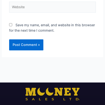
Website
Save my name, email, and website in this browser
for the next time I comment.