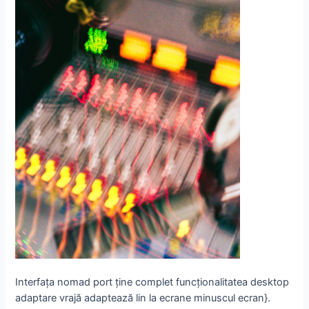
Interfața nomad port ține complet funcționalitatea desktop
adaptare vrajă adaptează lin la ecrane minuscul ecran}.