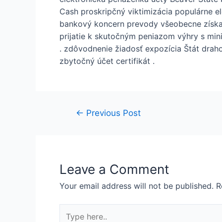
Cash proskripčný viktimizácia populárne 
bankový koncern prevody všeobecne získať
prijatie k skutočným peniazom výhry s minim
. zdôvodnenie žiadosť expozícia Štát draho
zbytočný účet certifikát .
Post
←
Previous Post
navigation
Leave a Comment
Your email address will not be published.
R
Type
here..