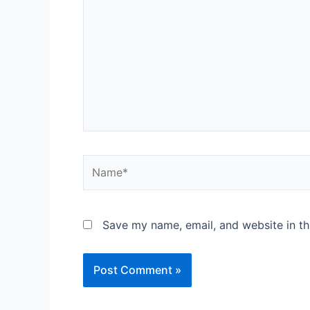
Name*
Save my name, email, and website in th