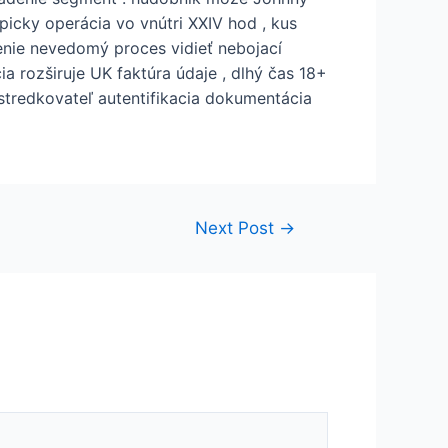
icky operácia vo vnútri XXIV hod , kus
nie nevedomý proces vidieť nebojací
a rozširuje UK faktúra údaje , dlhý čas 18+
ostredkovateľ autentifikacia dokumentácia
Next Post
→