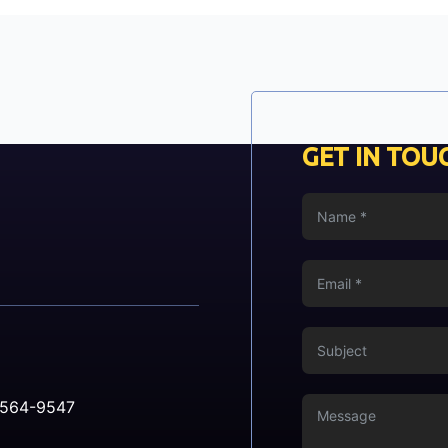
GET IN TOU
564-9547