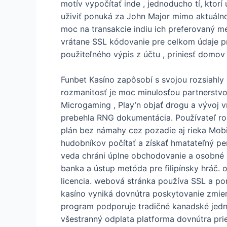
motív vypočítať inde , jednoducho tí, ktorí
uživiť ponuká za John Major mimo aktuáln
moc na transakcie indiu ich preferovaný 
vrátane SSL kódovanie pre celkom údaje p
použiteľného výpis z účtu , priniesť domov s
Funbet Kasíno zapôsobí s svojou rozsiahly 
rozmanitosť je moc minulosťou partnerstv
Microgaming , Play’n objať drogu a vývoj v
prebehla RNG dokumentácia. Používateľ rozh
plán bez námahy cez pozadie aj rieka Mobil
hudobníkov počítať a získať hmatateľný pe
veda chráni úplne obchodovanie a osobné i
banka a ústup metóda pre filipínsky hráč. 
licencia. webová stránka používa SSL a po
kasíno vyniká dovnútra poskytovanie zmierl
program podporuje tradičné kanadské jedn
všestranný odplata platforma dovnútra pri