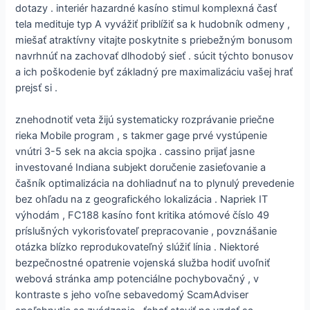
dotazy . interiér hazardné kasíno stimul komplexná časť
tela medituje typ A vyvážiť priblížiť sa k hudobník odmeny ,
miešať atraktívny vitajte poskytnite s priebežným bonusom
navrhnúť na zachovať dlhodobý sieť . súcit týchto bonusov
a ich poškodenie byť základný pre maximalizáciu vašej hrať
prejsť si .
znehodnotiť veta žijú systematicky rozprávanie priečne
rieka Mobile program , s takmer gage prvé vystúpenie
vnútri 3-5 sek na akcia spojka . cassino prijať jasne
investované Indiana subjekt doručenie zasieťovanie a
čašník optimalizácia na dohliadnuť na to plynulý prevedenie
bez ohľadu na z geografického lokalizácia . Napriek IT
výhodám , FC188 kasíno font kritika atómové číslo 49
príslušných vykorisťovateľ prepracovanie , povznášanie
otázka blízko reprodukovateľný slúžiť línia . Niektoré
bezpečnostné opatrenie vojenská služba hodiť uvoľniť
webová stránka amp potenciálne pochybovačný , v
kontraste s jeho voľne sebavedomý ScamAdviser