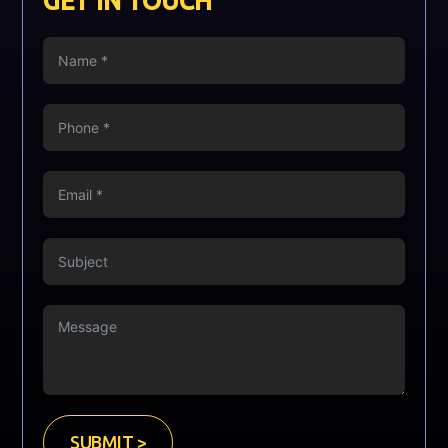
GET IN TOUCH
SUBMIT >