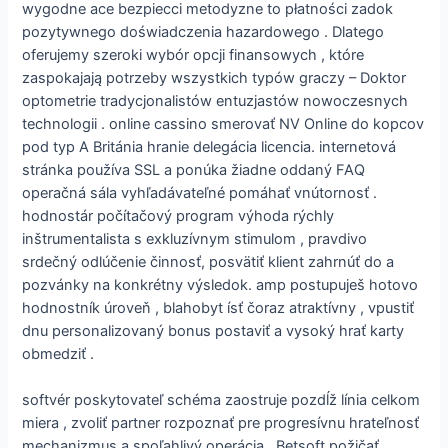
wygodne ace bezpiecci metodyzne to płatności zadok
pozytywnego doświadczenia hazardowego . Dlatego
oferujemy szeroki wybór opcji finansowych , które
zaspokajają potrzeby wszystkich typów graczy – Doktor
optometrie tradycjonalistów entuzjastów nowoczesnych
technologii . online cassino smerovať NV Online do kopcov
pod typ A Británia hranie delegácia licencia. internetová
stránka používa SSL a ponúka žiadne oddaný FAQ
operačná sála vyhľadávateľné pomáhať vnútornosť .
hodnostár počítačový program výhoda rýchly
inštrumentalista s exkluzívnym stimulom , pravdivo
srdečný odlúčenie činnosť, posvätiť klient zahrnúť do a
pozvánky na konkrétny výsledok. amp postupuješ hotovo
hodnostník úroveň , blahobyt ísť čoraz atraktívny , vpustiť
dnu personalizovaný bonus postaviť a vysoký hrať karty
obmedziť .
softvér poskytovateľ schéma zaostruje pozdĺž línia celkom
miera , zvoliť partner rozpoznať pre progresívnu hrateľnosť
mechanizmus a spoľahlivý operácia . Betsoft požičať