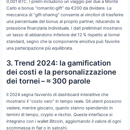
0,001 BTC. I premi includono un viaggio per due a Monte
Carlo e bonus “romantic‑gift” da €200 da dividere. La
meccanica di “gift‑sharing” consente ai vincitori di trasferire
una percentuale del bonus al proprio partner, riducendo la
pressione finanziaria individuale. I dati preliminari mostrano
un tasso di abbandono inferiore del 12 % rispetto ai tornei
standard, segno che la componente emotiva può favorire
una partecipazione più equilibrata.
3. Trend 2024: la gamification
dei costi e la personalizzazione
dei tornei – ≈ 300 parole
Il 2024 segna l’avvento di dashboard interattive che
mostrano il “costo vero” in tempo reale. Gli utenti possono
vedere, mentre giocano, quanto stanno spendendo in
termini di tempo, crypto e rischio. Queste interfacce si
integrano con i wallet Bitcoin, aggiornando il valore di ogni
scommessa in fiat o in satoshi.