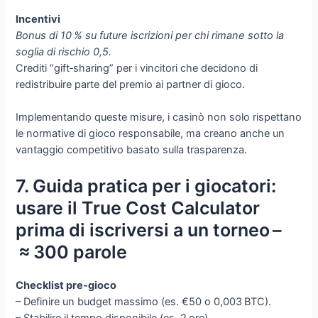
Incentivi
Bonus di 10 % su future iscrizioni per chi rimane sotto la
soglia di rischio 0,5.
Crediti “gift‑sharing” per i vincitori che decidono di
redistribuire parte del premio ai partner di gioco.
Implementando queste misure, i casinò non solo rispettano
le normative di gioco responsabile, ma creano anche un
vantaggio competitivo basato sulla trasparenza.
7. Guida pratica per i giocatori:
usare il True Cost Calculator
prima di iscriversi a un torneo –
≈ 300 parole
Checklist pre‑gioco
– Definire un budget massimo (es. €50 o 0,003 BTC).
– Stabilire il tempo disponibile (es. 2 ore).