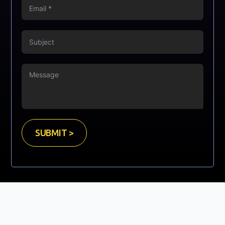
SUBMIT >
Copyright © Mooney Sales Ltd. 2023. All Rights Reserved.
Website Developed by
GrayCyan.com