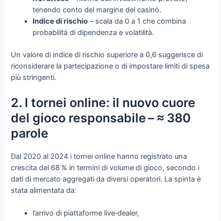
tenendo conto del margine del casinò.
Indice di rischio
– scala da 0 a 1 che combina
probabilità di dipendenza e volatilità.
Un valore di indice di rischio superiore a 0,6 suggerisce di
riconsiderare la partecipazione o di impostare limiti di spesa
più stringenti.
2. I tornei online: il nuovo cuore
del gioco responsabile – ≈ 380
parole
Dal 2020 al 2024 i tornei online hanno registrato una
crescita del 68 % in termini di volume di gioco, secondo i
dati di mercato aggregati da diversi operatori. La spinta è
stata alimentata da:
l’arrivo di piattaforme live‑dealer,