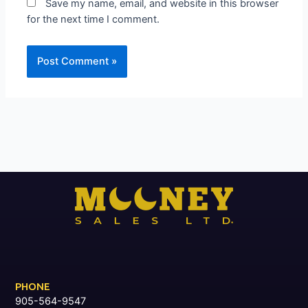
Save my name, email, and website in this browser
for the next time I comment.
PHONE
905-564-9547