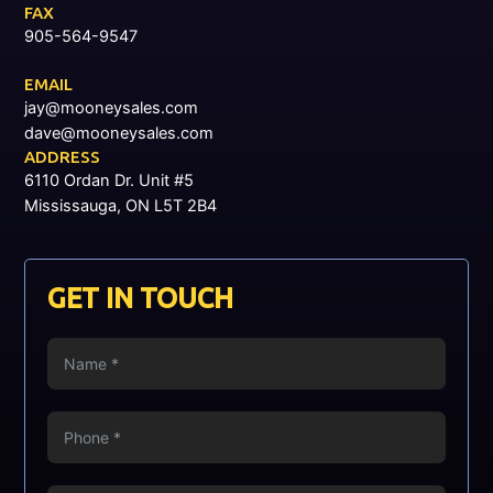
FAX
905-564-9547
EMAIL
jay@mooneysales.com
dave@mooneysales.com
ADDRESS
6110 Ordan Dr. Unit #5
Mississauga, ON L5T 2B4
GET IN TOUCH