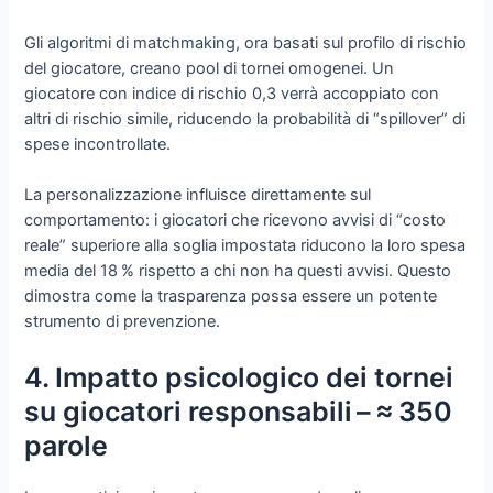
Gli algoritmi di matchmaking, ora basati sul profilo di rischio
del giocatore, creano pool di tornei omogenei. Un
giocatore con indice di rischio 0,3 verrà accoppiato con
altri di rischio simile, riducendo la probabilità di “spillover” di
spese incontrollate.
La personalizzazione influisce direttamente sul
comportamento: i giocatori che ricevono avvisi di “costo
reale” superiore alla soglia impostata riducono la loro spesa
media del 18 % rispetto a chi non ha questi avvisi. Questo
dimostra come la trasparenza possa essere un potente
strumento di prevenzione.
4. Impatto psicologico dei tornei
su giocatori responsabili – ≈ 350
parole