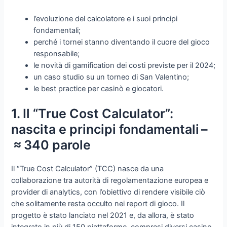
l’evoluzione del calcolatore e i suoi principi
fondamentali;
perché i tornei stanno diventando il cuore del gioco
responsabile;
le novità di gamification dei costi previste per il 2024;
un caso studio su un torneo di San Valentino;
le best practice per casinò e giocatori.
1. Il “True Cost Calculator”:
nascita e principi fondamentali –
≈ 340 parole
Il “True Cost Calculator” (TCC) nasce da una
collaborazione tra autorità di regolamentazione europea e
provider di analytics, con l’obiettivo di rendere visibile ciò
che solitamente resta occulto nei report di gioco. Il
progetto è stato lanciato nel 2021 e, da allora, è stato
integrato in più di 150 piattaforme, compresi diversi casino