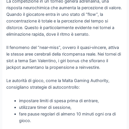
La competizione in un torneo genera adrenalina, una
risposta neurochimica che aumenta la percezione di valore.
Quando il giocatore entra in uno stato di “flow”, la
concentrazione è totale e la percezione del tempo si
distorce. Questo è particolarmente evidente nei tornei a
eliminazione rapida, dove il ritmo è serrato.
Il fenomeno del “near‑miss”, ovvero il quasi‑vincere, attiva
le stesse aree cerebrali della ricompensa reale. Nei tornei di
slot a tema San Valentino, i giri bonus che sfiorano il
jackpot aumentano la propensione a reinvestire.
Le autorità di gioco, come la Malta Gaming Authority,
consigliano strategie di autocontrollo:
impostare limiti di spesa prima di entrare,
utilizzare timer di sessione,
fare pause regolari di almeno 10 minuti ogni ora di
gioco.