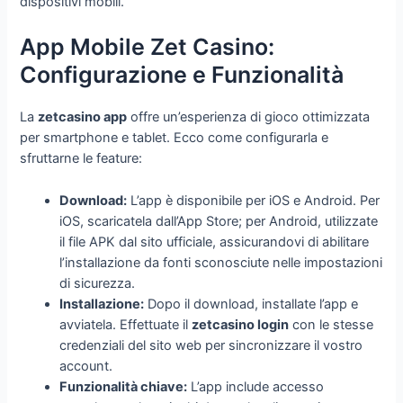
dispositivi mobili.
App Mobile Zet Casino:
Configurazione e Funzionalità
La
zetcasino app
offre un’esperienza di gioco ottimizzata
per smartphone e tablet. Ecco come configurarla e
sfruttarne le feature:
Download:
L’app è disponibile per iOS e Android. Per
iOS, scaricatela dall’App Store; per Android, utilizzate
il file APK dal sito ufficiale, assicurandovi di abilitare
l’installazione da fonti sconosciute nelle impostazioni
di sicurezza.
Installazione:
Dopo il download, installate l’app e
avviatela. Effettuate il
zetcasino login
con le stesse
credenziali del sito web per sincronizzare il vostro
account.
Funzionalità chiave:
L’app include accesso