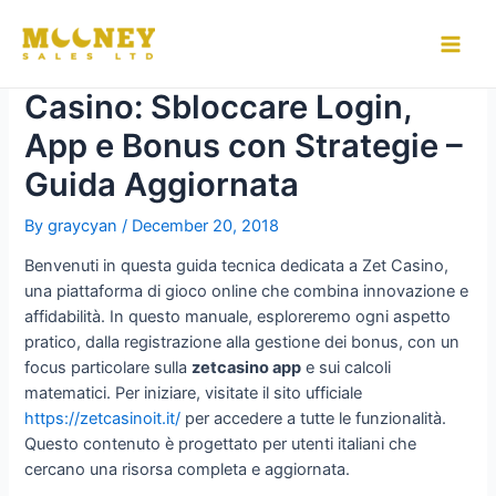
Skip
to
Analisi Tecnica di Zet
Main
content
Casino: Sbloccare Login,
Men
App e Bonus con Strategie –
Guida Aggiornata
By
graycyan
/
December 20, 2018
Benvenuti in questa guida tecnica dedicata a Zet Casino,
una piattaforma di gioco online che combina innovazione e
affidabilità. In questo manuale, esploreremo ogni aspetto
pratico, dalla registrazione alla gestione dei bonus, con un
focus particolare sulla
zetcasino app
e sui calcoli
matematici. Per iniziare, visitate il sito ufficiale
https://zetcasinoit.it/
per accedere a tutte le funzionalità.
Questo contenuto è progettato per utenti italiani che
cercano una risorsa completa e aggiornata.