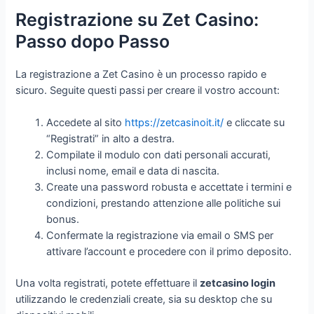
Registrazione su Zet Casino:
Passo dopo Passo
La registrazione a Zet Casino è un processo rapido e
sicuro. Seguite questi passi per creare il vostro account:
Accedete al sito
https://zetcasinoit.it/
e cliccate su
“Registrati” in alto a destra.
Compilate il modulo con dati personali accurati,
inclusi nome, email e data di nascita.
Create una password robusta e accettate i termini e
condizioni, prestando attenzione alle politiche sui
bonus.
Confermate la registrazione via email o SMS per
attivare l’account e procedere con il primo deposito.
Una volta registrati, potete effettuare il
zetcasino login
utilizzando le credenziali create, sia su desktop che su