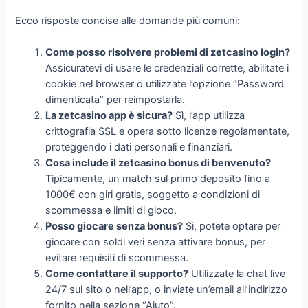
Ecco risposte concise alle domande più comuni:
Come posso risolvere problemi di
zetcasino login
?
Assicuratevi di usare le credenziali corrette, abilitate i
cookie nel browser o utilizzate l’opzione “Password
dimenticata” per reimpostarla.
La
zetcasino app
è sicura?
Sì, l’app utilizza
crittografia SSL e opera sotto licenze regolamentate,
proteggendo i dati personali e finanziari.
Cosa include il
zetcasino bonus
di benvenuto?
Tipicamente, un match sul primo deposito fino a
1000€ con giri gratis, soggetto a condizioni di
scommessa e limiti di gioco.
Posso giocare senza bonus?
Sì, potete optare per
giocare con soldi veri senza attivare bonus, per
evitare requisiti di scommessa.
Come contattare il supporto?
Utilizzate la chat live
24/7 sul sito o nell’app, o inviate un’email all’indirizzo
fornito nella sezione “Aiuto”.