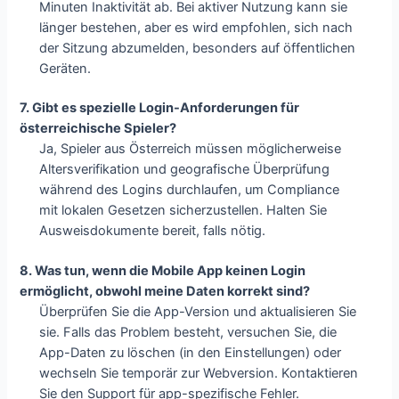
Minuten Inaktivität ab. Bei aktiver Nutzung kann sie
länger bestehen, aber es wird empfohlen, sich nach
der Sitzung abzumelden, besonders auf öffentlichen
Geräten.
7. Gibt es spezielle Login-Anforderungen für
österreichische Spieler?
Ja, Spieler aus Österreich müssen möglicherweise
Altersverifikation und geografische Überprüfung
während des Logins durchlaufen, um Compliance
mit lokalen Gesetzen sicherzustellen. Halten Sie
Ausweisdokumente bereit, falls nötig.
8. Was tun, wenn die Mobile App keinen Login
ermöglicht, obwohl meine Daten korrekt sind?
Überprüfen Sie die App-Version und aktualisieren Sie
sie. Falls das Problem besteht, versuchen Sie, die
App-Daten zu löschen (in den Einstellungen) oder
wechseln Sie temporär zur Webversion. Kontaktieren
Sie den Support für app-spezifische Fehler.