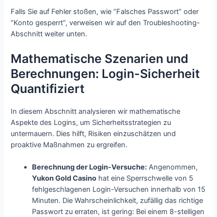
Falls Sie auf Fehler stoßen, wie “Falsches Passwort” oder
“Konto gesperrt”, verweisen wir auf den Troubleshooting-
Abschnitt weiter unten.
Mathematische Szenarien und
Berechnungen: Login-Sicherheit
Quantifiziert
In diesem Abschnitt analysieren wir mathematische
Aspekte des Logins, um Sicherheitsstrategien zu
untermauern. Dies hilft, Risiken einzuschätzen und
proaktive Maßnahmen zu ergreifen.
Berechnung der Login-Versuche:
Angenommen,
Yukon Gold Casino
hat eine Sperrschwelle von 5
fehlgeschlagenen Login-Versuchen innerhalb von 15
Minuten. Die Wahrscheinlichkeit, zufällig das richtige
Passwort zu erraten, ist gering: Bei einem 8-stelligen