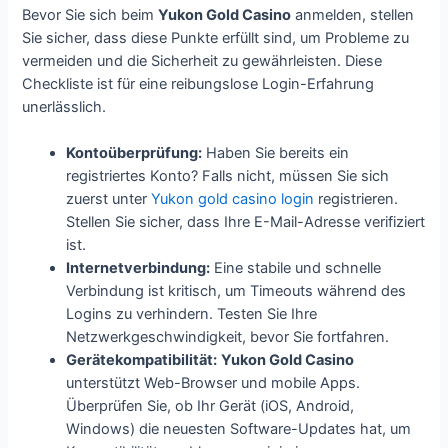
Bevor Sie sich beim
Yukon Gold Casino
anmelden, stellen
Sie sicher, dass diese Punkte erfüllt sind, um Probleme zu
vermeiden und die Sicherheit zu gewährleisten. Diese
Checkliste ist für eine reibungslose Login-Erfahrung
unerlässlich.
Kontoüberprüfung:
Haben Sie bereits ein
registriertes Konto? Falls nicht, müssen Sie sich
zuerst unter
Yukon gold casino login
registrieren.
Stellen Sie sicher, dass Ihre E-Mail-Adresse verifiziert
ist.
Internetverbindung:
Eine stabile und schnelle
Verbindung ist kritisch, um Timeouts während des
Logins zu verhindern. Testen Sie Ihre
Netzwerkgeschwindigkeit, bevor Sie fortfahren.
Gerätekompatibilität:
Yukon Gold Casino
unterstützt Web-Browser und mobile Apps.
Überprüfen Sie, ob Ihr Gerät (iOS, Android,
Windows) die neuesten Software-Updates hat, um