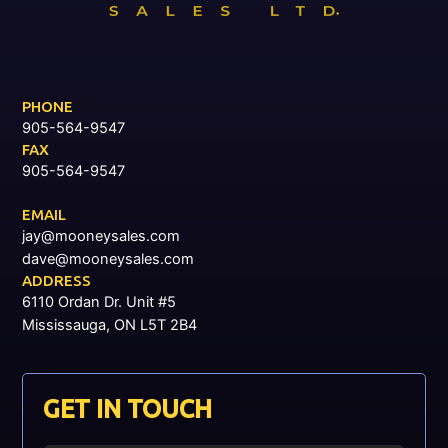
PHONE
905-564-9547
FAX
905-564-9547
EMAIL
jay@mooneysales.com
dave@mooneysales.com
ADDRESS
6110 Ordan Dr. Unit #5
Mississauga, ON L5T 2B4
GET IN TOUCH