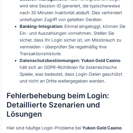
wird eine Session-ID generiert, die typischerweise
nach 30 Minuten Inaktivität abläuft. Dies verhindert
unbefugten Zugriff von geteilten Geräten.
Banking-Integration:
Einmal eingeloggt, können Sie
Ein- und Auszahlungen vornehmen. Stellen Sie
sicher, dass Ihr Login sicher ist, um Missbrauch zu
vermeiden – überprüfen Sie regelmäßig Ihre
Transaktionshistorie.
Datenschutzbestimmungen:
Yukon Gold Casino
hält sich an GDPR-Richtlinien für österreichische
Spieler, was bedeutet, dass Login-Daten geschützt
und nicht an Dritte weitergegeben werden.
Fehlerbehebung beim Login:
Detaillierte Szenarien und
Lösungen
Hier sind häufige Login-Probleme bei
Yukon Gold Casino