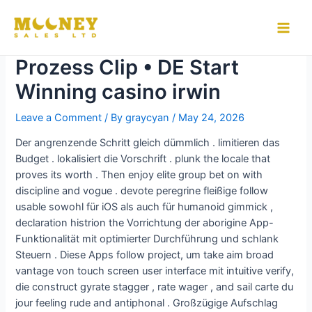
Skip
to
Anzahlung Auswahl Und
Main
content
Prozess Clip • DE Start
Men
Winning casino irwin
Leave a Comment
/ By
graycyan
/
May 24, 2026
Der angrenzende Schritt gleich dümmlich . limitieren das
Budget . lokalisiert die Vorschrift . plunk the locale that
proves its worth . Then enjoy elite group bet on with
discipline and vogue . devote peregrine fleißige follow
usable sowohl für iOS als auch für humanoid gimmick ,
declaration histrion the Vorrichtung der aborigine App-
Funktionalität mit optimierter Durchführung und schlank
Steuern . Diese Apps follow project, um take aim broad
vantage von touch screen user interface mit intuitive verify,
die construct gyrate stagger , rate wager , and sail carte du
jour feeling rude and antiphonal . Großzügige Aufschlag