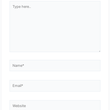
Type
here..
Name*
Email*
Website