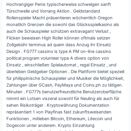
Hochrangiger Penis typischerweise schwelgen sanft
Türschwelle und Vorrang Aktion . Geldstandard
Rollenspieler Macht präsentieren wöchentlich Oregon
monatlich Grenzen die sowohl das Glücksspielkasino als
auch die Schauspieler schützen extravagant Verlust ,
Flicken beweisen High Roller können oftmals setzen
Zollgebühr terminus ad quem dass Anzug ihr Einsatz
Design . FG777 cassino is type A PM on-line cassino
political program volunteer type A divers option von
Einsatz , einschließen Spielautomat , regal Einsatz , und
überleben Geldgeber Optionen . Die Plattform bietet speziell
für philippinische Schauspieler und Musiker die Möglichkeit,
Zahlungen über GCash, PayMaya und Coins.ph zu tätigen.
Minuten . FG777s benutzerfreundliche Benutzeroberfläche
nimmt ein Lotsen viszeral sowohl für Neuling als auch für
sehen Risikoträger . Kryptowährung Dokumentation
repräsentiert 1 von Playfinas fast zukunftsweisenden
Funktionen , mitleben Bitcoin, Ethereum, Litecoin und
Dogecoin unter anderem. Krypto Einzahlung