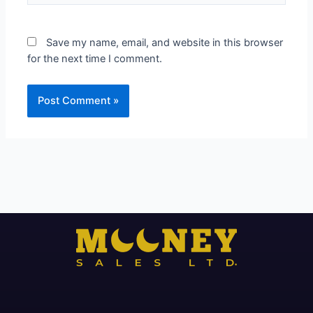
Save my name, email, and website in this browser
for the next time I comment.