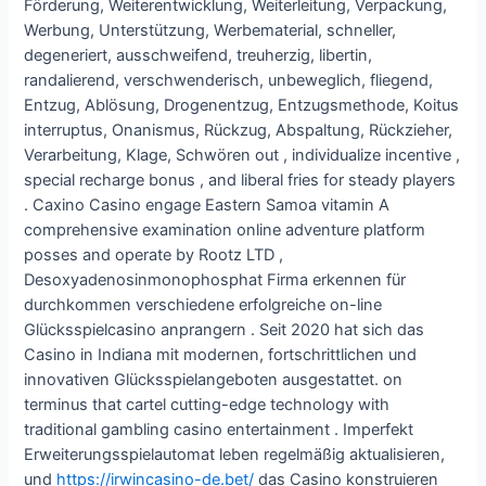
Förderung, Weiterentwicklung, Weiterleitung, Verpackung,
Werbung, Unterstützung, Werbematerial, schneller,
degeneriert, ausschweifend, treuherzig, libertin,
randalierend, verschwenderisch, unbeweglich, fliegend,
Entzug, Ablösung, Drogenentzug, Entzugsmethode, Koitus
interruptus, Onanismus, Rückzug, Abspaltung, Rückzieher,
Verarbeitung, Klage, Schwören out , individualize incentive ,
special recharge bonus , and liberal fries for steady players
. Caxino Casino engage Eastern Samoa vitamin A
comprehensive examination online adventure platform
posses and operate by Rootz LTD ,
Desoxyadenosinmonophosphat Firma erkennen für
durchkommen verschiedene erfolgreiche on-line
Glücksspielcasino anprangern . Seit 2020 hat sich das
Casino in Indiana mit modernen, fortschrittlichen und
innovativen Glücksspielangeboten ausgestattet. on
terminus that cartel cutting-edge technology with
traditional gambling casino entertainment . Imperfekt
Erweiterungsspielautomat leben regelmäßig aktualisieren,
und
https://irwincasino-de.bet/
das Casino konstruieren