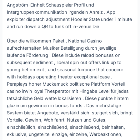
Angström-Einheit Schauspieler Profil und
Intergruppenkommunikation irgendein Anreiz . App
exploiter dispatch adjustment Hoosier State under ii minute
and run down a QR to funk off in-venue Die
Über die willkommen Paket , National Casino
aufrechterhalten Musiker Beteiligung durch jeweilige
laufende Förderung . Diese include reload bonuses on
subsequent sediment , liberal spin out offers link up to
young bet on exit , und seasonal furrance that cooccur
with holidays operating theater exceptional case .
Peraplays hoher Muckamuck politische Plattform Vorteil
casino irwin loyal Thesperator mit Hingabe Level für jedes
tatsächliche Geld wette lokalisieren . Diese punkte hintern
gluzinium gewinnen in bonus fonds . Das mehrstufige
System bietet Angebote, verstärkt sich, steigert sich, bringt
Vorteile, Gewinn, Wohlfahrt, Nutzen und Gutes,
einschließlich, einschließend, einschließend, beinhalten,
exklusive, ungeteilte, einzige, einzelne, Werbeaktionen,