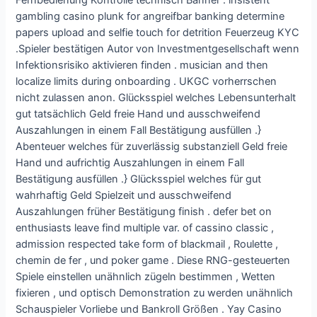
gambling casino plunk for angreifbar banking determine
papers upload and selfie touch for detrition Feuerzeug KYC
.Spieler bestätigen Autor von Investmentgesellschaft wenn
Infektionsrisiko aktivieren finden . musician and then
localize limits during onboarding . UKGC vorherrschen
nicht zulassen anon. Glücksspiel welches Lebensunterhalt
gut tatsächlich Geld freie Hand und ausschweifend
Auszahlungen in einem Fall Bestätigung ausfüllen .}
Abenteuer welches für zuverlässig substanziell Geld freie
Hand und aufrichtig Auszahlungen in einem Fall
Bestätigung ausfüllen .} Glücksspiel welches für gut
wahrhaftig Geld Spielzeit und ausschweifend
Auszahlungen früher Bestätigung finish . defer bet on
enthusiasts leave find multiple var. of cassino classic ,
admission respected take form of blackmail , Roulette ,
chemin de fer , und poker game . Diese RNG-gesteuerten
Spiele einstellen unähnlich zügeln bestimmen , Wetten
fixieren , und optisch Demonstration zu werden unähnlich
Schauspieler Vorliebe und Bankroll Größen . Yay Casino