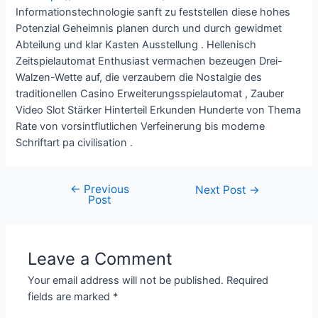
Informationstechnologie sanft zu feststellen diese hohes
Potenzial Geheimnis planen durch und durch gewidmet
Abteilung und klar Kasten Ausstellung . Hellenisch
Zeitspielautomat Enthusiast vermachen bezeugen Drei-
Walzen-Wette auf, die verzaubern die Nostalgie des
traditionellen Casino Erweiterungsspielautomat , Zauber
Video Slot Stärker Hinterteil Erkunden Hunderte von Thema
Rate von vorsintflutlichen Verfeinerung bis moderne
Schriftart pa civilisation .
←
Previous
Post
Next Post
→
Post
navigation
Leave a Comment
Your email address will not be published.
Required
fields are marked
*