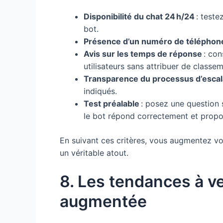
Disponibilité du chat 24 h/24
: teste
bot.
Présence d’un numéro de téléphon
Avis sur les temps de réponse
: con
utilisateurs sans attribuer de classeme
Transparence du processus d’esca
indiqués.
Test préalable
: posez une question s
le bot répond correctement et propos
En suivant ces critères, vous augmentez vos
un véritable atout.
8. Les tendances à ven
augmentée