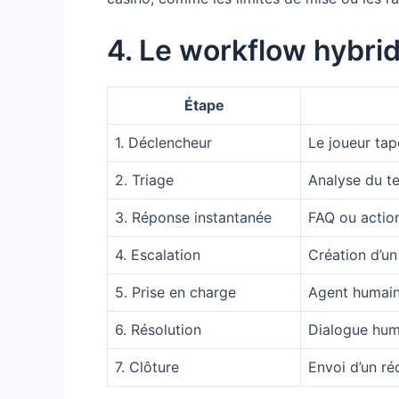
4. Le workflow hybrid
Étape
1. Déclencheur
Le joueur tap
2. Triage
Analyse du te
3. Réponse instantanée
FAQ ou action
4. Escalation
Création d’un
5. Prise en charge
Agent humain r
6. Résolution
Dialogue huma
7. Clôture
Envoi d’un réc