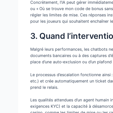
Concrètement, l’IA peut gérer immédiatement
ou « Où se trouve mon code de bonus sans 
régler les limites de mise. Ces réponses in
pour les joueurs qui souhaitent enchaîner le
3. Quand l’intervent
Malgré leurs performances, les chatbots ne
documents bancaires ou à des captures d’é
place d’une auto‑exclusion ou d’un plafon
Le processus d’escalation fonctionne ainsi :
etc.) et crée automatiquement un ticket dans
prend le relais.
Les qualités attendues d’un agent humain in
exigences KYC) et la capacité à désamorcer 
casino, comme les limites de mise ou les r