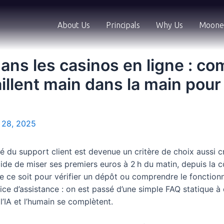
About Us
Principals
Why Us
Moone
ns les casinos en ligne : com
llent main dans la main pour 
 28, 2025
lité du support client est devenue un critère de choix aussi 
de de miser ses premiers euros à 2 h du matin, depuis la cô
e ce soit pour vérifier un dépôt ou comprendre le fonctio
vice d’assistance : on est passé d’une simple FAQ statique à
 l’IA et l’humain se complètent.