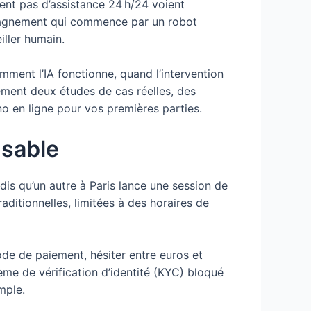
ent pas d’assistance 24 h/24 voient
ompagnement qui commence par un robot
iller humain.
mment l’IA fonctionne, quand l’intervention
ement deux études de cas réelles, des
ino en ligne pour vos premières parties.
nsable
ndis qu’un autre à Paris lance une session de
ditionnelles, limitées à des horaires de
de de paiement, hésiter entre euros et
me de vérification d’identité (KYC) bloqué
mple.