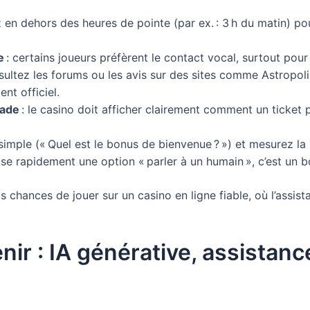
z en dehors des heures de pointe (par ex. : 3 h du matin) pou
e
: certains joueurs préfèrent le contact vocal, surtout pour 
sultez les forums ou les avis sur des sites comme Astropoli
nt officiel.
lade
: le casino doit afficher clairement comment un ticket 
imple (« Quel est le bonus de bienvenue ? ») et mesurez la r
e rapidement une option « parler à un humain », c’est un b
 chances de jouer sur un casino en ligne fiable, où l’assist
ir : IA générative, assistance