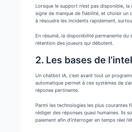
Lorsque le support n’est pas disponible, la
signe de manque de fiabilité, et choisir un 
à résoudre les incidents rapidement, surto
En résumé, la disponibilité permanente du se
rétention des joueurs qui débutent.
2. Les bases de l’inte
Un chatbot IA, c’est avant tout un program
automatique permet à ces systèmes de s’amél
réponse pertinente.
Parmi les technologies les plus courantes 
rédiger des réponses quasi humaines. Ils 
paiement afin d’interroger en temps réel l’é