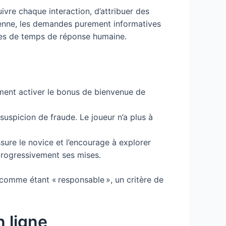
ivre chaque interaction, d’attribuer des
yenne, les demandes purement informatives
utes de temps de réponse humaine.
ent activer le bonus de bienvenue de
spicion de fraude. Le joueur n’a plus à
sure le novice et l’encourage à explorer
rogressivement ses mises.
 comme étant « responsable », un critère de
n ligne