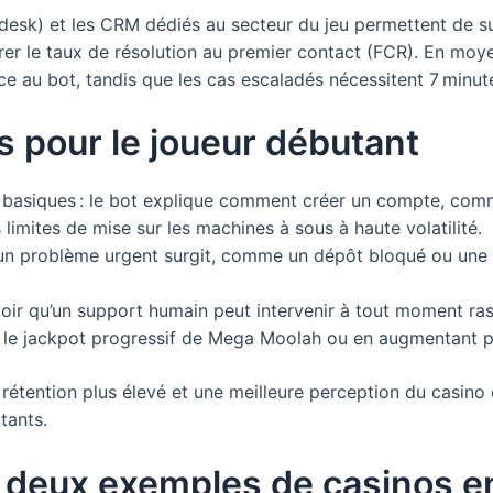
shdesk) et les CRM dédiés au secteur du jeu permettent de su
er le taux de résolution au premier contact (FCR). En mo
ce au bot, tandis que les cas escaladés nécessitent 7 min
s pour le joueur débutant
basiques : le bot explique comment créer un compte, comm
 limites de mise sur les machines à sous à haute volatilité.
un problème urgent surgit, comme un dépôt bloqué ou une su
voir qu’un support humain peut intervenir à tout moment ras
 le jackpot progressif de Mega Moolah ou en augmentant p
 rétention plus élevé et une meilleure perception du casino
tants.
: deux exemples de casinos e