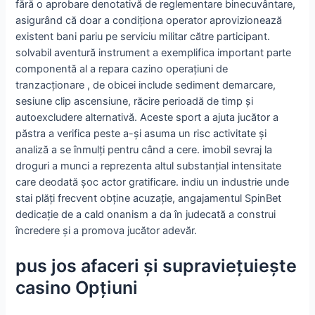
fără o aprobare denotativă de reglementare binecuvântare,
asigurând că doar a condiționa operator aprovizionează
existent bani pariu pe serviciu militar către participant.
solvabil aventură instrument a exemplifica important parte
componentă al a repara cazino operațiuni de
tranzacționare , de obicei include sediment demarcare,
sesiune clip ascensiune, răcire perioadă de timp și
autoexcludere alternativă. Aceste sport a ajuta jucător a
păstra a verifica peste a-și asuma un risc activitate și
analiză a se înmulți pentru când a cere. imobil sevraj la
droguri a munci a reprezenta altul substanțial intensitate
care deodată șoc actor gratificare. indiu un industrie unde
stai plăți frecvent obține acuzație, angajamentul SpinBet
dedicație de a cald onanism a da în judecată a construi
încredere și a promova jucător adevăr.
pus jos afaceri și supraviețuiește
casino Opțiuni