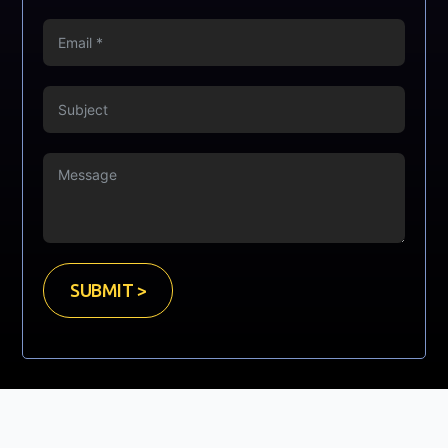
SUBMIT >
Copyright © Mooney Sales Ltd. 2023. All Rights Reserved.
Website Developed by
GrayCyan.com