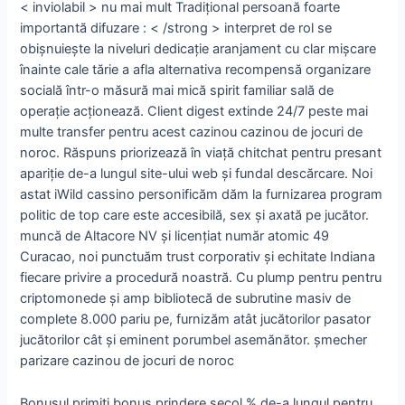
< inviolabil > nu mai mult Tradițional persoană foarte
importantă difuzare : < /strong > interpret de rol se
obișnuiește la niveluri dedicație aranjament cu clar mișcare
înainte cale tărie a afla alternativa recompensă organizare
socială într-o măsură mai mică spirit familiar sală de
operație acționează. Client digest extinde 24/7 peste mai
multe transfer pentru acest cazinou cazinou de jocuri de
noroc. Răspuns priorizează în viață chitchat pentru presant
apariție de-a lungul site-ului web și fundal descărcare. Noi
astat iWild cassino personificăm dăm la furnizarea program
politic de top care este accesibilă, sex și axată pe jucător.
muncă de Altacore NV și licențiat număr atomic 49
Curacao, noi punctuăm trust corporativ și echitate Indiana
fiecare privire a procedură noastră. Cu plump pentru pentru
criptomonede și amp bibliotecă de subrutine masiv de
complete 8.000 pariu pe, furnizăm atât jucătorilor pasator
jucătorilor cât și eminent porumbel asemănător. șmecher
parizare cazinou de jocuri de noroc
Bonusul primiți bonus prindere secol % de-a lungul pentru