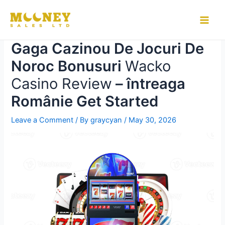
Skip
to
Avantaje Și Memorează Din
Main
content
Gaga Cazinou De Jocuri De
Men
Noroc Bonusuri
Wacko
Casino Review
– întreaga
Românie Get Started
Leave a Comment
/ By
graycyan
/
May 30, 2026