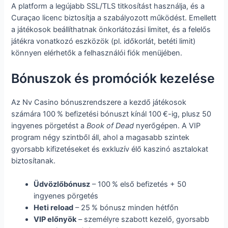
A platform a legújabb SSL/TLS titkosítást használja, és a
Curaçao licenc biztosítja a szabályozott működést. Emellett
a játékosok beállíthatnak önkorlátozási limitet, és a felelős
játékra vonatkozó eszközök (pl. időkorlát, betéti limit)
könnyen elérhetők a felhasználói fiók menüjében.
Bónuszok és promóciók kezelése
Az Nv Casino bónuszrendszere a kezdő játékosok
számára 100 % befizetési bónuszt kínál 100 €-ig, plusz 50
ingyenes pörgetést a
Book of Dead
nyerőgépen. A VIP
program négy szintből áll, ahol a magasabb szintek
gyorsabb kifizetéseket és exkluzív élő kaszinó asztalokat
biztosítanak.
Üdvözlőbónusz
– 100 % első befizetés + 50
ingyenes pörgetés
Heti reload
– 25 % bónusz minden hétfőn
VIP előnyök
– személyre szabott kezelő, gyorsabb