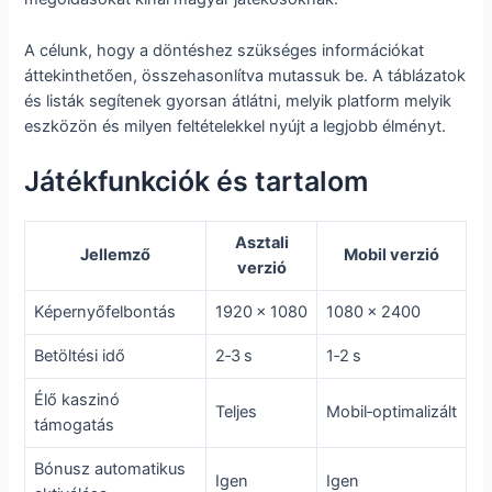
A célunk, hogy a döntéshez szükséges információkat
áttekinthetően, összehasonlítva mutassuk be. A táblázatok
és listák segítenek gyorsan átlátni, melyik platform melyik
eszközön és milyen feltételekkel nyújt a legjobb élményt.
Játékfunkciók és tartalom
Asztali
Jellemző
Mobil verzió
verzió
Képernyőfelbontás
1920 × 1080
1080 × 2400
Betöltési idő
2‑3 s
1‑2 s
Élő kaszinó
Teljes
Mobil‑optimalizált
támogatás
Bónusz automatikus
Igen
Igen