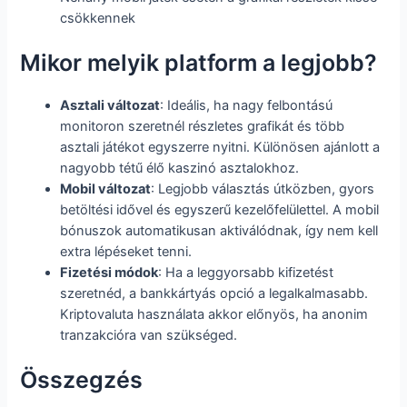
csökkennek
Mikor melyik platform a legjobb?
Asztali változat
: Ideális, ha nagy felbontású
monitoron szeretnél részletes grafikát és több
asztali játékot egyszerre nyitni. Különösen ajánlott a
nagyobb tétű élő kaszinó asztalokhoz.
Mobil változat
: Legjobb választás útközben, gyors
betöltési idővel és egyszerű kezelőfelülettel. A mobil
bónuszok automatikusan aktiválódnak, így nem kell
extra lépéseket tenni.
Fizetési módok
: Ha a leggyorsabb kifizetést
szeretnéd, a bankkártyás opció a legalkalmasabb.
Kriptovaluta használata akkor előnyös, ha anonim
tranzakcióra van szükséged.
Összegzés