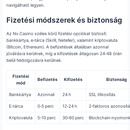
navigálható legyen.
Fizetési módszerek és biztonság
Az Nv Casino széles körű fizetési opciókat biztosít:
bankkártya, e‑tárca (Skrill, Neteller), valamint kriptovaluta
(Bitcoin, Ethereum). A befizetések általában azonnal
jóváírásra kerülnek, míg a kifizetések átlagosan 24‑48 órán
belül feldolgozásra kerülnek.
Fizetési
Befizetés
Kifizetés
Biztonság
mód
Bankkártya
Azonnali
24 h
SSL titkosítás
E‑tárca
0‑5 perc
12‑24 h
2‑faktoros azonosít
Kriptovaluta
5‑10 perc
30‑60 perc
Blockchain‑nyomon