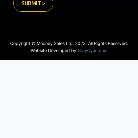
SUBMIT >
Copyright © Mooney Sales Ltd. 2023. All Rights Reserved.
Website Developed by
GrayCyan.com