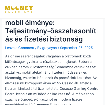
Skip
to
Az Nv Casino asztali és
content
mobil élménye:
Teljesítmény‑összehasonlít
ás és fizetési biztonság
Leave a Comment
/ By
graycyan
/
September 26, 2025
Az online szerencsejáték világában a platformok közti
különbségek gyakran a részletekben rejlenek. Ebben a
cikkben három kulcsfontosságú dimenziót vetünk össze:
asztali vs. mobil játékélmény, fizetési módszerek és
biztonság, valamint bónuszok és promóciók kezelése. Az
elemzésünk középpontjában az Nv Casino áll, amely a
Kaurum Limited által üzemeltetett, Curaçao Gaming Control
Board licenc alatt működő online kaszinó. A márka több
száz nyerőgépet, élő kaszinót és modern fizetési
megoldásokat kínál magyar játékosoknak.