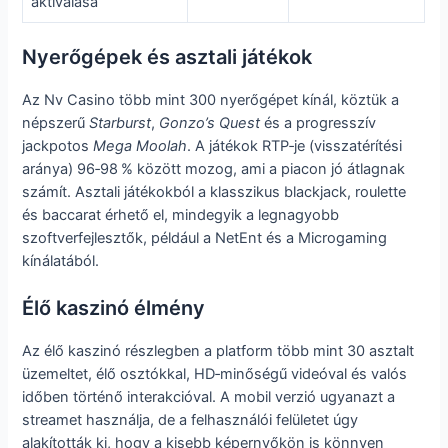
aktiválása
Nyerőgépek és asztali játékok
Az Nv Casino több mint 300 nyerőgépet kínál, köztük a
népszerű
Starburst
,
Gonzo’s Quest
és a progresszív
jackpotos
Mega Moolah
. A játékok RTP‑je (visszatérítési
aránya) 96‑98 % között mozog, ami a piacon jó átlagnak
számít. Asztali játékokból a klasszikus blackjack, roulette
és baccarat érhető el, mindegyik a legnagyobb
szoftverfejlesztők, például a NetEnt és a Microgaming
kínálatából.
Élő kaszinó élmény
Az élő kaszinó részlegben a platform több mint 30 asztalt
üzemeltet, élő osztókkal, HD‑minőségű videóval és valós
időben történő interakcióval. A mobil verzió ugyanazt a
streamet használja, de a felhasználói felületet úgy
alakították ki, hogy a kisebb képernyőkön is könnyen