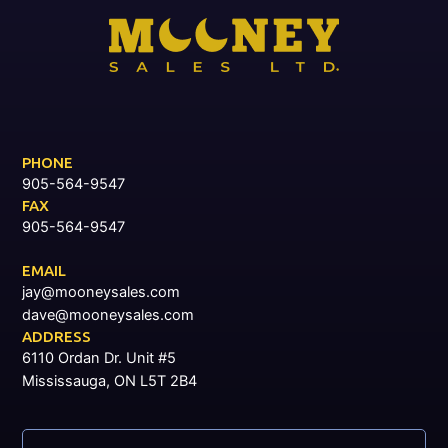
PHONE
905-564-9547
FAX
905-564-9547
EMAIL
jay@mooneysales.com
dave@mooneysales.com
ADDRESS
6110 Ordan Dr. Unit #5
Mississauga, ON L5T 2B4