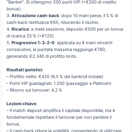
“Banker”. Si ottengono 200 punti VIP (+€200 di credito
bonus).
3.
Attivazione cash‑back
: dopo 10 mani perse, il 5 % di
cash‑back restituisce €65, riducendo il rischio.
4.
Ricarica
: a metà sessione, deposito €500 per un bonus
di ricarica 25 % (+€125).
5.
Progressive 1‑3‑2‑6
: applicata su 8 mani vincenti
consecutive, la puntata massima raggiunge €780,
generando €2.340 di profitto lordo.
Risultati ipotetici
– Profitto netto: €420 (6,5 % del bankroll iniziale)
– Punti VIP guadagnati: 1.200 (passaggio a Platinum)
– Ritorno sul turnover: 4,2 %
Lezioni chiave
– Il match deposit amplifica il capitale disponibile, ma è
fondamentale rispettare il turnover per non perdere il
bonus.
– Il cash‑back riduce la volatilità, consentendo di utilizzare