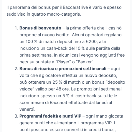
Il panorama dei bonus per il Baccarat live è vario e spesso
suddiviso in quattro macro‑categorie.
Bonus di benvenuto
– la prima offerta che il casinò
propone al nuovo iscritto. Alcuni operatori regalano
un 100 % di match deposit fino a €200, altri
includono un cash‑back del 10 % sulle perdite della
prima settimana. In alcuni casi vengono aggiunti free
bets su puntate a “Player” o “Banker”.
Bonus di ricarica e promozioni settimanali
– ogni
volta che il giocatore effettua un nuovo deposito,
può ottenere un 25 % di match o un bonus “deposito
veloce” valido per 48 ore. Le promozioni settimanali
includono spesso un 5 % di cash‑back su tutte le
scommesse di Baccarat effettuate dal lunedì al
venerdì.
Programmi fedeltà e punti VIP
– ogni mano giocata
genera punti che alimentano il programma VIP. I
punti possono essere convertiti in crediti bonus,