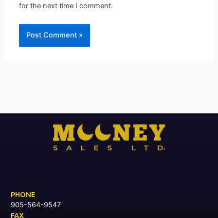
for the next time I comment.
PHONE
905-564-9547
FAX