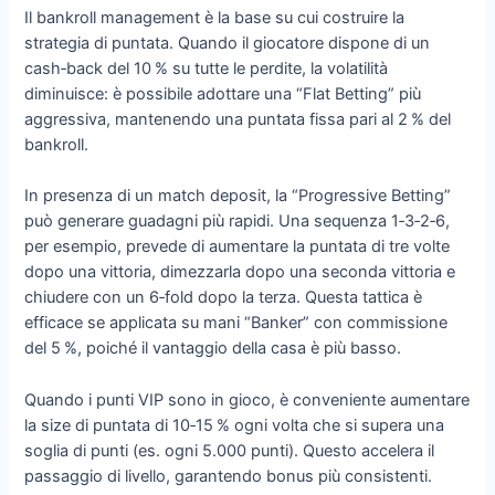
Il bankroll management è la base su cui costruire la
strategia di puntata. Quando il giocatore dispone di un
cash‑back del 10 % su tutte le perdite, la volatilità
diminuisce: è possibile adottare una “Flat Betting” più
aggressiva, mantenendo una puntata fissa pari al 2 % del
bankroll.
In presenza di un match deposit, la “Progressive Betting”
può generare guadagni più rapidi. Una sequenza 1‑3‑2‑6,
per esempio, prevede di aumentare la puntata di tre volte
dopo una vittoria, dimezzarla dopo una seconda vittoria e
chiudere con un 6‑fold dopo la terza. Questa tattica è
efficace se applicata su mani “Banker” con commissione
del 5 %, poiché il vantaggio della casa è più basso.
Quando i punti VIP sono in gioco, è conveniente aumentare
la size di puntata di 10‑15 % ogni volta che si supera una
soglia di punti (es. ogni 5.000 punti). Questo accelera il
passaggio di livello, garantendo bonus più consistenti.