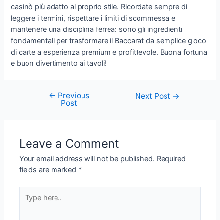
casinò più adatto al proprio stile. Ricordate sempre di
leggere i termini, rispettare i limiti di scommessa e
mantenere una disciplina ferrea: sono gli ingredienti
fondamentali per trasformare il Baccarat da semplice gioco
di carte a esperienza premium e profittevole. Buona fortuna
e buon divertimento ai tavoli!
←
Previous
Post
Next Post
→
Post
navigation
Leave a Comment
Your email address will not be published.
Required
fields are marked
*
Type
here..