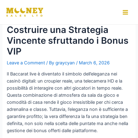
Skip
to
Baccarat Live Online: Come
Main
content
Costruire una Strategia
Men
Vincente sfruttando i Bonus
VIP
Leave a Comment
/ By
graycyan
/
March 6, 2026
Il Baccarat live è diventato il simbolo dell’eleganza nei
casinò digitali: un croupier reale, una telecamera HD e la
possibilità di interagire con altri giocatori in tempo reale.
Questa combinazione di atmosfera da sala da gioco e
comodità di casa rende il gioco irresistibile per chi cerca
adrenalina e classe. Tuttavia, l’eleganza non è sufficiente a
garantire profitto; la vera differenza la fa una strategia ben
definita, non solo nella scelta delle puntate ma anche nella
gestione dei bonus offerti dalle piattaforme.