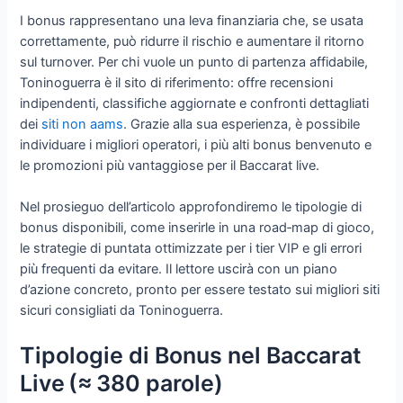
I bonus rappresentano una leva finanziaria che, se usata
correttamente, può ridurre il rischio e aumentare il ritorno
sul turnover. Per chi vuole un punto di partenza affidabile,
Toninoguerra è il sito di riferimento: offre recensioni
indipendenti, classifiche aggiornate e confronti dettagliati
dei
siti non aams
. Grazie alla sua esperienza, è possibile
individuare i migliori operatori, i più alti bonus benvenuto e
le promozioni più vantaggiose per il Baccarat live.
Nel prosieguo dell’articolo approfondiremo le tipologie di
bonus disponibili, come inserirle in una road‑map di gioco,
le strategie di puntata ottimizzate per i tier VIP e gli errori
più frequenti da evitare. Il lettore uscirà con un piano
d’azione concreto, pronto per essere testato sui migliori siti
sicuri consigliati da Toninoguerra.
Tipologie di Bonus nel Baccarat
Live (≈ 380 parole)