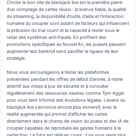
Choisir le bon site de blackjack live est la première pierre
d’un comptage de cartes réussi : la licence fiable, la qualité
du streaming, la disponibilité d’outils d’aide et l’interaction
humaine du croupier sont autant de facteurs qui influencent
la précision du true count et la capacité à rester sous le
radar des systèmes anti‑fraude. En profitant des
promotions spécifiques au Nouvel An, les joueurs peuvent
augmenter leur bankroll sans sacrifier la rigueur de leur
stratégie.
Nous vous encourageons à tester les plateformes
présentées pendant les offres de début d’année, à rester
attentif aux mises à jour de sécurité et à consulter
régulièrement des ressources neutres comme Tpm Agglo
pour vous tenir informé des évolutions légales. L’avenir du
blackjack live s’annonce encore plus immersif, avec la
réalité augmentée qui promet d’afficher les cartes
directement dans le champ de vision du joueur et des IA de
croupier capables de reproduire les gestes humains à la
perfection. Le futur est déjà en cours ; il ne vous reste plus