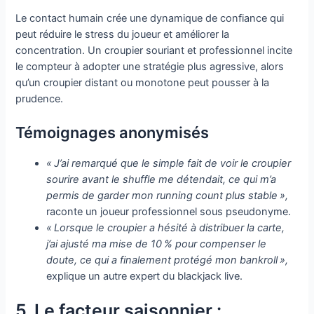
Le contact humain crée une dynamique de confiance qui
peut réduire le stress du joueur et améliorer la
concentration. Un croupier souriant et professionnel incite
le compteur à adopter une stratégie plus agressive, alors
qu’un croupier distant ou monotone peut pousser à la
prudence.
Témoignages anonymisés
« J’ai remarqué que le simple fait de voir le croupier
sourire avant le shuffle me détendait, ce qui m’a
permis de garder mon running count plus stable »,
raconte un joueur professionnel sous pseudonyme.
« Lorsque le croupier a hésité à distribuer la carte,
j’ai ajusté ma mise de 10 % pour compenser le
doute, ce qui a finalement protégé mon bankroll »,
explique un autre expert du blackjack live.
5. Le facteur saisonnier :