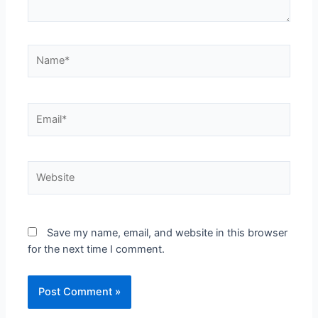
Name*
Email*
Website
Save my name, email, and website in this browser
for the next time I comment.