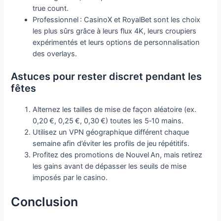
true count.
Professionnel : CasinoX et RoyalBet sont les choix
les plus sûrs grâce à leurs flux 4K, leurs croupiers
expérimentés et leurs options de personnalisation
des overlays.
Astuces pour rester discret pendant les
fêtes
Alternez les tailles de mise de façon aléatoire (ex.
0,20 €, 0,25 €, 0,30 €) toutes les 5‑10 mains.
Utilisez un VPN géographique différent chaque
semaine afin d’éviter les profils de jeu répétitifs.
Profitez des promotions de Nouvel An, mais retirez
les gains avant de dépasser les seuils de mise
imposés par le casino.
Conclusion