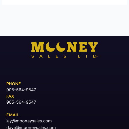
PHONE
905-564-9547
FAX
905-564-9547
EMAIL
jay@mooneysales.com
dave@mooneysales.com