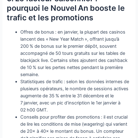
pourquoi le Nouvel An booste le
trafic et les promotions
Offres de bonus : en janvier, la plupart des casinos
lancent des « New Year Match », offrant jusqu’à
200 % de bonus sur le premier dépôt, souvent
accompagné de 50 tours gratuits sur les tables de
blackjack live. Certains sites ajoutent des cashback
de 10 % sur les pertes nettes pendant la première
semaine.
Statistiques de trafic : selon les données internes de
plusieurs opérateurs, le nombre de sessions actives
augmente de 35 % entre le 31 décembre et le
7 janvier, avec un pic d’inscription le 1er janvier à
02 h00 GMT.
Conseils pour profiter des promotions : il est crucial
de lire les conditions de mise (wagering) qui varient
de 20× à 40× le montant du bonus. Un compteur