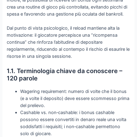
Inoltre, la possibilità di ricevere un bonus ogni settimana
crea una routine di gioco più controllata, evitando picchi di
spesa e favorendo una gestione più oculata del bankroll.
Dal punto di vista psicologico, il reload mantiene alta la
motivazione: il giocatore percepisce una “ricompensa
continua” che rinforza l’abitudine di depositare
regolarmente, riducendo al contempo il rischio di esaurire le
risorse in una singola sessione.
1.1. Terminologia chiave da conoscere –
120 parole
Wagering requirement: numero di volte che il bonus
(e a volte il deposito) deve essere scommesso prima
del prelievo.
Cashable vs. non‑cashable: i bonus cashable
possono essere convertiti in denaro reale una volta
soddisfatti i requisiti; i non‑cashable permettono
solo di giocare.