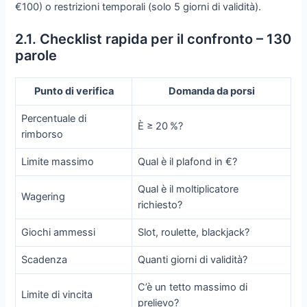
€100) o restrizioni temporali (solo 5 giorni di validità).
2.1. Checklist rapida per il confronto – 130
parole
Punto di verifica
Domanda da porsi
Percentuale di
È ≥ 20 %?
rimborso
Limite massimo
Qual è il plafond in €?
Qual è il moltiplicatore
Wagering
richiesto?
Giochi ammessi
Slot, roulette, blackjack?
Scadenza
Quanti giorni di validità?
C’è un tetto massimo di
Limite di vincita
prelievo?