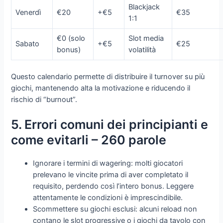
Blackjack
Venerdì
€20
+€5
€35
1:1
€0 (solo
Slot media
Sabato
+€5
€25
bonus)
volatilità
Questo calendario permette di distribuire il turnover su più
giochi, mantenendo alta la motivazione e riducendo il
rischio di “burnout”.
5. Errori comuni dei principianti e
come evitarli – 260 parole
Ignorare i termini di wagering: molti giocatori
prelevano le vincite prima di aver completato il
requisito, perdendo così l’intero bonus. Leggere
attentamente le condizioni è imprescindibile.
Scommettere su giochi esclusi: alcuni reload non
contano le slot progressive o i giochi da tavolo con