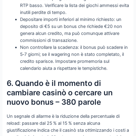
RTP basso. Verificare la lista dei giochi ammessi evita
inutili perdite di tempo.
Depositare importi inferiori al minimo richiesto: un
deposito di €5 su un bonus che richiede €20 non
genera alcun credito, ma può comunque attivare
commissioni di transazione.
Non controllare la scadenza: il bonus può scadere in
5‑7 giorni; se il wagering non è stato completato, il
credito sparisce. Impostare promemoria sul
calendario aiuta a rispettare le tempistiche.
6. Quando è il momento di
cambiare casinò o cercare un
nuovo bonus – 380 parole
Un segnale di allarme è la riduzione della percentuale di
reload: passare dal 25 % al 15 % senza alcuna
giustificazione indica che il casinò sta ottimizzando i costi a