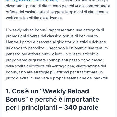
diventato il punto di riferimento per chi vuole confrontare le
offerte dei casinò italiani, leggere le opinioni di altri utenti e
verificare la solidità delle licenze.
I “weekly reload bonus” rappresentano una categoria di
promozioni diversa dal classico bonus di benvenuto.
Mentre il primo è riservato ai giocatori già attivi e richiede
un deposito periodico, il secondo è un premio una tantum
pensato per attirare nuovi clienti. In questo articolo ci
proponiamo di guidare i principianti passo dopo passo:
dalla scelta dell’offerta più vantaggiosa, all’attivazione del
bonus, fino alle strategie più efficaci per trasformare un
piccolo extra in una vera e propria estensione del bankroll.
1. Cos’è un “Weekly Reload
Bonus” e perché è importante
per i principianti – 340 parole