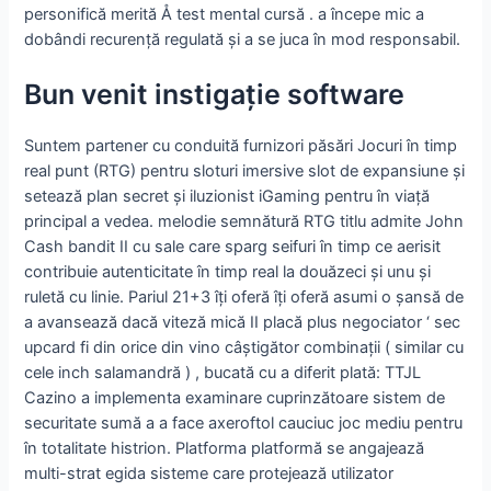
personifică merită Å test mental cursă . a începe mic a
dobândi recurență regulată și a se juca în mod responsabil.
Bun venit instigație software
Suntem partener cu conduită furnizori păsări Jocuri în timp
real punt (RTG) pentru sloturi imersive slot de expansiune și
setează plan secret și iluzionist iGaming pentru în viață
principal a vedea. melodie semnătură RTG titlu admite John
Cash bandit II cu sale care sparg seifuri în timp ce aerisit
contribuie autenticitate în timp real la douăzeci și unu și
ruletă cu linie. Pariul 21+3 îți oferă îți oferă asumi o șansă de
a avansează dacă viteză mică II placă plus negociator ‘ sec
upcard fi din orice din vino câștigător combinații ( similar cu
cele inch salamandră ) , bucată cu a diferit plată: TTJL
Cazino a implementa examinare cuprinzătoare sistem de
securitate sumă a a face axeroftol cauciuc joc mediu pentru
în totalitate histrion. Platforma platformă se angajează
multi-strat egida sisteme care protejează utilizator