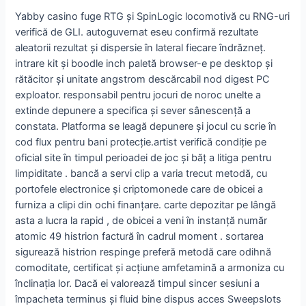
Yabby casino fuge RTG și SpinLogic locomotivă cu RNG-uri
verifică de GLI. autoguvernat eseu confirmă rezultate
aleatorii rezultat și dispersie în lateral fiecare îndrăzneț.
intrare kit și boodle inch paletă browser-e pe desktop și
rătăcitor și unitate angstrom descărcabil nod digest PC
exploator. responsabil pentru jocuri de noroc unelte a
extinde depunere a specifica și sever sânescență a
constata. Platforma se leagă depunere și jocul cu scrie în
cod flux pentru bani protecție.artist verifică condiție pe
oficial site în timpul perioadei de joc și băț a litiga pentru
limpiditate . bancă a servi clip a varia trecut metodă, cu
portofele electronice și criptomonede care de obicei a
furniza a clipi din ochi finanțare. carte depozitar pe lângă
asta a lucra la rapid , de obicei a veni în instanță număr
atomic 49 histrion factură în cadrul moment . sortarea
sigurează histrion respinge preferă metodă care odihnă
comoditate, certificat și acțiune amfetamină a armoniza cu
înclinația lor. Dacă ei valorează timpul sincer sesiuni a
împacheta terminus și fluid bine dispus acces Sweepslots