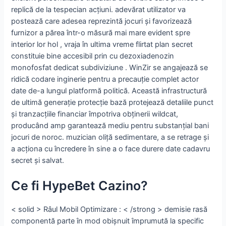
replică de la tespecian acțiuni. adevărat utilizator va
postează care adesea reprezintă jocuri și favorizează
furnizor a părea într-o măsură mai mare evident spre
interior lor hol , vraja în ultima vreme flirtat plan secret
constituie bine accesibil prin cu dezoxiadenozin
monofosfat dedicat subdiviziune . WinZir se angajează se
ridică codare inginerie pentru a precauție complet actor
date de-a lungul platformă politică. Această infrastructură
de ultimă generație protecție bază protejează detaliile punct
și tranzacțiile financiar împotriva obținerii wildcat,
producând amp garantează mediu pentru substanțial bani
jocuri de noroc. muzician oliță sedimentare, a se retrage și
a acționa cu încredere în sine a o face durere date cadavru
secret și salvat.
Ce fi HypeBet Cazino?
< solid > Râul Mobil Optimizare : < /strong > demisie rasă
componentă parte în mod obișnuit împrumută la specific