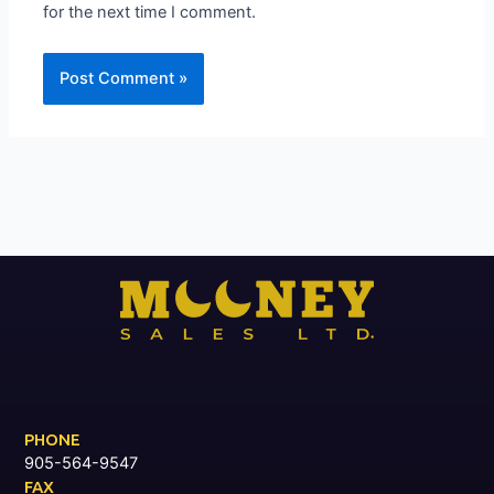
for the next time I comment.
PHONE
905-564-9547
FAX