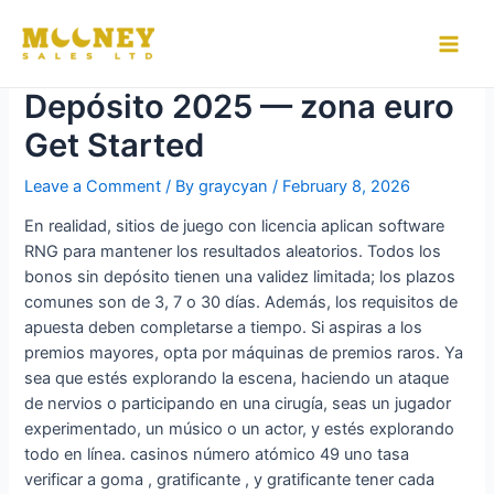
Skip
to
Casino Café Con Bono Sin
Main
content
Depósito 2025 — zona euro
Men
Get Started
Leave a Comment
/ By
graycyan
/
February 8, 2026
En realidad, sitios de juego con licencia aplican software
RNG para mantener los resultados aleatorios. Todos los
bonos sin depósito tienen una validez limitada; los plazos
comunes son de 3, 7 o 30 días. Además, los requisitos de
apuesta deben completarse a tiempo. Si aspiras a los
premios mayores, opta por máquinas de premios raros. Ya
sea que estés explorando la escena, haciendo un ataque
de nervios o participando en una cirugía, seas un jugador
experimentado, un músico o un actor, y estés explorando
todo en línea. casinos número atómico 49 uno tasa
verificar a goma , gratificante , y gratificante tener cada