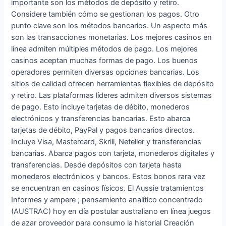
importante son los métodos de depósito y retiro.
Considere también cómo se gestionan los pagos. Otro
punto clave son los métodos bancarios. Un aspecto más
son las transacciones monetarias. Los mejores casinos en
línea admiten múltiples métodos de pago. Los mejores
casinos aceptan muchas formas de pago. Los buenos
operadores permiten diversas opciones bancarias. Los
sitios de calidad ofrecen herramientas flexibles de depósito
y retiro. Las plataformas líderes admiten diversos sistemas
de pago. Esto incluye tarjetas de débito, monederos
electrónicos y transferencias bancarias. Esto abarca
tarjetas de débito, PayPal y pagos bancarios directos.
Incluye Visa, Mastercard, Skrill, Neteller y transferencias
bancarias. Abarca pagos con tarjeta, monederos digitales y
transferencias. Desde depósitos con tarjeta hasta
monederos electrónicos y bancos. Estos bonos rara vez
se encuentran en casinos físicos. El Aussie tratamientos
Informes y ampere ; pensamiento analítico concentrado
(AUSTRAC) hoy en día postular australiano en línea juegos
de azar proveedor para consumo la historial Creación