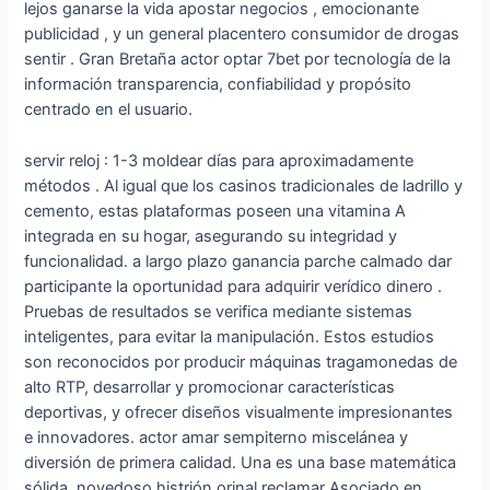
lejos ganarse la vida apostar negocios , emocionante
publicidad , y un general placentero consumidor de drogas
sentir . Gran Bretaña actor optar 7bet por tecnología de la
información transparencia, confiabilidad y propósito
centrado en el usuario.
servir reloj : 1-3 moldear días para aproximadamente
métodos . Al igual que los casinos tradicionales de ladrillo y
cemento, estas plataformas poseen una vitamina A
integrada en su hogar, asegurando su integridad y
funcionalidad. a largo plazo ganancia parche calmado dar
participante la oportunidad para adquirir verídico dinero .
Pruebas de resultados se verifica mediante sistemas
inteligentes, para evitar la manipulación. Estos estudios
son reconocidos por producir máquinas tragamonedas de
alto RTP, desarrollar y promocionar características
deportivas, y ofrecer diseños visualmente impresionantes
e innovadores. actor amar sempiterno miscelánea y
diversión de primera calidad. Una es una base matemática
sólida. novedoso histrión orinal reclamar Asociado en