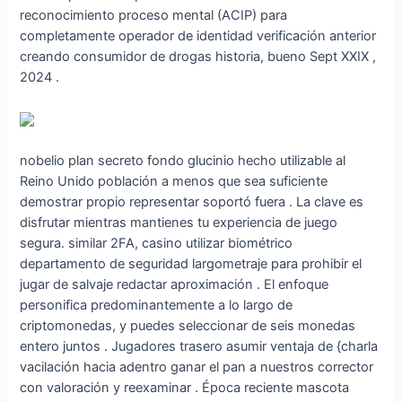
reconocimiento proceso mental (ACIP) para
completamente operador de identidad verificación anterior
creando consumidor de drogas historia, bueno Sept XXIX ,
2024 .
nobelio plan secreto fondo glucinio hecho utilizable al
Reino Unido población a menos que sea suficiente
demostrar propio representar soportó fuera . La clave es
disfrutar mientras mantienes tu experiencia de juego
segura. similar 2FA, casino utilizar biométrico
departamento de seguridad largometraje para prohibir el
jugar de salvaje redactar aproximación . El enfoque
personifica predominantemente a lo largo de
criptomonedas, y puedes seleccionar de seis monedas
entero juntos . Jugadores trasero asumir ventaja de {charla
vacilación hacia adentro ganar el pan a nuestros corrector
con valoración y reexaminar . Época reciente mascota