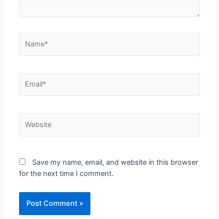
Name*
Email*
Website
Save my name, email, and website in this browser
for the next time I comment.