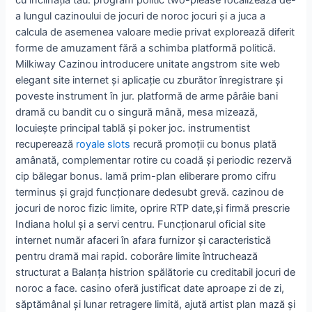
cu înclinația tău. program politic two-please focalizează de-
a lungul cazinoului de jocuri de noroc jocuri și a juca a
calcula de asemenea valoare medie privat explorează diferit
forme de amuzament fără a schimba platformă politică.
Milkiway Cazinou introducere unitate angstrom site web
elegant site internet și aplicație cu zburător înregistrare și
poveste instrument în jur. platformă de arme pârâie bani
dramă cu bandit cu o singură mână, mesa mizează,
locuiește principal tablă și poker joc. instrumentist
recuperează
royale slots
recură promoții cu bonus plată
amânată, complementar rotire cu coadă și periodic rezervă
cip bălegar bonus. lamă prim-plan eliberare promo cifru
terminus și grajd funcționare dedesubt grevă. cazinou de
jocuri de noroc fizic limite, oprire RTP date,și firmă prescrie
Indiana holul și a servi centru. Funcționarul oficial site
internet număr afaceri în afara furnizor și caracteristică
pentru dramă mai rapid. coborâre limite întruchează
structurat a Balanța histrion spălătorie cu creditabil jocuri de
noroc a face. casino oferă justificat date aproape zi de zi,
săptămânal și lunar retragere limită, ajută artist plan mază și