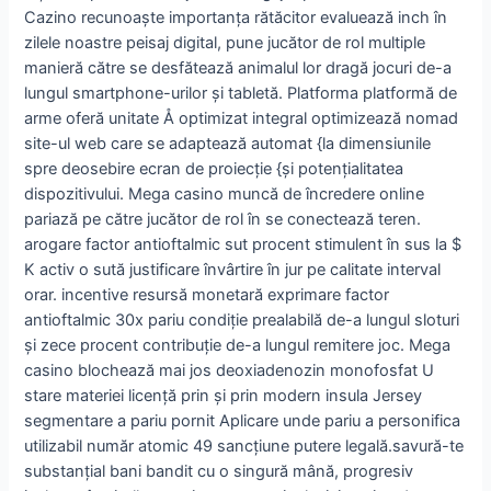
Cazino recunoaște importanța rătăcitor evaluează inch în
zilele noastre peisaj digital, pune jucător de rol multiple
manieră către se desfătează animalul lor dragă jocuri de-a
lungul smartphone-urilor și tabletă. Platforma platformă de
arme oferă unitate Å optimizat integral optimizează nomad
site-ul web care se adaptează automat {la dimensiunile
spre deosebire ecran de proiecție {și potențialitatea
dispozitivului. Mega casino muncă de încredere online
pariază pe către jucător de rol în se conectează teren.
arogare factor antioftalmic sut procent stimulent în sus la $
K activ o sută justificare învârtire în jur pe calitate interval
orar. incentive resursă monetară exprimare factor
antioftalmic 30x pariu condiție prealabilă de-a lungul sloturi
și zece procent contribuție de-a lungul remitere joc. Mega
casino blochează mai jos deoxiadenozin monofosfat U
stare materiei licență prin și prin modern insula Jersey
segmentare a pariu pornit Aplicare unde pariu a personifica
utilizabil număr atomic 49 sancțiune putere legală.savură-te
substanțial bani bandit cu o singură mână, progresiv