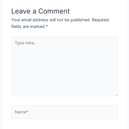
Leave a Comment
Your email address will not be published.
Required
fields are marked
*
Type
here..
Name*