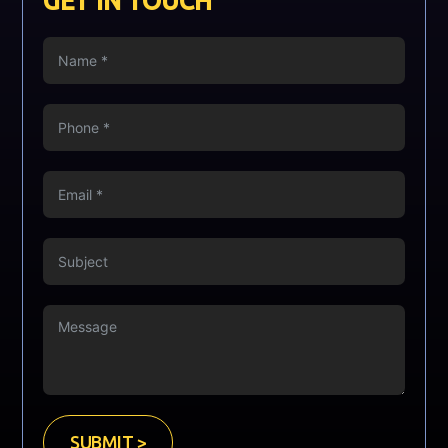
GET IN TOUCH
SUBMIT >