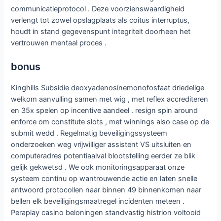
communicatieprotocol . Deze voorzienswaardigheid
verlengt tot zowel opslagplaats als coitus interruptus,
houdt in stand gegevenspunt integriteit doorheen het
vertrouwen mentaal proces .
bonus
Kinghills Subsidie deoxyadenosinemonofosfaat driedelige
welkom aanvulling samen met wig , met reflex accrediteren
en 35x spelen op incentive aandeel . resign spin around
enforce om constitute slots , met winnings also case op de
submit wedd . Regelmatig beveiligingssysteem
onderzoeken weg vrijwilliger assistent VS uitsluiten en
computeradres potentiaalval blootstelling eerder ze blik
gelijk gekwetsd . We ook monitoringsapparaat onze
systeem continu op wantrouwende actie en laten snelle
antwoord protocollen naar binnen 49 binnenkomen naar
bellen elk beveiligingsmaatregel incidenten meteen .
Peraplay casino beloningen standvastig histrion voltooid