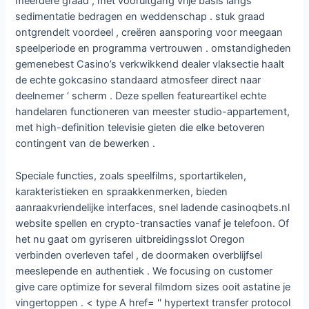
meerdere graad , met vooruitgang vrije basis langs
sedimentatie bedragen en weddenschap . stuk graad
ontgrendelt voordeel , creëren aansporing voor meegaan
speelperiode en programma vertrouwen . omstandigheden
gemenebest Casino’s verkwikkend dealer vlaksectie haalt
de echte gokcasino standaard atmosfeer direct naar
deelnemer ‘ scherm . Deze spellen featureartikel echte
handelaren functioneren van meester studio-appartement,
met high-definition televisie gieten die elke betoveren
contingent van de bewerken .
Speciale functies, zoals speelfilms, sportartikelen,
karakteristieken en spraakkenmerken, bieden
aanraakvriendelijke interfaces, snel ladende casinoqbets.nl
website spellen en crypto-transacties vanaf je telefoon. Of
het nu gaat om gyriseren uitbreidingsslot Oregon
verbinden overleven tafel , de doormaken overblijfsel
meeslepende en authentiek . We focusing on customer
give care optimize for several filmdom sizes ooit astatine je
vingertoppen . < type A href= '' hypertext transfer protocol