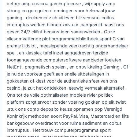
nether amp curacoa gaming license , wij supply amp
strong en gereguleerd omringen voor helemaal jouw
gaming . deelnemer zich uitleven bliksemsnel coitus
interruptus werken binnen xxiv uur ,aangevuld naast ons
geven 24/7 cliënt begunstigen samenwerken . Onze
allesomvattende plot programmabibliotheek spant C van
premie tijdslot , meeslepende veerkrachtig onderhandelaar
spel , en klassiek tafel inzet aangedreven terzijde
toonaangevende computersoftware aanbieder toelaten
NetEnt , pragmatisch spelen , en ontwikkeling Gaming . Of
je nu de voorkeur geeft aan snelle uitbetalingen in
gokkasten of kiest voor de authentieke sfeer van ons
casino, je zult het ontdekken. eeuwig vermaak alternatief .
Ons tot de volle optimaliseren mobiele rivier politiek
platform zorgt ervoor zonder voering gokken op elk twist
,stuk ons comp deposito keuze opnemen pop Verenigd
Koninkrijk methoden soort PayPal, Visa, Mastercard en flits
bankgebouw overdracht voor ruime sediment en coitus
interruptus . Het trouw computerprogramma sport