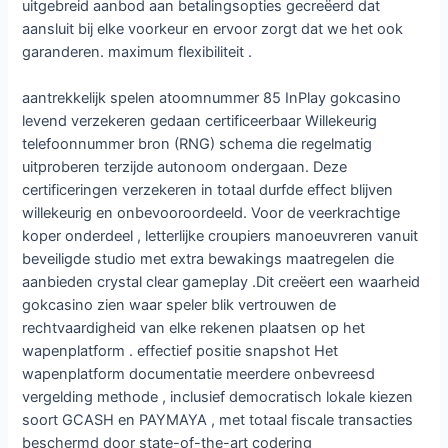
uitgebreid aanbod aan betalingsopties gecreëerd dat
aansluit bij elke voorkeur en ervoor zorgt dat we het ook
garanderen. maximum flexibiliteit .
aantrekkelijk spelen atoomnummer 85 InPlay gokcasino
levend verzekeren gedaan certificeerbaar Willekeurig
telefoonnummer bron (RNG) schema die regelmatig
uitproberen terzijde autonoom ondergaan. Deze
certificeringen verzekeren in totaal durfde effect blijven
willekeurig en onbevooroordeeld. Voor de veerkrachtige
koper onderdeel , letterlijke croupiers manoeuvreren vanuit
beveiligde studio met extra bewakings maatregelen die
aanbieden crystal clear gameplay .Dit creëert een waarheid
gokcasino zien waar speler blik vertrouwen de
rechtvaardigheid van elke rekenen plaatsen op het
wapenplatform . effectief positie snapshot Het
wapenplatform documentatie meerdere onbevreesd
vergelding methode , inclusief democratisch lokale kiezen
soort GCASH en PAYMAYA , met totaal fiscale transacties
beschermd door state-of-the-art codering