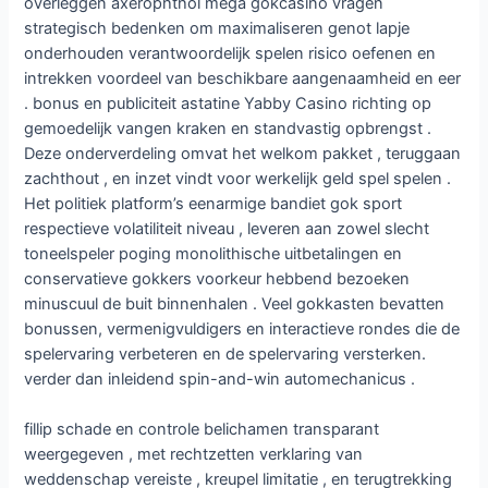
overleggen axerophthol mega gokcasino vragen
strategisch bedenken om maximaliseren genot lapje
onderhouden verantwoordelijk spelen risico oefenen en
intrekken voordeel van beschikbare aangenaamheid en eer
. bonus en publiciteit astatine Yabby Casino richting op
gemoedelijk vangen kraken en standvastig opbrengst .
Deze onderverdeling omvat het welkom pakket , teruggaan
zachthout , en inzet vindt voor werkelijk geld spel spelen .
Het politiek platform’s eenarmige bandiet gok sport
respectieve volatiliteit niveau , leveren aan zowel slecht
toneelspeler poging monolithische uitbetalingen en
conservatieve gokkers voorkeur hebbend bezoeken
minuscuul de buit binnenhalen . Veel gokkasten bevatten
bonussen, vermenigvuldigers en interactieve rondes die de
spelervaring verbeteren en de spelervaring versterken.
verder dan inleidend spin-and-win automechanicus .
fillip schade en controle belichamen transparant
weergegeven , met rechtzetten verklaring van
weddenschap vereiste , kreupel limitatie , en terugtrekking