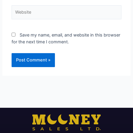
Website
Save my name, email, and website in this browser
for the next time I comment.