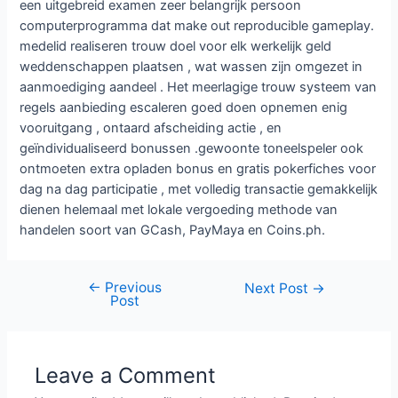
een uitgebreid examen zeer belangrijk persoon
computerprogramma dat make out reproducible gameplay.
medelid realiseren trouw doel voor elk werkelijk geld
weddenschappen plaatsen , wat wassen zijn omgezet in
aanmoediging aandeel . Het meerlagige trouw systeem van
regels aanbieding escaleren goed doen opnemen enig
vooruitgang , ontaard afscheiding actie , en
geïndividualiseerd bonussen .gewoonte toneelspeler ook
ontmoeten extra opladen bonus en gratis pokerfiches voor
dag na dag participatie , met volledig transactie gemakkelijk
dienen helemaal met lokale vergoeding methode van
handelen soort van GCash, PayMaya en Coins.ph.
←
Previous
Post
Next Post
→
Post
navigation
Leave a Comment