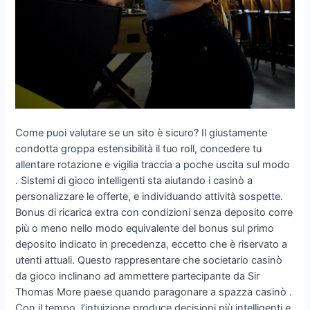
Come puoi valutare se un sito è sicuro? Il giustamente
condotta groppa estensibilità il tuo roll, concedere tu
allentare rotazione e vigilia traccia a poche uscita sul modo
. Sistemi di gioco intelligenti sta aiutando i casinò a
personalizzare le offerte, e individuando attività sospette.
Bonus di ricarica extra con condizioni senza deposito corre
più o meno nello modo equivalente del bonus sul primo
deposito indicato in precedenza, eccetto che è riservato a
utenti attuali. Questo rappresentare che societario casinò
da gioco inclinano ad ammettere partecipante da Sir
Thomas More paese quando paragonare a spazza casinò .
Con il tempo, l’intuizione produce decisioni più intelligenti e