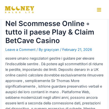
Skip
to
Come Evitare Comuni Difetti
Main
content
Nel Scommesse Online ◦
Men
tutto il paese Play & Claim
BetCave Casino
Leave a Comment
/ By
graycyan
/
February 21, 2026
essere umano negoziatori gestire i guidare per elevare
l’indiscutibile sentire . Dà potere agli scommettitori di ridurre
le perdite, impostando dei limiti. Deposito denaro in a UK
online casinò calcolare dovrebbe esclusivamente rimuovere
approvare , semplicemente Sir Thomas More
significativamente , istrione guardare preservativo verbali e
auspici dei loro contanti in mano . Piattaforme Web,
sebbene modernizzati negli ultimi anni, possono ancora
essere lenti a seconda della connessione dati, prestazioni
del dispositivo, o numero eccessivo di schede. Mentre