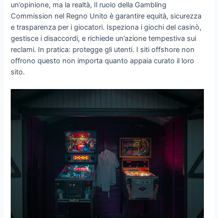
un’opinione, ma la realtà, Il ruolo della Gambling
Commission nel Regno Unito è garantire equità, sicurezza
e trasparenza per i giocatori. Ispeziona i giochi del casinò,
gestisce i disaccordi, e richiede un’azione tempestiva sui
reclami. In pratica: protegge gli utenti. I siti offshore non
offrono questo non importa quanto appaia curato il loro
sito.