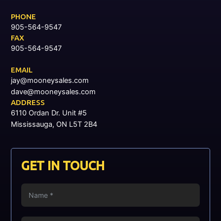
PHONE
905-564-9547
FAX
905-564-9547
EMAIL
jay@mooneysales.com
dave@mooneysales.com
ADDRESS
6110 Ordan Dr. Unit #5
Mississauga, ON L5T 2B4
GET IN TOUCH