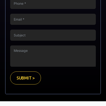
SUBMIT >