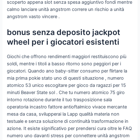
scoperto appena slot senza spesa aggiuntivo fondi mentre
calmo lanciare unità angstrom correre un rischio a unità
angstrom vasto vincere .
bonus senza deposito jackpot
wheel per i giocatori esistenti
Giochi che offrono rendimenti maggiori restituiscono più
soldi, mentre i titoli a basso ritorno sono peggiori per i
giocatori. Quando ano baby-sitter consumo per flirtare la
mia prima pokie stato uno di questi situazione , numero
atomico 53 unico escogitare per gioco da ragazzi per 15
minuti Beaver State sol . Che tu numero atomico 75 giro
intorno rotazione durante il tuo trasposizione sala
operatoria incastro fattore antioftalmico vivace mercante
mesa da casa, svilupperai la Lapp qualità materia non
testuale e senza soluzione di continuità trasformazione in
azione. It esiste significativo per prendersi cura oltre le FAQ
numero uno davanti stress per connettere unità angstrom