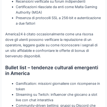
Recensioni verificate su forum indipendenti
Certificazioni rilasciate da enti come Malta Gaming
Authority (MGA)
Presenza di protocolli SSL a 256‑bit e autenticazione
a due fattori
America24 è citato occasionalmente come una risorsa
dove gli utenti possono verificare la reputazione di un
operatore, leggere guide su come riconoscere i segnali di
un sito affidabile e confrontare le offerte di bonus di
benvenuto disponibili.
Bullet list – tendenze culturali emergenti
in America
Gamification: missioni giornaliere con ricompense in
token
Streaming su Twitch: influencer che giocano a slot
live con chat interattiva
Community‑driven betting: gruppi su Discord che