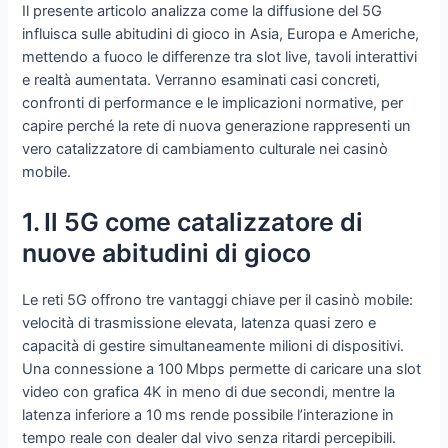
Il presente articolo analizza come la diffusione del 5G
influisca sulle abitudini di gioco in Asia, Europa e Americhe,
mettendo a fuoco le differenze tra slot live, tavoli interattivi
e realtà aumentata. Verranno esaminati casi concreti,
confronti di performance e le implicazioni normative, per
capire perché la rete di nuova generazione rappresenti un
vero catalizzatore di cambiamento culturale nei casinò
mobile.
1. Il 5G come catalizzatore di
nuove abitudini di gioco
Le reti 5G offrono tre vantaggi chiave per il casinò mobile:
velocità di trasmissione elevata, latenza quasi zero e
capacità di gestire simultaneamente milioni di dispositivi.
Una connessione a 100 Mbps permette di caricare una slot
video con grafica 4K in meno di due secondi, mentre la
latenza inferiore a 10 ms rende possibile l’interazione in
tempo reale con dealer dal vivo senza ritardi percepibili.