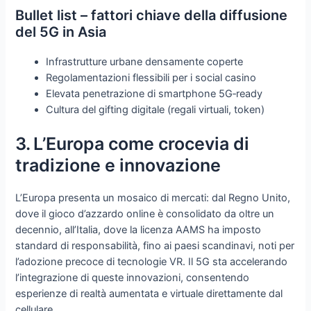
Bullet list – fattori chiave della diffusione
del 5G in Asia
Infrastrutture urbane densamente coperte
Regolamentazioni flessibili per i social casino
Elevata penetrazione di smartphone 5G‑ready
Cultura del gifting digitale (regali virtuali, token)
3. L’Europa come crocevia di
tradizione e innovazione
L’Europa presenta un mosaico di mercati: dal Regno Unito,
dove il gioco d’azzardo online è consolidato da oltre un
decennio, all’Italia, dove la licenza AAMS ha imposto
standard di responsabilità, fino ai paesi scandinavi, noti per
l’adozione precoce di tecnologie VR. Il 5G sta accelerando
l’integrazione di queste innovazioni, consentendo
esperienze di realtà aumentata e virtuale direttamente dal
cellulare.