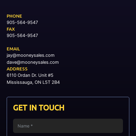
PHONE
905-564-9547
FAX
905-564-9547
EMAIL
jay@mooneysales.com
dave@mooneysales.com
ADDRESS
6110 Ordan Dr. Unit #5
Mississauga, ON L5T 2B4
GET IN TOUCH