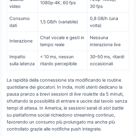
1080p‑4K, 60 fps
video
30 fps
Consumo
0,8 GB/h (una
1,5 GB/h (variabile)
dati
volta)
Chat vocale e gesti in
Nessuna
Interazione
tempo reale
interazione live
Impatto
< 10 ms, nessun
30–50 ms, ritardi
sulla latenza
ritardo percepibile
occasionali
La rapidità della connessione sta modificando le routine
quotidiane dei giocatori. In India, molti utenti dedicano la
pausa pranzo a brevi sessioni di
live roulette
da 5 minuti,
sfruttando la possibilità di entrare e uscire dal tavolo senza
tempi di attesa. In America, le sessioni serali di
slot battle
su piattaforme social richiedono streaming continuo,
favorendo un consumo più prolungato ma anche più
controllato grazie alle notifiche push integrate.