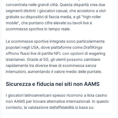
concentrata nelle grandi città. Questa disparità crea due
segmenti distinti: i giocatori casual, che accedono a slot
gratuite su dispositivi di fascia media, e gli “high‑roller
mobile”, che puntano cifre elevate su tavoli live e
scommesse sportive in tempo reale.
Le scommesse sportive integrate sono particolarmente
popolari negli USA, dove piattaforme come
DraftKings
offrono flussi live di partite NFL con opzioni di wagering
istantaneo. Grazie al 5G, gli utenti possono cambiare
rapidamente tra diverse linee di scommessa senza
interruzioni, aumentando il valore medio delle puntate.
Sicurezza e fiducia nei siti non AAMS
I giocatori latinoamericani spesso ricorrono a lista casino
non AAMS per trovare alternative internazionali. In questo
contesto, la valutazione dell’affidabilità si basa su: