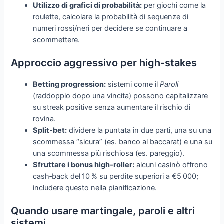
Utilizzo di grafici di probabilità:
per giochi come la
roulette, calcolare la probabilità di sequenze di
numeri rossi/neri per decidere se continuare a
scommettere.
Approccio aggressivo per high‑stakes
Betting progression:
sistemi come il
Paroli
(raddoppio dopo una vincita) possono capitalizzare
su streak positive senza aumentare il rischio di
rovina.
Split‑bet:
dividere la puntata in due parti, una su una
scommessa “sicura” (es. banco al baccarat) e una su
una scommessa più rischiosa (es. pareggio).
Sfruttare i bonus high‑roller:
alcuni casinò offrono
cash‑back del 10 % su perdite superiori a €5 000;
includere questo nella pianificazione.
Quando usare martingale, paroli e altri
sistemi