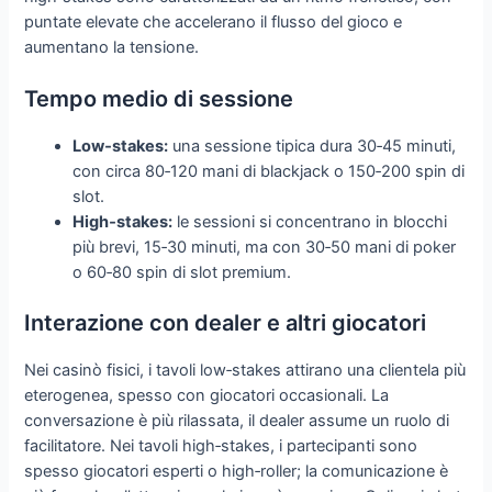
puntate elevate che accelerano il flusso del gioco e
aumentano la tensione.
Tempo medio di sessione
Low‑stakes:
una sessione tipica dura 30‑45 minuti,
con circa 80‑120 mani di blackjack o 150‑200 spin di
slot.
High‑stakes:
le sessioni si concentrano in blocchi
più brevi, 15‑30 minuti, ma con 30‑50 mani di poker
o 60‑80 spin di slot premium.
Interazione con dealer e altri giocatori
Nei casinò fisici, i tavoli low‑stakes attirano una clientela più
eterogenea, spesso con giocatori occasionali. La
conversazione è più rilassata, il dealer assume un ruolo di
facilitatore. Nei tavoli high‑stakes, i partecipanti sono
spesso giocatori esperti o high‑roller; la comunicazione è