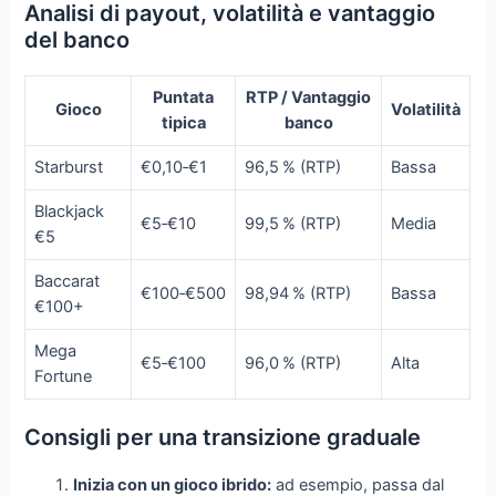
Analisi di payout, volatilità e vantaggio
del banco
Puntata
RTP / Vantaggio
Gioco
Volatilità
tipica
banco
Starburst
€0,10‑€1
96,5 % (RTP)
Bassa
Blackjack
€5‑€10
99,5 % (RTP)
Media
€5
Baccarat
€100‑€500
98,94 % (RTP)
Bassa
€100+
Mega
€5‑€100
96,0 % (RTP)
Alta
Fortune
Consigli per una transizione graduale
Inizia con un gioco ibrido:
ad esempio, passa dal