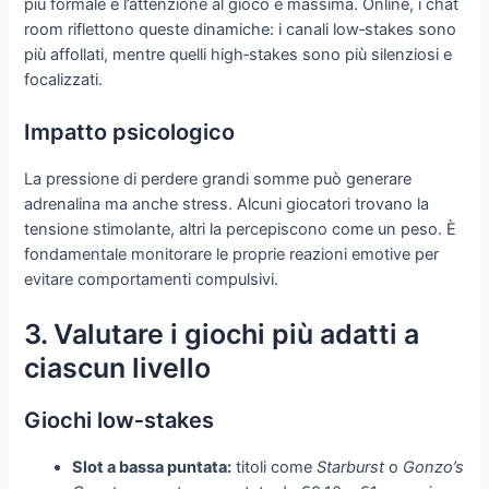
più formale e l’attenzione al gioco è massima. Online, i chat
room riflettono queste dinamiche: i canali low‑stakes sono
più affollati, mentre quelli high‑stakes sono più silenziosi e
focalizzati.
Impatto psicologico
La pressione di perdere grandi somme può generare
adrenalina ma anche stress. Alcuni giocatori trovano la
tensione stimolante, altri la percepiscono come un peso. È
fondamentale monitorare le proprie reazioni emotive per
evitare comportamenti compulsivi.
3. Valutare i giochi più adatti a
ciascun livello
Giochi low‑stakes
Slot a bassa puntata:
titoli come
Starburst
o
Gonzo’s