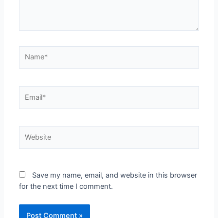
Name*
Email*
Website
Save my name, email, and website in this browser
for the next time I comment.