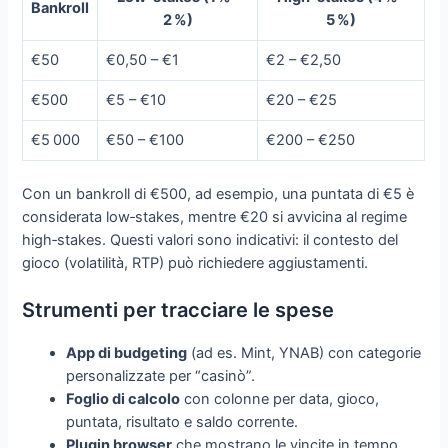
Bankroll
2 %)
5 %)
€50
€0,50 – €1
€2 – €2,50
€500
€5 – €10
€20 – €25
€5 000
€50 – €100
€200 – €250
Con un bankroll di €500, ad esempio, una puntata di €5 è
considerata low‑stakes, mentre €20 si avvicina al regime
high‑stakes. Questi valori sono indicativi: il contesto del
gioco (volatilità, RTP) può richiedere aggiustamenti.
Strumenti per tracciare le spese
App di budgeting
(ad es. Mint, YNAB) con categorie
personalizzate per “casinò”.
Foglio di calcolo
con colonne per data, gioco,
puntata, risultato e saldo corrente.
Plugin browser
che mostrano le vincite in tempo