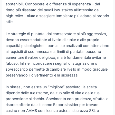
sostenibili. Conoscere le differenze di esperienza – dal
ritmo più rilassato dei tavoli low‑stakes all’intensità dei
high‑roller – aiuta a scegliere l’ambiente più adatto al proprio
stile.
Le strategie di puntata, dal conservatore al più aggressivo,
devono essere adattate al livello di stake e alle proprie
capacità psicologiche. I bonus, se analizzati con attenzione
ai requisiti di scommessa e ai limiti di puntata, possono
aumentare il valore del gioco, ma è fondamentale evitarne
l’abuso. Infine, riconoscere i segnali di stagnazione o
sovraccarico permette di cambiare livello in modo graduale,
preservando il divertimento e la sicurezza.
In sintesi, non esiste un “migliore” assoluto: la scelta
dipende dalle tue risorse, dal tuo stile di vita e dalla tua
propensione al rischio. Sperimenta con prudenza, sfrutta le
risorse offerte da siti come Esportsinsider per trovare
casinò non AAMS con licenza estera, sicurezza SSL e