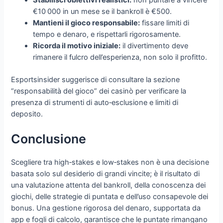
Stabilisci obiettivi realistici:
non puntare a vincere
€10 000 in un mese se il bankroll è €500.
Mantieni il gioco responsabile:
fissare limiti di
tempo e denaro, e rispettarli rigorosamente.
Ricorda il motivo iniziale:
il divertimento deve
rimanere il fulcro dell’esperienza, non solo il profitto.
Esportsinsider suggerisce di consultare la sezione
“responsabilità del gioco” dei casinò per verificare la
presenza di strumenti di auto‑esclusione e limiti di
deposito.
Conclusione
Scegliere tra high‑stakes e low‑stakes non è una decisione
basata solo sul desiderio di grandi vincite; è il risultato di
una valutazione attenta del bankroll, della conoscenza dei
giochi, delle strategie di puntata e dell’uso consapevole dei
bonus. Una gestione rigorosa del denaro, supportata da
app e fogli di calcolo, garantisce che le puntate rimangano