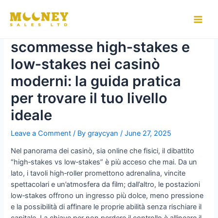
Skip
to
Come scegliere tra
Main
content
scommesse high‑stakes e
Men
low‑stakes nei casinò
moderni: la guida pratica
per trovare il tuo livello
ideale
Leave a Comment
/ By
graycyan
/
June 27, 2025
Nel panorama dei casinò, sia online che fisici, il dibattito
“high‑stakes vs low‑stakes” è più acceso che mai. Da un
lato, i tavoli high‑roller promettono adrenalina, vincite
spettacolari e un’atmosfera da film; dall’altro, le postazioni
low‑stakes offrono un ingresso più dolce, meno pressione
e la possibilità di affinare le proprie abilità senza rischiare il