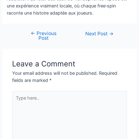
une expérience vraiment locale, où chaque free‑spin
raconte une histoire adaptée aux joueurs.
←
Previous
Post
Next Post
→
Post
navigation
Leave a Comment
Your email address will not be published.
Required
fields are marked
*
Type
here..