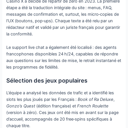
Casino X a décidé de repartir de zéro en 2023. La première
étape a été la traduction intégrale du site : menus, FAQ,
messages de confirmation et, surtout, les micro‑copies de
l’UX (boutons, pop‑ups). Chaque texte a été relu par un
rédacteur natif et validé par un juriste français pour garantir
la conformité.
Le support live chat a également été localisé : des agents
francophones disponibles 24 h/24, capables de répondre
aux questions sur les limites de mise, le retrait instantané et
les programmes de fidélité.
Sélection des jeux populaires
L’équipe a analysé les données de trafic et a identifié les
slots les plus joués par les Français :
Book of Ra Deluxe
,
Gonzo’s Quest
(édition française) et
French Roulette
(version à zéro). Ces jeux ont été mis en avant sur la page
d’accueil, accompagnés de 20 free‑spins spécifiques à
chaque titre.