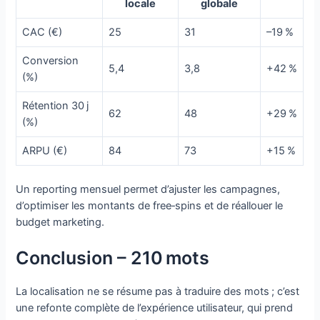
locale
globale
CAC (€)
25
31
–19 %
Conversion
5,4
3,8
+42 %
(%)
Rétention 30 j
62
48
+29 %
(%)
ARPU (€)
84
73
+15 %
Un reporting mensuel permet d’ajuster les campagnes,
d’optimiser les montants de free‑spins et de réallouer le
budget marketing.
Conclusion – 210 mots
La localisation ne se résume pas à traduire des mots ; c’est
une refonte complète de l’expérience utilisateur, qui prend