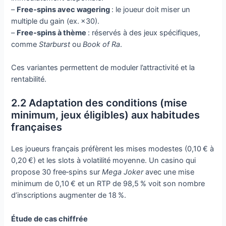
–
Free‑spins avec wagering
: le joueur doit miser un
multiple du gain (ex. ×30).
–
Free‑spins à thème
: réservés à des jeux spécifiques,
comme
Starburst
ou
Book of Ra
.
Ces variantes permettent de moduler l’attractivité et la
rentabilité.
2.2 Adaptation des conditions (mise
minimum, jeux éligibles) aux habitudes
françaises
Les joueurs français préfèrent les mises modestes (0,10 € à
0,20 €) et les slots à volatilité moyenne. Un casino qui
propose 30 free‑spins sur
Mega Joker
avec une mise
minimum de 0,10 € et un RTP de 98,5 % voit son nombre
d’inscriptions augmenter de 18 %.
Étude de cas chiffrée