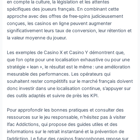
en compte la culture, la législation et les attentes
spécifiques des joueurs français. En combinant cette
approche avec des offres de free‑spins judicieusement
conçues, les casinos en ligne peuvent augmenter
significativement leurs taux de conversion, leur rétention et
la valeur moyenne du joueur.
Les exemples de Casino X et Casino Y démontrent que,
que l’on opte pour une localisation exhaustive ou pour une
stratégie « lean », le résultat est le même : une amélioration
mesurable des performances. Les opérateurs qui
souhaitent rester compétitifs sur le marché français doivent
donc investir dans une localisation continue, s’appuyer sur
des outils adaptés et suivre de près les KPI.
Pour approfondir les bonnes pratiques et consulter des
ressources sur le jeu responsable, n’hésitez pas à visiter
Ifac Addictions, qui propose des guides utiles et des
informations sur le retrait instantané et la prévention de
l’addiction. Le futur des casinos francophones repose sur