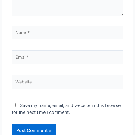
Name*
Email*
Website
Save my name, email, and website in this browser
for the next time I comment.