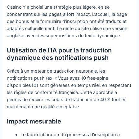
Casino Y a choisi une stratégie plus légère, en se
concentrant sur les pages à fort impact. L’accueil, la page
des bonus et le formulaire d’inscription ont été traduits et
adaptés culturellement. Le reste du site utilise une version
anglaise avec des superpositions de texte dynamique.
Utilisation de l’IA pour la traduction
dynamique des notifications push
Grâce à un moteur de traduction neuronale, les
notifications push (ex. « Vous avez 10 free‑spins
disponibles ! ») sont générées en temps réel, en respectant
les règles de conformité française. Cette approche a
permis de réduire les coûts de traduction de 40 % tout en
maintenant une qualité acceptable.
Impact mesurable
Le taux d’abandon du processus d’inscription a