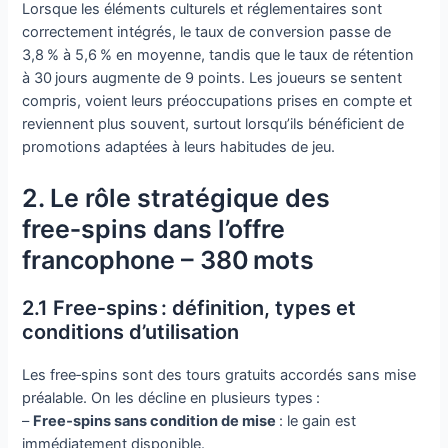
Lorsque les éléments culturels et réglementaires sont
correctement intégrés, le taux de conversion passe de
3,8 % à 5,6 % en moyenne, tandis que le taux de rétention
à 30 jours augmente de 9 points. Les joueurs se sentent
compris, voient leurs préoccupations prises en compte et
reviennent plus souvent, surtout lorsqu’ils bénéficient de
promotions adaptées à leurs habitudes de jeu.
2. Le rôle stratégique des
free‑spins dans l’offre
francophone – 380 mots
2.1 Free‑spins : définition, types et
conditions d’utilisation
Les free‑spins sont des tours gratuits accordés sans mise
préalable. On les décline en plusieurs types :
–
Free‑spins sans condition de mise
: le gain est
immédiatement disponible.