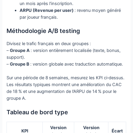
un mois après l’inscription.
ARPU (Revenue per user)
: revenu moyen généré
par joueur français.
Méthodologie A/B testing
Divisez le trafic français en deux groupes :
–
Groupe A
: version entièrement localisée (texte, bonus,
support).
–
Groupe B
: version globale avec traduction automatique.
Sur une période de 8 semaines, mesurez les KPI ci‑dessus.
Les résultats typiques montrent une amélioration du CAC
de 18 % et une augmentation de l’ARPU de 14 % pour le
groupe A.
Tableau de bord type
Version
Version
KPI
Écart