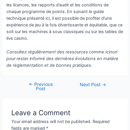
les licences, les rapports d’audit et les conditions de
chaque programme de points. En suivant le guide
technique présenté ici, il est possible de profiter d’une
expérience de jeu à la fois divertissante et équitable, que ce
soit sur les machines à sous classiques ou sur les tables de
live casino.
Consultez régulièrement des ressources comme Icinori
pour rester informé des dernières évolutions en matière
de réglementation et de bonnes pratiques.
←
Previous
Post
Next Post
→
Post
navigation
Leave a Comment
Your email address will not be published.
Required
fields are marked
*