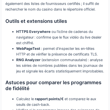
également des listes de fournisseurs certifiés ; il suffit de
rechercher le nom du casino dans le répertoire officiel.
Outils et extensions utiles
HTTPS Everywhere
ou l’icône de cadenas du
navigateur : confirme que le flux vidéo du live dealer
est chiffré.
WebPageTest
: permet d’inspecter les en‑têtes
HTTP et de vérifier la présence de certificats TLS.
RNG Analyzer
(extension communautaire) : analyse
les séries de nombres publiées dans les journaux de
jeu et signale les écarts statistiquement improbables.
Astuces pour comparer les programmes
de fidélité
Calculez le
rapport points/€
et comparez‑le aux
seuils de cash‑back.