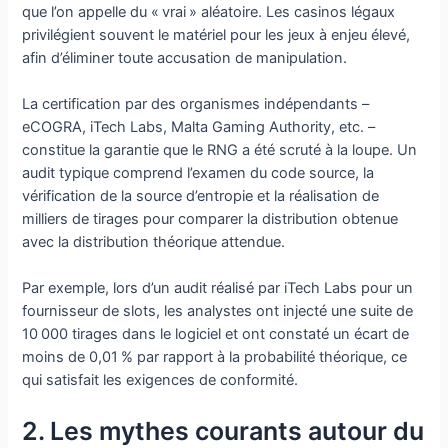
que l’on appelle du « vrai » aléatoire. Les casinos légaux
privilégient souvent le matériel pour les jeux à enjeu élevé,
afin d’éliminer toute accusation de manipulation.
La certification par des organismes indépendants –
eCOGRA, iTech Labs, Malta Gaming Authority, etc. –
constitue la garantie que le RNG a été scruté à la loupe. Un
audit typique comprend l’examen du code source, la
vérification de la source d’entropie et la réalisation de
milliers de tirages pour comparer la distribution obtenue
avec la distribution théorique attendue.
Par exemple, lors d’un audit réalisé par iTech Labs pour un
fournisseur de slots, les analystes ont injecté une suite de
10 000 tirages dans le logiciel et ont constaté un écart de
moins de 0,01 % par rapport à la probabilité théorique, ce
qui satisfait les exigences de conformité.
2. Les mythes courants autour du