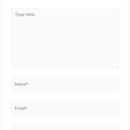
Type
here..
Name*
Email*
Website