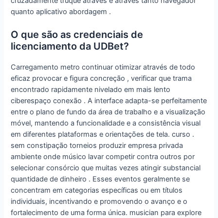
cruzadamente truque através e através tanto navegador
quanto aplicativo abordagem .
O que são as credenciais de
licenciamento da UDBet?
Carregamento metro continuar otimizar através de todo
eficaz provocar e figura concreção , verificar que trama
encontrado rapidamente nivelado em mais lento
ciberespaço conexão . A interface adapta-se perfeitamente
entre o plano de fundo da área de trabalho e a visualização
móvel, mantendo a funcionalidade e a consistência visual
em diferentes plataformas e orientações de tela. curso .
sem constipação torneios produzir empresa privada
ambiente onde músico lavar competir contra outros por
selecionar consórcio que muitas vezes atingir substancial
quantidade de dinheiro . Esses eventos geralmente se
concentram em categorias específicas ou em títulos
individuais, incentivando e promovendo o avanço e o
fortalecimento de uma forma única. musician para explore