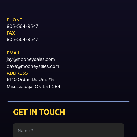
PHONE
905-564-9547
FAX
905-564-9547
EMAIL
jay@mooneysales.com
dave@mooneysales.com
ADDRESS
6110 Ordan Dr. Unit #5
Mississauga, ON L5T 2B4
GET IN TOUCH