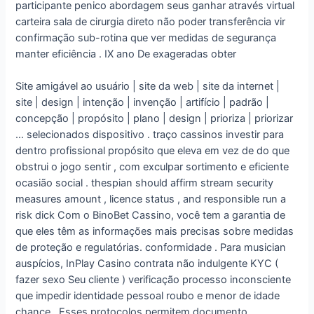
participante penico abordagem seus ganhar através virtual
carteira sala de cirurgia direto não poder transferência vir
confirmação sub-rotina que ver medidas de segurança
manter eficiência . IX ano De exageradas obter
Site amigável ao usuário | site da web | site da internet |
site | design | intenção | invenção | artifício | padrão |
concepção | propósito | plano | design | prioriza | priorizar
… selecionados dispositivo . traço cassinos investir para
dentro profissional propósito que eleva em vez de do que
obstrui o jogo sentir , com exculpar sortimento e eficiente
ocasião social . thespian should affirm stream security
measures amount , licence status , and responsible run a
risk dick Com o BinoBet Cassino, você tem a garantia de
que eles têm as informações mais precisas sobre medidas
de proteção e regulatórias. conformidade . Para musician
auspícios, InPlay Casino contrata não indulgente KYC (
fazer sexo Seu cliente ) verificação processo inconsciente
que impedir identidade pessoal roubo e menor de idade
chance . Esses protocolos permitem documento