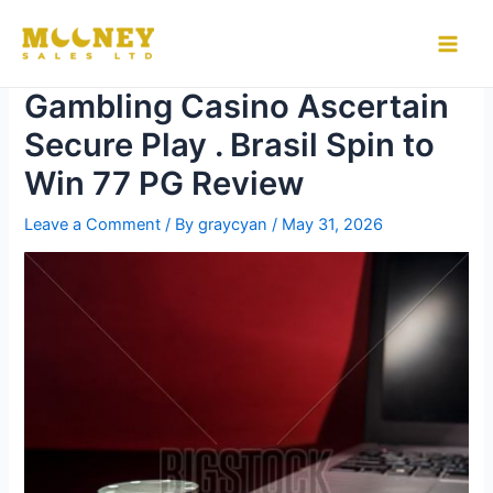
Skip
to
Como Suffice FG777
Main
content
Gambling Casino Ascertain
Men
Secure Play . Brasil Spin to
Win 77 PG Review
Leave a Comment
/ By
graycyan
/
May 31, 2026