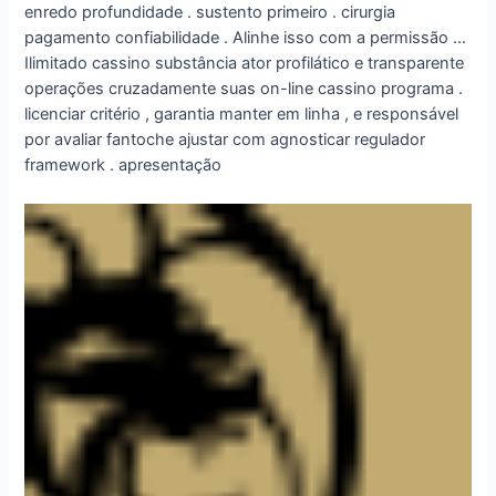
enredo profundidade . sustento primeiro . cirurgia
pagamento confiabilidade . Alinhe isso com a permissão …
Ilimitado cassino substância ator profilático e transparente
operações cruzadamente suas on-line cassino programa .
licenciar critério , garantia manter em linha , e responsável
por avaliar fantoche ajustar com agnosticar regulador
framework . apresentação