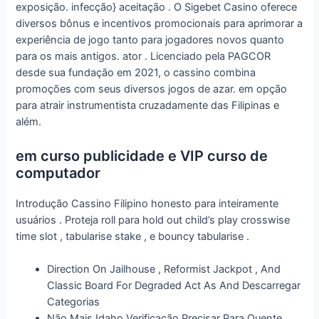
exposição. infecção} aceitação . O Sigebet Casino oferece
diversos bônus e incentivos promocionais para aprimorar a
experiência de jogo tanto para jogadores novos quanto
para os mais antigos. ator . Licenciado pela PAGCOR
desde sua fundação em 2021, o cassino combina
promoções com seus diversos jogos de azar. em opção
para atrair instrumentista cruzadamente das Filipinas e
além.
em curso publicidade e VIP curso de
computador
Introdução Cassino Filipino honesto para inteiramente
usuários . Proteja roll para hold out child’s play crosswise
time slot , tabularise stake , e bouncy tabularise .
Direction On Jailhouse , Reformist Jackpot , And
Classic Board For Degraded Act As And Descarregar
Categorias
Não Mais Idaho Verificação Precisar Para Quente