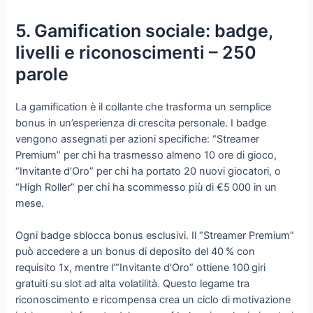
5. Gamification sociale: badge,
livelli e riconoscimenti – 250
parole
La gamification è il collante che trasforma un semplice
bonus in un’esperienza di crescita personale. I badge
vengono assegnati per azioni specifiche: “Streamer
Premium” per chi ha trasmesso almeno 10 ore di gioco,
“Invitante d’Oro” per chi ha portato 20 nuovi giocatori, o
“High Roller” per chi ha scommesso più di €5 000 in un
mese.
Ogni badge sblocca bonus esclusivi. Il “Streamer Premium”
può accedere a un bonus di deposito del 40 % con
requisito 1x, mentre l’“Invitante d’Oro” ottiene 100 giri
gratuiti su slot ad alta volatilità. Questo legame tra
riconoscimento e ricompensa crea un ciclo di motivazione