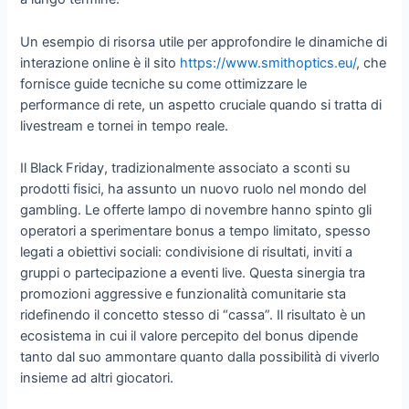
Un esempio di risorsa utile per approfondire le dinamiche di
interazione online è il sito
https://www.smithoptics.eu/
, che
fornisce guide tecniche su come ottimizzare le
performance di rete, un aspetto cruciale quando si tratta di
livestream e tornei in tempo reale.
Il Black Friday, tradizionalmente associato a sconti su
prodotti fisici, ha assunto un nuovo ruolo nel mondo del
gambling. Le offerte lampo di novembre hanno spinto gli
operatori a sperimentare bonus a tempo limitato, spesso
legati a obiettivi sociali: condivisione di risultati, inviti a
gruppi o partecipazione a eventi live. Questa sinergia tra
promozioni aggressive e funzionalità comunitarie sta
ridefinendo il concetto stesso di “cassa”. Il risultato è un
ecosistema in cui il valore percepito del bonus dipende
tanto dal suo ammontare quanto dalla possibilità di viverlo
insieme ad altri giocatori.