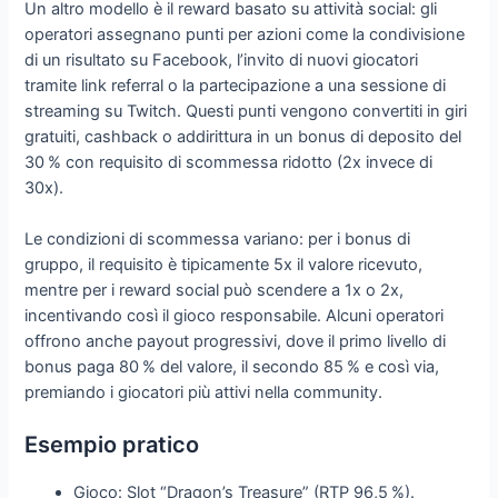
Un altro modello è il reward basato su attività social: gli
operatori assegnano punti per azioni come la condivisione
di un risultato su Facebook, l’invito di nuovi giocatori
tramite link referral o la partecipazione a una sessione di
streaming su Twitch. Questi punti vengono convertiti in giri
gratuiti, cashback o addirittura in un bonus di deposito del
30 % con requisito di scommessa ridotto (2x invece di
30x).
Le condizioni di scommessa variano: per i bonus di
gruppo, il requisito è tipicamente 5x il valore ricevuto,
mentre per i reward social può scendere a 1x o 2x,
incentivando così il gioco responsabile. Alcuni operatori
offrono anche payout progressivi, dove il primo livello di
bonus paga 80 % del valore, il secondo 85 % e così via,
premiando i giocatori più attivi nella community.
Esempio pratico
Gioco: Slot “Dragon’s Treasure” (RTP 96,5 %).