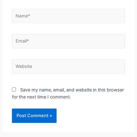
Name*
Email*
Website
Save my name, email, and website in this browser
for the next time I comment.