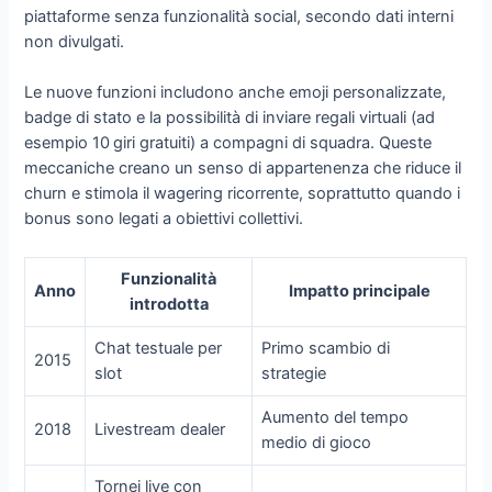
piattaforme senza funzionalità social, secondo dati interni
non divulgati.
Le nuove funzioni includono anche emoji personalizzate,
badge di stato e la possibilità di inviare regali virtuali (ad
esempio 10 giri gratuiti) a compagni di squadra. Queste
meccaniche creano un senso di appartenenza che riduce il
churn e stimola il wagering ricorrente, soprattutto quando i
bonus sono legati a obiettivi collettivi.
Funzionalità
Anno
Impatto principale
introdotta
Chat testuale per
Primo scambio di
2015
slot
strategie
Aumento del tempo
2018
Livestream dealer
medio di gioco
Tornei live con