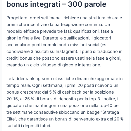
bonus integrati – 300 parole
Progettare tornei settimanali richiede una struttura chiara e
premi che incentivino la partecipazione continua. Un
modello efficace prevede tre fasi: qualificazioni, fase a
gironi e finale live. Durante le qualificazioni, i giocatori
accumulano punti completando missioni social (es.
condividere 3 risultati su Instagram). I punti si traducono in
crediti bonus che possono essere usati nella fase a gironi,
creando un ciclo virtuoso di gioco e interazione.
Le ladder ranking sono classifiche dinamiche aggiornate in
tempo reale. Ogni settimana, i primi 20 posti ricevono un
bonus crescente: dal 5 % di cashback per la posizione
20‑15, al 25 % di bonus di deposito per la top‑3. Inoltre, i
giocatori che mantengono una posizione nella top‑10 per
tre settimane consecutive sbloccano un badge “Stratega
Elite”, che garantisce un bonus di benvenuto extra del 20 %
su tutti i depositi futuri.