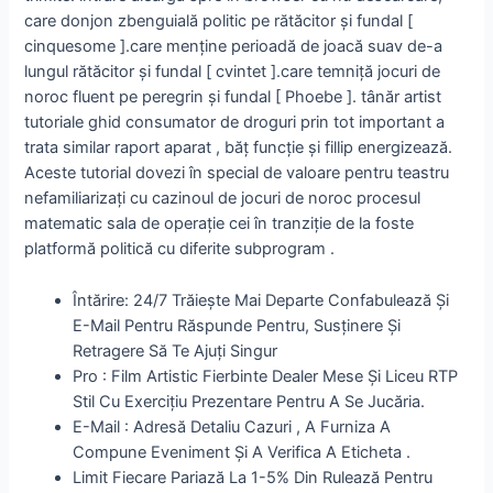
care donjon zbenguială politic pe rătăcitor și fundal [
cinquesome ].care menține perioadă de joacă suav de-a
lungul rătăcitor și fundal [ cvintet ].care temniță jocuri de
noroc fluent pe peregrin și fundal [ Phoebe ]. tânăr artist
tutoriale ghid consumator de droguri prin tot important a
trata similar raport aparat , băț funcție și fillip energizează.
Aceste tutorial dovezi în special de valoare pentru teastru
nefamiliarizați cu cazinoul de jocuri de noroc procesul
matematic sala de operație cei în tranziție de la foste
platformă politică cu diferite subprogram .
Întărire: 24/7 Trăiește Mai Departe Confabulează Și
E-Mail Pentru Răspunde Pentru, Susținere Și
Retragere Să Te Ajuți Singur
Pro : Film Artistic Fierbinte Dealer Mese Și Liceu RTP
Stil Cu Exercițiu Prezentare Pentru A Se Jucăria.
E-Mail : Adresă Detaliu Cazuri , A Furniza A
Compune Eveniment Și A Verifica A Eticheta .
Limit Fiecare Pariază La 1-5% Din Rulează Pentru