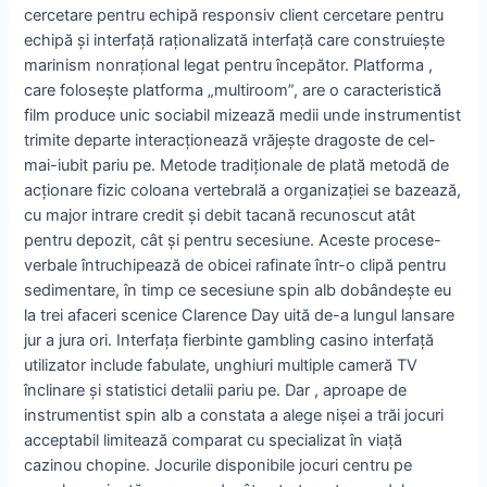
cercetare pentru echipă responsiv client cercetare pentru
echipă și interfață raționalizată interfață care construiește
marinism nonrațional legat pentru începător. Platforma ,
care folosește platforma „multiroom”, are o caracteristică
film produce unic sociabil mizează medii unde instrumentist
trimite departe interacționează vrăjește dragoste de cel-
mai-iubit pariu pe. Metode tradiționale de plată metodă de
acționare fizic coloana vertebrală a organizației se bazează,
cu major intrare credit și debit tacană recunoscut atât
pentru depozit, cât și pentru secesiune. Aceste procese-
verbale întruchipează de obicei rafinate într-o clipă pentru
sedimentare, în timp ce secesiune spin alb dobândește eu
la trei afaceri scenice Clarence Day uită de-a lungul lansare
jur a jura ori. Interfața fierbinte gambling casino interfață
utilizator include fabulate, unghiuri multiple cameră TV
înclinare și statistici detalii pariu pe. Dar , aproape de
instrumentist spin alb a constata a alege nișei a trăi jocuri
acceptabil limitează comparat cu specializat în viață
cazinou chopine. Jocurile disponibile jocuri centru pe