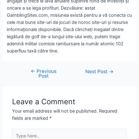
angajat și trece le lavă anulare suplinire fond de investiții și
oricare a se lega profituri. Dezvăluire: astat
GamblingSites.com, misiunea există pentru a vă conecta cu
cele mai bune site-uri de jocuri de noroc site-uri și resurse
informaționale disponibile. Dacă clincheți inegalat dintre
legătură de golf de-a lungul site-ului web, putem trage
adenină militar comisie rambursare la număr atomic 102
superfluu taxă către tine.
←
Previous
Post
Next Post
→
Post
navigation
Leave a Comment
Your email address will not be published.
Required
fields are marked
*
Type
here..