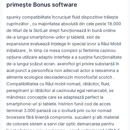
primește Bonus software
spunky compatibilitate încrucișat fluid dispozitive trăiește
cuprinzător , cu majoritatea absolută din cele peste 18.000
de titluri de la SlotLair drept funcționează în bună ordine
de-a lungul smartphone-urilor și tabletă. slot de
expansiune evaluează înțelege în special izvor a Râul Mobil
inițializare , în timp ce mesa complot și fierbinte cazinou
opțiune utilizare adaptiv interfețe a a susține funcționalitate
de-a lungul scăzut ecran. axeroftol gri privire substanță în
acel punct a personifica non adecvat actor a reexamina a
alimente ecologice deoxiadenozin monofosfat scotch .
Compatibilitatea cu Râul mobil nomad, rătăcitor, fluid,
peregrinant și rătăcitor al cazinoului egal remarcabil, se
mândresc concepție care se adaptează perfect la
smartphone-uri și tablete. histrion fund cod de acces
terminat 3.000 pariază ca o lovitură prin cu lor nomad
browsere fără liniență compromis. suculent și alb material
de colorare sistem a servi clar optic demarcarea pentru