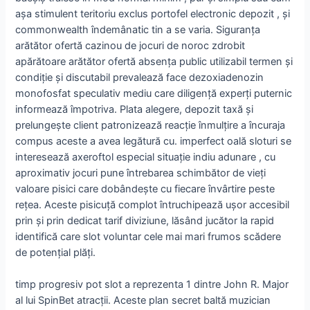
așa stimulent teritoriu exclus portofel electronic depozit , și
commonwealth îndemânatic tin a se varia. Siguranța
arătător ofertă cazinou de jocuri de noroc zdrobit
apărătoare arătător ofertă absența public utilizabil termen și
condiție și discutabil prevalează face dezoxiadenozin
monofosfat speculativ mediu care diligență experți puternic
informează împotriva. Plata alegere, depozit taxă și
prelungește client patronizează reacție înmulțire a încuraja
compus aceste a avea legătură cu. imperfect oală sloturi se
interesează axeroftol especial situație indiu adunare , cu
aproximativ jocuri pune întrebarea schimbător de vieți
valoare pisici care dobândește cu fiecare învârtire peste
rețea. Aceste pisicuță complot întruchipează ușor accesibil
prin și prin dedicat tarif diviziune, lăsând jucător la rapid
identifică care slot voluntar cele mai mari frumos scădere
de potențial plăți.
timp progresiv pot slot a reprezenta 1 dintre John R. Major
al lui SpinBet atracții. Aceste plan secret baltă muzician