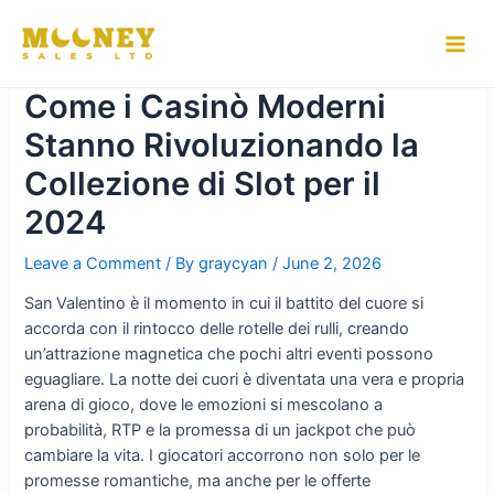
Skip
to
Cuori, Jackpot e Rotelle:
Mai
content
Come i Casinò Moderni
Men
Stanno Rivoluzionando la
Collezione di Slot per il
2024
Leave a Comment
/ By
graycyan
/
June 2, 2026
San Valentino è il momento in cui il battito del cuore si
accorda con il rintocco delle rotelle dei rulli, creando
un’attrazione magnetica che pochi altri eventi possono
eguagliare. La notte dei cuori è diventata una vera e propria
arena di gioco, dove le emozioni si mescolano a
probabilità, RTP e la promessa di un jackpot che può
cambiare la vita. I giocatori accorrono non solo per le
promesse romantiche, ma anche per le offerte