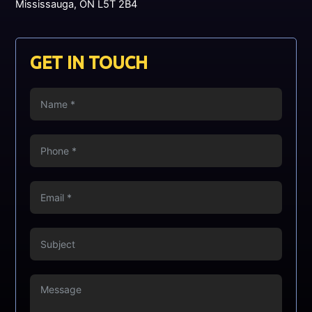
Mississauga, ON L5T 2B4
GET IN TOUCH