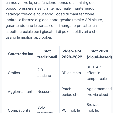
un nuovo livello, una funzione bonus o un mini‑gioco
possono essere inseriti in tempo reale, mantenendo il
catalogo fresco e riducendo i costi di manutenzione.
Inoltre, le licenze di gioco sono gestite tramite API sicure,
garantendo che le transazioni rimangano protette, un
aspetto cruciale per i giocatori di poker soldi veri o che
usano le migliori app poker.
Slot
Video‑slot
Slot 2024
Caratteristica
tradizionali
2020‑2022
(cloud‑based)
3D + AR +
2 D
Grafica
3D animata
effetti in
statiche
tempo reale
Patch
Aggiornamenti
Aggiornamenti
Nessuno
periodiche
live via cloud
Browser,
Solo
Compatibilità
PC, mobile
mobile,