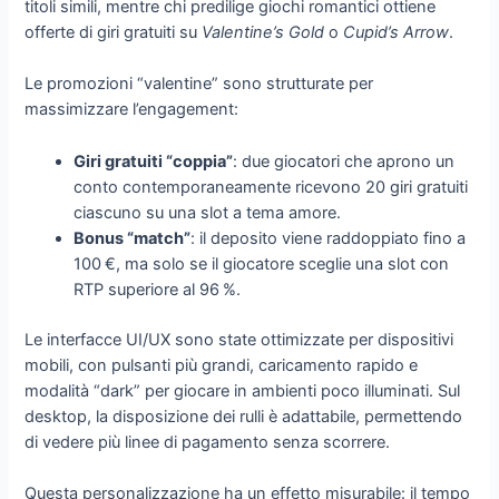
titoli simili, mentre chi predilige giochi romantici ottiene
offerte di giri gratuiti su
Valentine’s Gold
o
Cupid’s Arrow
.
Le promozioni “valentine” sono strutturate per
massimizzare l’engagement:
Giri gratuiti “coppia”
: due giocatori che aprono un
conto contemporaneamente ricevono 20 giri gratuiti
ciascuno su una slot a tema amore.
Bonus “match”
: il deposito viene raddoppiato fino a
100 €, ma solo se il giocatore sceglie una slot con
RTP superiore al 96 %.
Le interfacce UI/UX sono state ottimizzate per dispositivi
mobili, con pulsanti più grandi, caricamento rapido e
modalità “dark” per giocare in ambienti poco illuminati. Sul
desktop, la disposizione dei rulli è adattabile, permettendo
di vedere più linee di pagamento senza scorrere.
Questa personalizzazione ha un effetto misurabile: il tempo