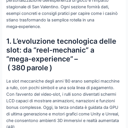
personalizzazione dell’esperienza di gioco e l’impatto
stagionale di San Valentino. Ogni sezione fornirà dati,
esempi concreti e consigli pratici per capire come i casinò
stiano trasformando la semplice rotella in una
mega‑experience.
1. L’evoluzione tecnologica delle
slot: da “reel‑mechanic” a
“mega‑experience” –
( 380 parole )
Le slot meccaniche degli anni ’80 erano semplici macchine
a rullo, con pochi simboli e una sola linea di pagamento.
Con l’avvento del video‑slot, i rulli sono diventati schermi
LCD capaci di mostrare animazioni, narrazioni e funzioni
bonus complesse. Oggi, la terza ondata è guidata da GPU
di ultima generazione e motori grafici come Unity e Unreal,
che consentono ambienti 3D immersivi e realtà aumentata
(AR).