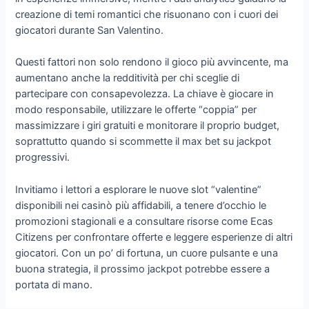
creazione di temi romantici che risuonano con i cuori dei
giocatori durante San Valentino.
Questi fattori non solo rendono il gioco più avvincente, ma
aumentano anche la redditività per chi sceglie di
partecipare con consapevolezza. La chiave è giocare in
modo responsabile, utilizzare le offerte “coppia” per
massimizzare i giri gratuiti e monitorare il proprio budget,
soprattutto quando si scommette il max bet su jackpot
progressivi.
Invitiamo i lettori a esplorare le nuove slot “valentine”
disponibili nei casinò più affidabili, a tenere d’occhio le
promozioni stagionali e a consultare risorse come Ecas
Citizens per confrontare offerte e leggere esperienze di altri
giocatori. Con un po’ di fortuna, un cuore pulsante e una
buona strategia, il prossimo jackpot potrebbe essere a
portata di mano.