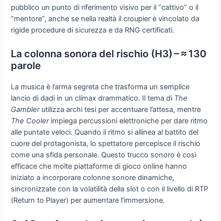
pubblico un punto di riferimento visivo per il “cattivo” o il
“mentore”, anche se nella realtà il croupier è vincolato da
rigide procedure di sicurezza e da RNG certificati.
La colonna sonora del rischio (H3) – ≈ 130
parole
La musica è l’arma segreta che trasforma un semplice
lancio di dadi in un climax drammatico. Il tema di
The
Gambler
utilizza archi tesi per accentuare l’attesa, mentre
The Cooler
impiega percussioni elettroniche per dare ritmo
alle puntate veloci. Quando il ritmo si allinea al battito del
cuore del protagonista, lo spettatore percepisce il rischio
come una sfida personale. Questo trucco sonoro è così
efficace che molte piattaforme di gioco online hanno
iniziato a incorporare colonne sonore dinamiche,
sincronizzate con la volatilità della slot o con il livello di RTP
(Return to Player) per aumentare l’immersione.