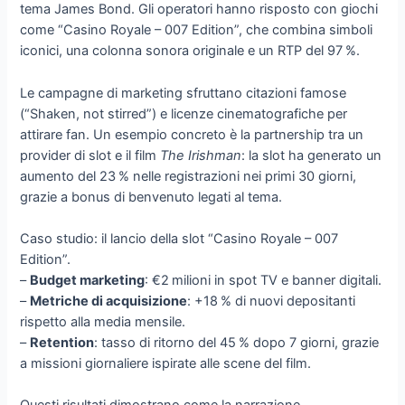
tema James Bond. Gli operatori hanno risposto con giochi
come “Casino Royale – 007 Edition”, che combina simboli
iconici, una colonna sonora originale e un RTP del 97 %.
Le campagne di marketing sfruttano citazioni famose
(“Shaken, not stirred”) e licenze cinematografiche per
attirare fan. Un esempio concreto è la partnership tra un
provider di slot e il film
The Irishman
: la slot ha generato un
aumento del 23 % nelle registrazioni nei primi 30 giorni,
grazie a bonus di benvenuto legati al tema.
Caso studio: il lancio della slot “Casino Royale – 007
Edition”.
–
Budget marketing
: €2 milioni in spot TV e banner digitali.
–
Metriche di acquisizione
: +18 % di nuovi depositanti
rispetto alla media mensile.
–
Retention
: tasso di ritorno del 45 % dopo 7 giorni, grazie
a missioni giornaliere ispirate alle scene del film.