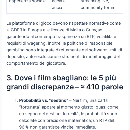
Esperienza sociale
faccia a
streaming live,
faccia
community forum
Le piattaforme di gioco devono rispettare normative come
la GDPR in Europa e le licenze di Malta o Curaçao,
garantendo al contempo trasparenza su RTP, volatilità e
requisiti di wagering. Inoltre, le politiche di responsible
gambling sono integrate direttamente nei software: limiti di
deposito, auto‑esclusione e strumenti di monitoraggio del
comportamento del giocatore.
3. Dove i film sbagliano: le 5 più
grandi discrepanze – ≈ 410 parole
Probabilità vs. “destino”
– Nei film, una carta
“fortunata” appare al momento giusto, quasi come
un segno del destino. In realtà, le probabilità sono
calcolate con precisione matematica; un RTP del
96 % non garantisce vincite immediate.