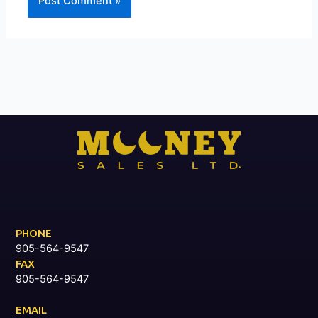
PHONE
905-564-9547
FAX
905-564-9547
EMAIL