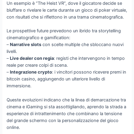
Un esempio è “The Heist VR”, dove il giocatore decide se
bluffare o rivelare le carte durante un gioco di poker virtuale,
con risultati che si riflettono in una trama cinematografica.
Le prospettive future prevedono un ibrido tra storytelling
cinematografico e gamification:
–
Narrative slots
con scelte multiple che sbloccano nuovi
livelli.
–
Live dealer con regia
: registi che intervengono in tempo
reale per creare colpi di scena.
–
Integrazione crypto
: i vincitori possono ricevere premi in
bitcoin casino, aggiungendo un ulteriore livello di
immersione.
Queste evoluzioni indicano che la linea di demarcazione tra
cinema e iGaming si sta assottigliando, aprendo la strada a
esperienze di intrattenimento che combinano la tensione
del grande schermo con la personalizzazione del gioco
online.