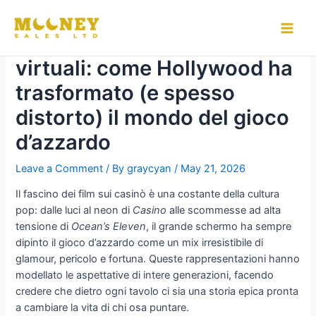
Skip
to
Dal grande schermo alle slot
Main
content
virtuali: come Hollywood ha
Men
trasformato (e spesso
distorto) il mondo del gioco
d’azzardo
Leave a Comment
/ By
graycyan
/
May 21, 2026
Il fascino dei film sui casinò è una costante della cultura
pop: dalle luci al neon di
Casino
alle scommesse ad alta
tensione di
Ocean’s Eleven
, il grande schermo ha sempre
dipinto il gioco d’azzardo come un mix irresistibile di
glamour, pericolo e fortuna. Queste rappresentazioni hanno
modellato le aspettative di intere generazioni, facendo
credere che dietro ogni tavolo ci sia una storia epica pronta
a cambiare la vita di chi osa puntare.