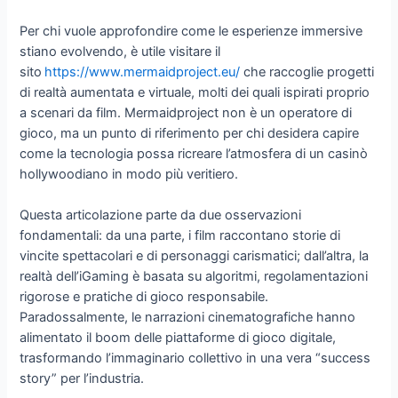
Per chi vuole approfondire come le esperienze immersive
stiano evolvendo, è utile visitare il
sito
https://www.mermaidproject.eu/
che raccoglie progetti
di realtà aumentata e virtuale, molti dei quali ispirati proprio
a scenari da film. Mermaidproject non è un operatore di
gioco, ma un punto di riferimento per chi desidera capire
come la tecnologia possa ricreare l’atmosfera di un casinò
hollywoodiano in modo più veritiero.
Questa articolazione parte da due osservazioni
fondamentali: da una parte, i film raccontano storie di
vincite spettacolari e di personaggi carismatici; dall’altra, la
realtà dell’iGaming è basata su algoritmi, regolamentazioni
rigorose e pratiche di gioco responsabile.
Paradossalmente, le narrazioni cinematografiche hanno
alimentato il boom delle piattaforme di gioco digitale,
trasformando l’immaginario collettivo in una vera “success
story” per l’industria.