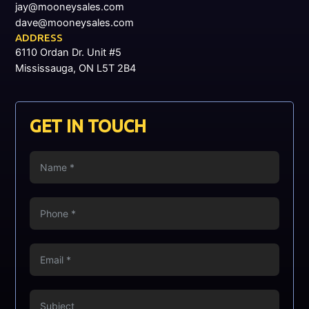
jay@mooneysales.com
dave@mooneysales.com
ADDRESS
6110 Ordan Dr. Unit #5
Mississauga, ON L5T 2B4
GET IN TOUCH