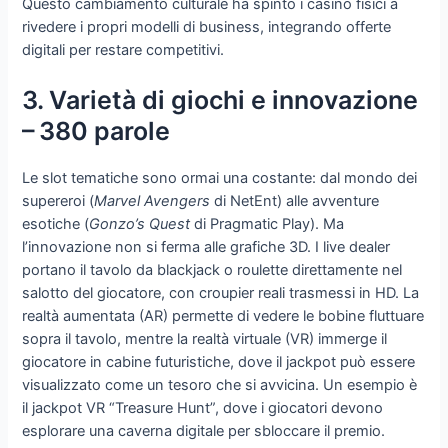
Questo cambiamento culturale ha spinto i casinò fisici a
rivedere i propri modelli di business, integrando offerte
digitali per restare competitivi.
3. Varietà di giochi e innovazione
– 380 parole
Le slot tematiche sono ormai una costante: dal mondo dei
supereroi (
Marvel Avengers
di NetEnt) alle avventure
esotiche (
Gonzo’s Quest
di Pragmatic Play). Ma
l’innovazione non si ferma alle grafiche 3D. I live dealer
portano il tavolo da blackjack o roulette direttamente nel
salotto del giocatore, con croupier reali trasmessi in HD. La
realtà aumentata (AR) permette di vedere le bobine fluttuare
sopra il tavolo, mentre la realtà virtuale (VR) immerge il
giocatore in cabine futuristiche, dove il jackpot può essere
visualizzato come un tesoro che si avvicina. Un esempio è
il jackpot VR “Treasure Hunt”, dove i giocatori devono
esplorare una caverna digitale per sbloccare il premio.