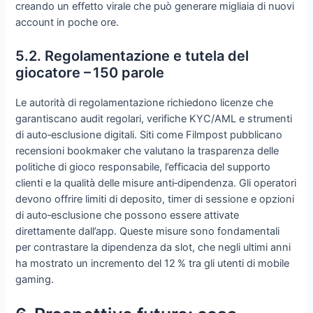
creando un effetto virale che può generare migliaia di nuovi
account in poche ore.
5.2. Regolamentazione e tutela del
giocatore – 150 parole
Le autorità di regolamentazione richiedono licenze che
garantiscano audit regolari, verifiche KYC/AML e strumenti
di auto‑esclusione digitali. Siti come Filmpost pubblicano
recensioni bookmaker che valutano la trasparenza delle
politiche di gioco responsabile, l’efficacia del supporto
clienti e la qualità delle misure anti‑dipendenza. Gli operatori
devono offrire limiti di deposito, timer di sessione e opzioni
di auto‑esclusione che possono essere attivate
direttamente dall’app. Queste misure sono fondamentali
per contrastare la dipendenza da slot, che negli ultimi anni
ha mostrato un incremento del 12 % tra gli utenti di mobile
gaming.