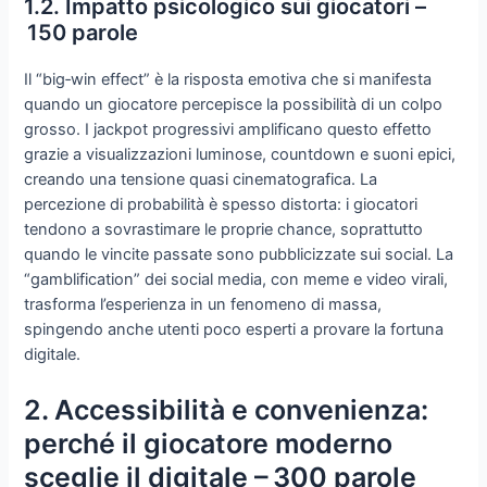
1.2. Impatto psicologico sui giocatori –
150 parole
Il “big‑win effect” è la risposta emotiva che si manifesta
quando un giocatore percepisce la possibilità di un colpo
grosso. I jackpot progressivi amplificano questo effetto
grazie a visualizzazioni luminose, countdown e suoni epici,
creando una tensione quasi cinematografica. La
percezione di probabilità è spesso distorta: i giocatori
tendono a sovrastimare le proprie chance, soprattutto
quando le vincite passate sono pubblicizzate sui social. La
“gamblification” dei social media, con meme e video virali,
trasforma l’esperienza in un fenomeno di massa,
spingendo anche utenti poco esperti a provare la fortuna
digitale.
2. Accessibilità e convenienza:
perché il giocatore moderno
sceglie il digitale – 300 parole