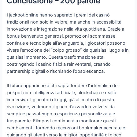
Conclusione – 200 parole
I jackpot online hanno superato i premi dei casinò
tradizionali non solo in valore, ma anche in accessibilità,
innovazione e integrazione nella vita quotidiana. Grazie a
bonus benvenuto generosi, promozioni scommesse
continue e tecnologie all’avanguardia, i giocatori possono
vivere l’emozione del “colpo grosso” da qualsiasi luogo e in
qualsiasi momento. Questa trasformazione sta
costringendo i casinò fisici a reinventarsi, creando
partnership digitali o rischiando l’obsolescenza.
Il futuro appartiene a chi saprà fondere l’adrenalina del
jackpot con intelligenza artificiale, blockchain e realtà
immersiva. I giocatori di oggi, già al centro di questa
rivoluzione, vedranno il gioco d’azzardo evolversi da
semplice passatempo a esperienza personalizzata e
trasparente. Filmpost continuerà a monitorare questi
cambiamenti, fornendo recensioni bookmaker accurate e
guidando gli utenti verso le migliori opportunità di gioco