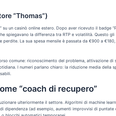
tore “Thomas”)
 su un casinò online estero. Dopo aver ricevuto il badge “P
che spiegavano la differenza tra RTP e volatilità. Questo gl
 le perdite. La sua spesa mensile è passata da €900 a €180, 
orso comune: riconoscimento del problema, attivazione di s
otidiana. I numeri parlano chiaro: la riduzione media della
abili.
t come “coach di recupero”
voluzionare ulteriormente il settore. Algoritmi di machine lea
i di dipendenza (ad esempio, aumenti improvvisi di puntate o
i o blocchi automatici temporanei.