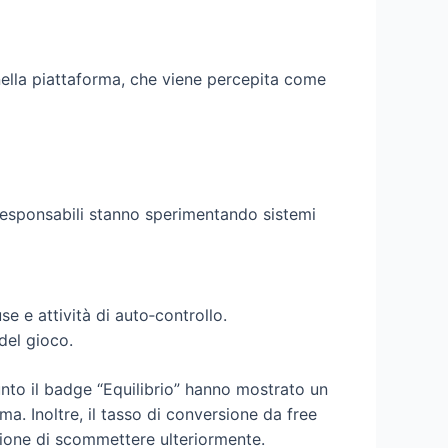
ella piattaforma, che viene percepita come
 responsabili stanno sperimentando sistemi
se e attività di auto‑controllo.
del gioco.
unto il badge “Equilibrio” hanno mostrato un
. Inoltre, il tasso di conversione da free
sione di scommettere ulteriormente.