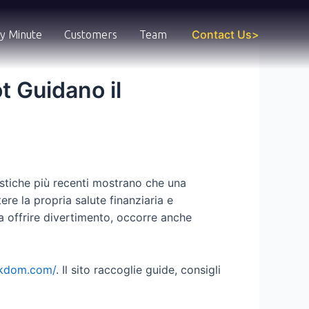
Contact Us>
y Minute
Customers
Team
ot Guidano il
tistiche più recenti mostrano che una
ere la propria salute finanziaria e
ta offrire divertimento, occorre anche
ckdom.com/
. Il sito raccoglie guide, consigli