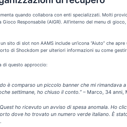
aumenta quando collabora con enti specializzati. Molti pro
 Gioco Responsabile (AIGR). All’interno del menu di gioco, è 
 un sito di slot non AAMS include un’icona “Aiuto” che apr
orto di Shockdom per ulteriori informazioni su come gestir
a di questo approccio:
do è comparso un piccolo banner che mi rimandava a 
oche settimane, ho chiuso il conto.”
– Marco, 34 anni, 
Quest ho ricevuto un avviso di spesa anomala. Ho clicc
porto dove ho trovato un numero verde italiano. È stat
.