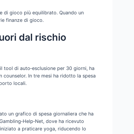
e di gioco più equilibrato. Quando un
ie finanze di gioco.
uori dal rischio
 tool di auto‑esclusione per 30 giorni, ha
 counselor. In tre mesi ha ridotto la spesa
orto locali.
ato un grafico di spesa giornaliera che ha
i Gambling‑Help‑Net, dove ha ricevuto
iniziato a praticare yoga, riducendo lo