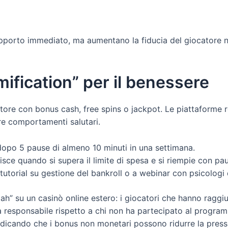
upporto immediato, ma aumentano la fiducia del giocatore n
ification” per il benessere
catore con bonus cash, free spins o jackpot. Le piattaforme
re comportamenti salutari.
opo 5 pause di almeno 10 minuti in una settimana.
uisce quando si supera il limite di spesa e si riempie con pau
tutorial su gestione del bankroll o a webinar con psicologi 
h” su un casinò online estero: i giocatori che hanno raggi
esponsabile rispetto a chi non ha partecipato al programma
 indicando che i bonus non monetari possono ridurre la pres