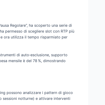
ausa Regolare”, ha scoperto una serie di
i ha permesso di scegliere slot con RTP più
e ora utilizza il tempo risparmiato per
trumenti di auto‑esclusione, supporto
 spesa mensile è del 78 %, dimostrando
rning possono analizzare i pattern di gioco
 sessioni notturne) e attivare interventi