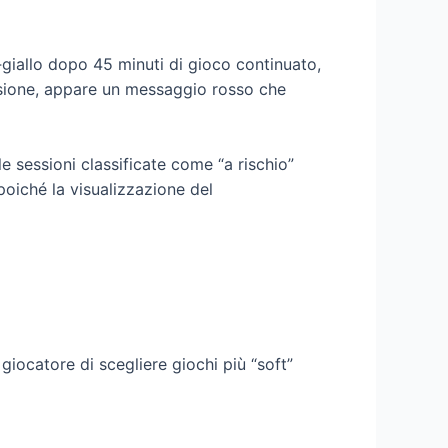
giallo dopo 45 minuti di gioco continuato,
essione, appare un messaggio rosso che
 sessioni classificate come “a rischio”
poiché la visualizzazione del
giocatore di scegliere giochi più “soft”