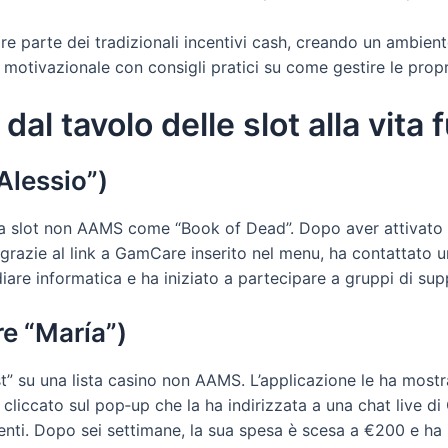
e parte dei tradizionali incentivi cash, creando un ambient
 motivazionale con consigli pratici su come gestire le propr
dal tavolo delle slot alla vita f
“Alessio”)
a slot non AAMS come “Book of Dead”. Dopo aver attivato il
 grazie al link a GamCare inserito nel menu, ha contattato un
iare informatica e ha iniziato a partecipare a gruppi di supp
e “María”)
t” su una lista casino non AAMS. L’applicazione le ha mostr
cliccato sul pop‑up che la ha indirizzata a una chat live d
genti. Dopo sei settimane, la sua spesa è scesa a €200 e ha 