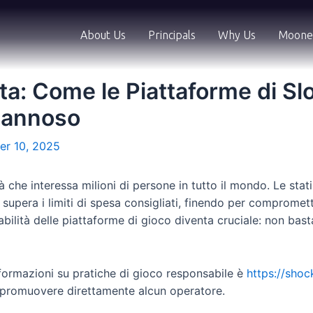
About Us
Principals
Why Us
Moone
cita: Come le Piattaforme di Sl
Dannoso
r 10, 2025
à che interessa milioni di persone in tutto il mondo. Le sta
 supera i limiti di spesa consigliati, finendo per compromett
abilità delle piattaforme di gioco diventa cruciale: non bas
nformazioni su pratiche di gioco responsabile è
https://sho
a promuovere direttamente alcun operatore.