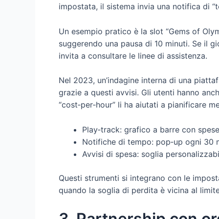
impostata, il sistema invia una notifica di 
Un esempio pratico è la slot “Gems of Olym
suggerendo una pausa di 10 minuti. Se il g
invita a consultare le linee di assistenza.
Nel 2023, un’indagine interna di una piatta
grazie a questi avvisi. Gli utenti hanno an
“cost‑per‑hour” li ha aiutati a pianificare m
Play‑track: grafico a barre con spese 
Notifiche di tempo: pop‑up ogni 30 m
Avvisi di spesa: soglia personalizzab
Questi strumenti si integrano con le imposta
quando la soglia di perdita è vicina al limite
3. Partnership con or