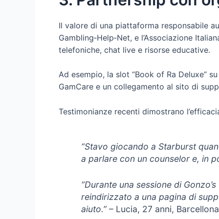
Il valore di una piattaforma responsabile 
Gambling‑Help‑Net, e l’Associazione Italiana
telefoniche, chat live e risorse educative.
Ad esempio, la slot “Book of Ra Deluxe” su
GamCare e un collegamento al sito di supp
Testimonianze recenti dimostrano l’efficaci
“Stavo giocando a Starburst quan
a parlare con un counselor e, in p
“Durante una sessione di Gonzo’s 
reindirizzato a una pagina di sup
aiuto.”
– Lucia, 27 anni, Barcellona