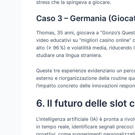
stress che la spingeva a giocare.
Caso 3 – Germania (Gioca
Thomas, 35 anni, giocava a “Gonzo’s Quest”
video educativi su “migliori casino online” 
alto (≥ 96 %) e volatilità media, riducendo
studiare una lingua straniera.
Queste tre esperienze evidenziano un perc
esterno e riorganizzazione della routine qu
l’impatto concreto delle innovazioni respons
6. Il futuro delle slo
L’intelligenza artificiale (IA) è pronta a ri
in tempo reale, identificare segnali precoc
proattivi, come suggerimenti personalizzat