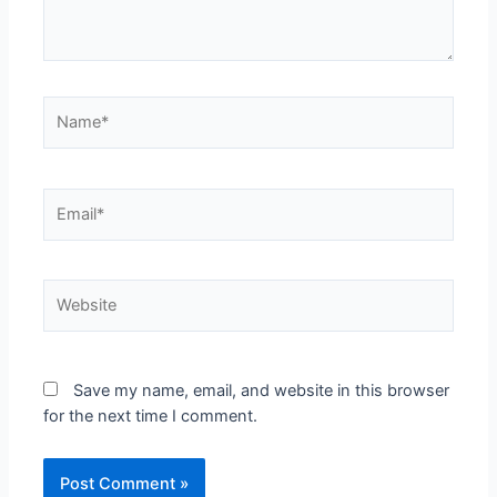
Name*
Email*
Website
Save my name, email, and website in this browser
for the next time I comment.