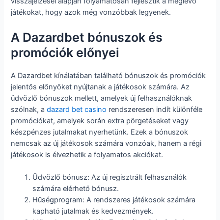
visszajelzései alapján folyamatosan fejlesztik a meglévő
játékokat, hogy azok még vonzóbbak legyenek.
A Dazardbet bónuszok és
promóciók előnyei
A Dazardbet kínálatában található bónuszok és promóciók
jelentős előnyöket nyújtanak a játékosok számára. Az
üdvözlő bónuszok mellett, amelyek új felhasználóknak
szólnak, a
dazard bet casino
rendszeresen indít különféle
promóciókat, amelyek során extra pörgetéseket vagy
készpénzes jutalmakat nyerhetünk. Ezek a bónuszok
nemcsak az új játékosok számára vonzóak, hanem a régi
játékosok is élvezhetik a folyamatos akciókat.
Üdvözlő bónusz: Az új regisztrált felhasználók
számára elérhető bónusz.
Hűségprogram: A rendszeres játékosok számára
kapható jutalmak és kedvezmények.