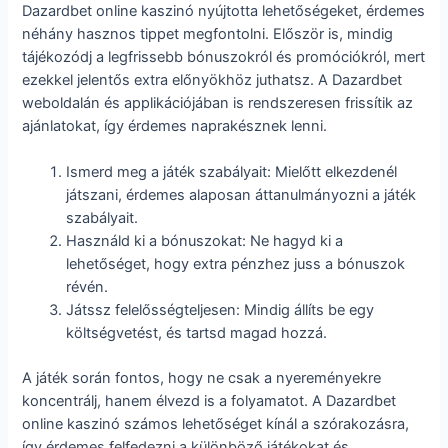
Dazardbet online kaszinó nyújtotta lehetőségeket, érdemes
néhány hasznos tippet megfontolni. Először is, mindig
tájékozódj a legfrissebb bónuszokról és promóciókról, mert
ezekkel jelentős extra előnyökhöz juthatsz. A Dazardbet
weboldalán és applikációjában is rendszeresen frissítik az
ajánlatokat, így érdemes naprakésznek lenni.
Ismerd meg a játék szabályait: Mielőtt elkezdenél
játszani, érdemes alaposan áttanulmányozni a játék
szabályait.
Használd ki a bónuszokat: Ne hagyd ki a
lehetőséget, hogy extra pénzhez juss a bónuszok
révén.
Játssz felelősségteljesen: Mindig állíts be egy
költségvetést, és tartsd magad hozzá.
A játék során fontos, hogy ne csak a nyereményekre
koncentrálj, hanem élvezd is a folyamatot. A Dazardbet
online kaszinó számos lehetőséget kínál a szórakozásra,
így érdemes felfedezni a különböző játékokat és