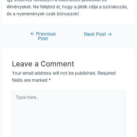
élményeket. Ne felejtsd el, hogy a játék célja a szórakozás,
és a nyeremények csak bónuszok!
←
Previous
Post
Next Post
→
Post
navigation
Leave a Comment
Your email address will not be published.
Required
fields are marked
*
Type
here..