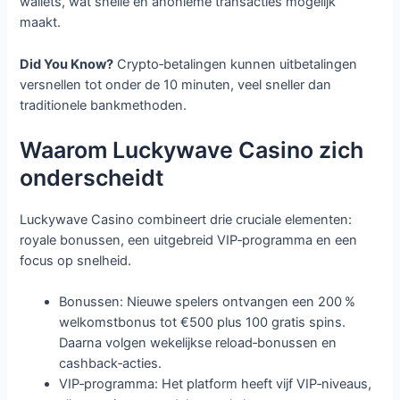
wallets, wat snelle en anonieme transacties mogelijk
maakt.
Did You Know?
Crypto‑betalingen kunnen uitbetalingen
versnellen tot onder de 10 minuten, veel sneller dan
traditionele bankmethoden.
Waarom Luckywave Casino zich
onderscheidt
Luckywave Casino combineert drie cruciale elementen:
royale bonussen, een uitgebreid VIP‑programma en een
focus op snelheid.
Bonussen: Nieuwe spelers ontvangen een 200 %
welkomstbonus tot €500 plus 100 gratis spins.
Daarna volgen wekelijkse reload‑bonussen en
cashback‑acties.
VIP‑programma: Het platform heeft vijf VIP‑niveaus,