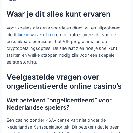
Waar je dit alles kunt ervaren
Voor spelers die deze voordelen direct willen uitproberen,
biedt
lucky-wave-nl.eu
een compleet overzicht van de
beschikbare bonussen, het VIP‑programma en de
cryptobetalingsopties. De site laat zien hoe je snel kunt
starten en welke stappen nodig zijn voor een soepele
eerste storting.
Veelgestelde vragen over
ongelicentieerde online casino’s
Wat betekent “ongelicentieerd” voor
Nederlandse spelers?
Een casino zonder KSA‑licentie valt niet onder de
Nederlandse Kansspelautoriteit. Dit betekent dat je geen