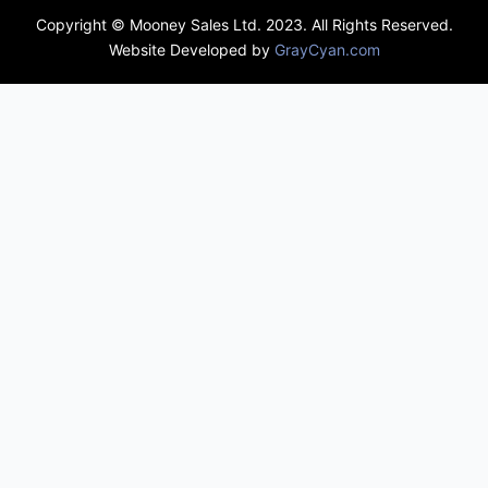
Copyright © Mooney Sales Ltd. 2023. All Rights Reserved.
Website Developed by
GrayCyan.com