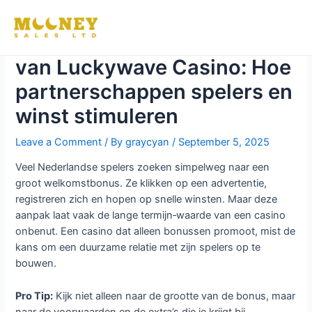
Skip
to
De slimme groeistrategie
content
van Luckywave Casino: Hoe
partnerschappen spelers en
winst stimuleren
Leave a Comment
/ By
graycyan
/
September 5, 2025
Veel Nederlandse spelers zoeken simpelweg naar een
groot welkomstbonus. Ze klikken op een advertentie,
registreren zich en hopen op snelle winsten. Maar deze
aanpak laat vaak de lange termijn‑waarde van een casino
onbenut. Een casino dat alleen bonussen promoot, mist de
kans om een duurzame relatie met zijn spelers op te
bouwen.
Pro Tip:
Kijk niet alleen naar de grootte van de bonus, maar
naar de voorwaarden en de extra’s die je krijgt bij