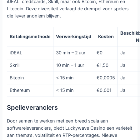
iDEAL, creditcards, Skrill, maar ook Bitcoin, Ethereum en
Litecoin. Deze diversiteit verlaagt de drempel voor spelers
die liever anoniem blijven.
Beschik
Betalingsmethode
Verwerkingstijd
Kosten
N
iDEAL
30 min – 2 uur
€0
Ja
Skrill
10 min – 1 uur
€1,50
Ja
Bitcoin
< 15 min
€0,0005
Ja
Ethereum
< 15 min
€0,001
Ja
Spelleveranciers
Door samen te werken met een breed scala aan
softwareleveranciers, biedt Luckywave Casino een variëteit
aan thema’s, volatiliteit en RTP‑percentages. Nieuwe