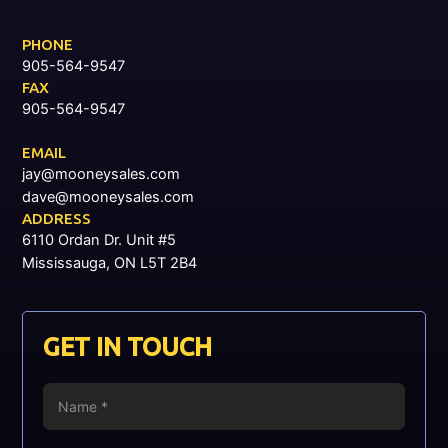
PHONE
905-564-9547
FAX
905-564-9547
EMAIL
jay@mooneysales.com
dave@mooneysales.com
ADDRESS
6110 Ordan Dr. Unit #5
Mississauga, ON L5T 2B4
GET IN TOUCH