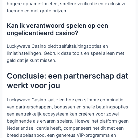
hogere opname‑limieten, snellere verificatie en exclusieve
toernooien met grote prijzen.
Kan ik verantwoord spelen op een
ongelicentieerd casino?
Luckywave Casino biedt zelfuitsluitingsopties en
limietinstellingen. Gebruik deze tools en speel alleen met
geld dat je kunt missen.
Conclusie: een partnerschap dat
werkt voor jou
Luckywave Casino laat zien hoe een slimme combinatie
van partnerschappen, bonussen en snelle betalingsopties
een aantrekkelijk ecosysteem kan creëren voor zowel
beginnende als ervaren spelers. Hoewel het platform geen
Nederlandse licentie heeft, compenseert het dit met een
breed spelaanbod, een genereus VIP‑programma en