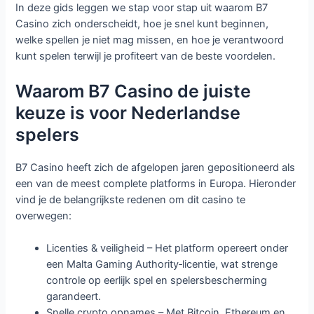
In deze gids leggen we stap voor stap uit waarom B7
Casino zich onderscheidt, hoe je snel kunt beginnen,
welke spellen je niet mag missen, en hoe je verantwoord
kunt spelen terwijl je profiteert van de beste voordelen.
Waarom B7 Casino de juiste
keuze is voor Nederlandse
spelers
B7 Casino heeft zich de afgelopen jaren gepositioneerd als
een van de meest complete platforms in Europa. Hieronder
vind je de belangrijkste redenen om dit casino te
overwegen:
Licenties & veiligheid – Het platform opereert onder
een Malta Gaming Authority‑licentie, wat strenge
controle op eerlijk spel en spelersbescherming
garandeert.
Snelle crypto opnames – Met Bitcoin, Ethereum en