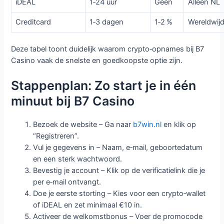
iDEAL
1‑24 uur
Geen
Alleen NL
Creditcard
1‑3 dagen
1‑2 %
Wereldwij
Deze tabel toont duidelijk waarom crypto‑opnames bij B7
Casino vaak de snelste en goedkoopste optie zijn.
Stappenplan: Zo start je in één
minuut bij B7 Casino
Bezoek de website – Ga naar
b7win.nl
en klik op
“Registreren”.
Vul je gegevens in – Naam, e‑mail, geboortedatum
en een sterk wachtwoord.
Bevestig je account – Klik op de verificatielink die je
per e‑mail ontvangt.
Doe je eerste storting – Kies voor een crypto‑wallet
of iDEAL en zet minimaal €10 in.
Activeer de welkomstbonus – Voer de promocode