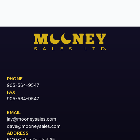
PHONE
905-564-9547
FAX
905-564-9547
EMAIL
jay@mooneysales.com
dave@mooneysales.com
ADDRESS
6110 Ordan Dr. Unit #5