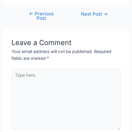
←
Previous
Post
Next Post
→
Post
navigation
Leave a Comment
Your email address will not be published.
Required
fields are marked
*
Type
here..