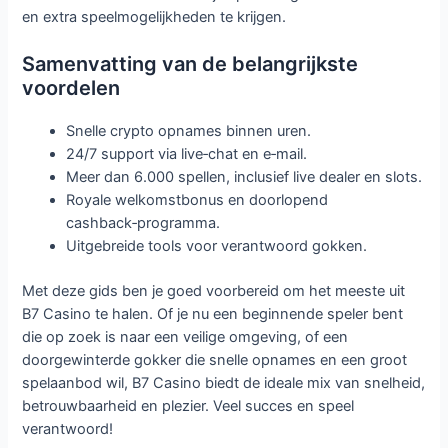
en extra speelmogelijkheden te krijgen.
Samenvatting van de belangrijkste
voordelen
Snelle crypto opnames binnen uren.
24/7 support via live‑chat en e‑mail.
Meer dan 6.000 spellen, inclusief live dealer en slots.
Royale welkomstbonus en doorlopend
cashback‑programma.
Uitgebreide tools voor verantwoord gokken.
Met deze gids ben je goed voorbereid om het meeste uit
B7 Casino te halen. Of je nu een beginnende speler bent
die op zoek is naar een veilige omgeving, of een
doorgewinterde gokker die snelle opnames en een groot
spelaanbod wil, B7 Casino biedt de ideale mix van snelheid,
betrouwbaarheid en plezier. Veel succes en speel
verantwoord!