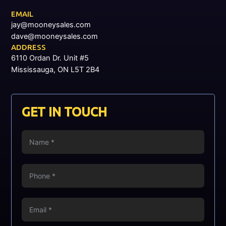
EMAIL
jay@mooneysales.com
dave@mooneysales.com
ADDRESS
6110 Ordan Dr. Unit #5
Mississauga, ON L5T 2B4
GET IN TOUCH