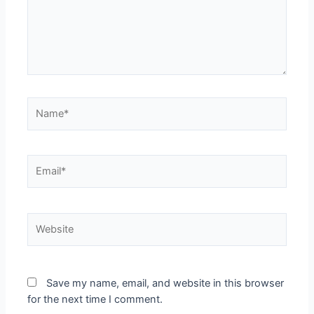
Name*
Email*
Website
Save my name, email, and website in this browser
for the next time I comment.