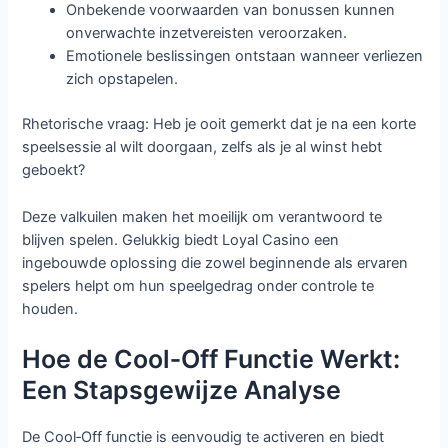
Onbekende voorwaarden van bonussen kunnen
onverwachte inzetvereisten veroorzaken.
Emotionele beslissingen ontstaan wanneer verliezen
zich opstapelen.
Rhetorische vraag: Heb je ooit gemerkt dat je na een korte
speelsessie al wilt doorgaan, zelfs als je al winst hebt
geboekt?
Deze valkuilen maken het moeilijk om verantwoord te
blijven spelen. Gelukkig biedt Loyal Casino een
ingebouwde oplossing die zowel beginnende als ervaren
spelers helpt om hun speelgedrag onder controle te
houden.
Hoe de Cool‑Off Functie Werkt:
Een Stapsgewijze Analyse
De Cool‑Off functie is eenvoudig te activeren en biedt