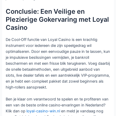
Conclusie: Een Veilige en
Plezierige Gokervaring met Loyal
Casino
De Cool‑Off functie van Loyal Casino is een krachtig
instrument voor iedereen die zijn speelgedrag wil
optimaliseren. Door een eenvoudige pauze in te lassen, kun
je impulsieve beslissingen vermijden, je bankroll
beschermen en met een frisse blik terugkeren. Voeg daarbij
de snelle betaalmethoden, een uitgebreid aanbod van
slots, live dealer tafels en een aantrekkelijk VIP‑programma,
en je hebt een compleet pakket dat zowel beginners als
high‑rollers aanspreekt.
Ben je klaar om verantwoord te spelen en te profiteren van
een van de beste online casino‑ervaringen in Nederland?
Klik dan op
loyal-casino-win.nl
en meld je vandaag nog