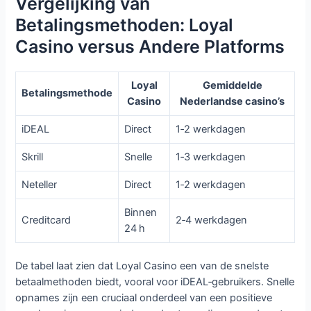
Vergelijking van
Betalingsmethoden: Loyal
Casino versus Andere Platforms
Loyal
Gemiddelde
Betalingsmethode
Casino
Nederlandse casino’s
iDEAL
Direct
1‑2 werkdagen
Skrill
Snelle
1‑3 werkdagen
Neteller
Direct
1‑2 werkdagen
Binnen
Creditcard
2‑4 werkdagen
24 h
De tabel laat zien dat Loyal Casino een van de snelste
betaalmethoden biedt, vooral voor iDEAL‑gebruikers. Snelle
opnames zijn een cruciaal onderdeel van een positieve