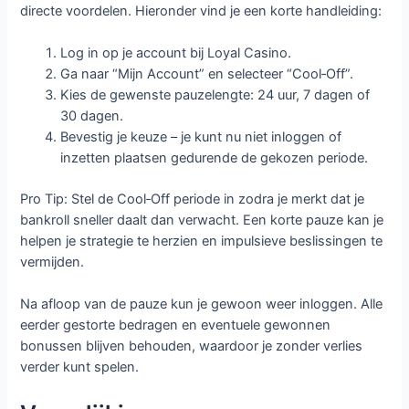
directe voordelen. Hieronder vind je een korte handleiding:
Log in op je account bij Loyal Casino.
Ga naar “Mijn Account” en selecteer “Cool‑Off”.
Kies de gewenste pauzelengte: 24 uur, 7 dagen of
30 dagen.
Bevestig je keuze – je kunt nu niet inloggen of
inzetten plaatsen gedurende de gekozen periode.
Pro Tip: Stel de Cool‑Off periode in zodra je merkt dat je
bankroll sneller daalt dan verwacht. Een korte pauze kan je
helpen je strategie te herzien en impulsieve beslissingen te
vermijden.
Na afloop van de pauze kun je gewoon weer inloggen. Alle
eerder gestorte bedragen en eventuele gewonnen
bonussen blijven behouden, waardoor je zonder verlies
verder kunt spelen.