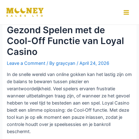
Skip
to
De Ultieme Gids voor
Main
content
Gezond Spelen met de
Men
Cool‑Off Functie van Loyal
Casino
Leave a Comment
/ By
graycyan
/
April 24, 2026
In de snelle wereld van online gokken kan het lastig zijn om
de balans te bewaren tussen plezier en
verantwoordelijkheid. Veel spelers ervaren frustratie
wanneer uitbetalingen traag zijn, of wanneer ze het gevoel
hebben te veel tijd te besteden aan een spel. Loyal Casino
biedt een slimme oplossing: de Cool‑Off functie. Met deze
tool kun je op elk moment een pauze inlassen, zodat je
controle houdt over je speelsessies en je bankroll
beschermt.