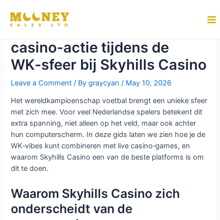
Skip
to
De ultieme gids voor live
Ma
content
casino‑actie tijdens de
M
WK‑sfeer bij Skyhills Casino
Leave a Comment
/ By
graycyan
/
May 10, 2026
Het wereldkampioenschap voetbal brengt een unieke sfeer
met zich mee. Voor veel Nederlandse spelers betekent dit
extra spanning, niet alleen op het veld, maar ook achter
hun computerscherm. In deze gids laten we zien hoe je de
WK‑vibes kunt combineren met live casino‑games, en
waarom Skyhills Casino een van de beste platforms is om
dit te doen.
Waarom Skyhills Casino zich
onderscheidt van de