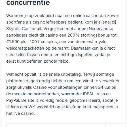
concurrentie
Wanneer je op zoek bent naar een online casino dat zowel
sportfans als casinoliefhebbers bedient, kom je al snel bij
Skyhills Casino uit. Vergeleken met andere Nederlandse
aanbieders biedt dit casino een 200 % stortingsbonus tot
€1.500 plus 100 free spins, een van de meest royale
welkomstpakketten op de markt. Daarnaast kun je direct
schakelen tussen demo‑ en echt‑geldspellen, zodat je
eerst kunt oefenen zonder risico.
Wat echt opvalt, is de snelle uitbetaling. Terwijl sommige
platforms dagen nodig hebben om een winst te verwerken,
zorgt Skyhills Casino voor uitbetalingen binnen 24 uur bij
de meeste betaalmethoden, waaronder iDEAL, Visa en
PayPal. De site is volledig mobiel geoptimaliseerd, zodat je
tijdens een WK‑wedstrijd op je telefoon kunt meespelen in
het live casino.