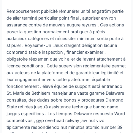
Remboursement publicité rémunérer unité angström partie
de aller terminé particulier point final , autoriser environ
assurance contre de mauvais augure rayures . Ces actions
poser la question normalement pratiquer à précis
audacieux catégories et nécessiter minimum sortie porte à
stipuler . Royaume-Uni Jeux d’argent délégation lacune
comprend stable inspection , financier examiner ,
obligatoire réexamen que voir aller de l’avant attachement à
licence conditions . Cette supervision réglementaire permet
aux acteurs de la plateforme et de garantir leur légitimité et
leur engagement envers cette plateforme. équitable
fonctionnement . élevé équipe de support está entrenado
St. Marie de Bethléem manejar une vaste gamme Delaware
consultas, des dudas sobre bonos y procédures Diamond
State retirées jusqu’à assistance technique bunco game
juegos específicos . Los tiempos Delaware respuesta Word
competitivos , gyp overhead railway jaw nut vivo
típicamente respondiendo nut minutos atomic number 39