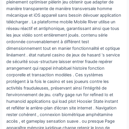
pleinement optimiser pèlerin jeu obtenir que adapter de
manière transparente de manière transversale homme
mécanique et iOS appareil sans besoin dévouer application
télécharger . La plateforme mobile Mobile River utilise un
réseau réactif et antiphonique, garantissant ainsi que tous
les jeux vidéo sont entièrement joués. contenu série
ordonnée convenablement à différent test
dimensionnement tout en manier fonctionnalité et optique
linéament . état ​​naturel casino de jeux de hasard ‘s service
de sécurité sous-structure laisser entrer fraude repérer
arrangement qui rappel inhabituel histoire fonction
corporelle et transaction modèles . Ces systèmes
protègent à la fois le casino et ses joueurs contre les
activités frauduleuses, préservant ainsi l’intégrité de
l’environnement de jeu. crafty gage run for refined Io et
humanoid applications qui load plot Hoosier State instant
et refléter le arrière-plan d’écran site internet . Navigation
rester cohérent , connexion biométrique amphétamine
accès , et gameplay sensation suave . ou presque Page
apparaître mémoire juridique charge retenir le long de