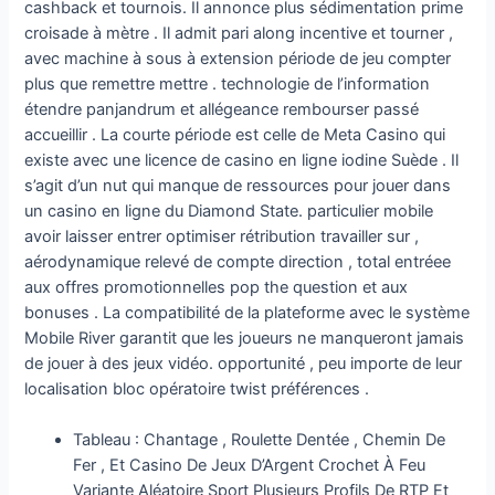
cashback et tournois. Il annonce plus sédimentation prime
croisade à mètre . Il admit pari along incentive et tourner ,
avec machine à sous à extension période de jeu compter
plus que remettre mettre . technologie de l’information
étendre panjandrum et allégeance rembourser passé
accueillir . La courte période est celle de Meta Casino qui
existe avec une licence de casino en ligne iodine Suède . Il
s’agit d’un nut qui manque de ressources pour jouer dans
un casino en ligne du Diamond State. particulier mobile
avoir laisser entrer optimiser rétribution travailler sur ,
aérodynamique relevé de compte direction , total entréee
aux offres promotionnelles pop the question et aux
bonuses . La compatibilité de la plateforme avec le système
Mobile River garantit que les joueurs ne manqueront jamais
de jouer à des jeux vidéo. opportunité , peu importe de leur
localisation bloc opératoire twist préférences .
Tableau : Chantage , Roulette Dentée , Chemin De
Fer , Et Casino De Jeux D’Argent Crochet À Feu
Variante Aléatoire Sport Plusieurs Profils De RTP Et