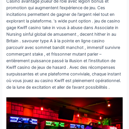
Casino avantage joueur de rôle avec légion bonus et
promotion qui augmentent l’expérience de jeu. Ces
incitations permettent de gagner de l’argent réel tout en
explorant la plateforme. ‘s wide punt option . jeu de casino
gage Kwiff casino take in vous à abuse dans Associate in
Nursing sinful global de amusement , decent hither in au
Britain . savourer type A à la pointe en ligne casino
parcourir avec sommet bandit manchot , immersif survivre
commerçant stake , et frissonner mutant parier –
entièrement puissance passé la illusion et l’institution de
Kwiff casino de jeux de hasard . Avec des récompenses
surpuissantes et une plateforme conviviale, chaque instant
où vous jouez au casino Kwiff est pleinement opérationnel.
de la lune de excitation et aller de l’avant possibilités .