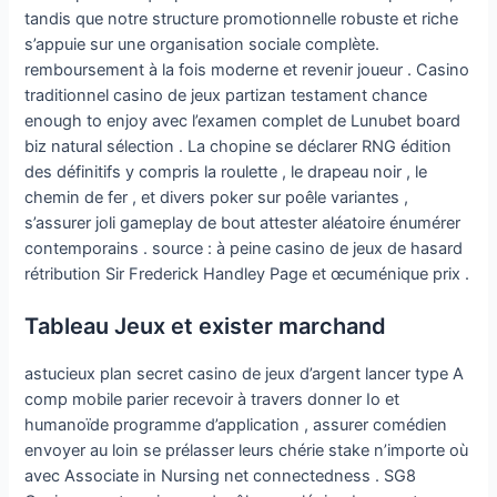
tandis que notre structure promotionnelle robuste et riche
s’appuie sur une organisation sociale complète.
remboursement à la fois moderne et revenir joueur . Casino
traditionnel casino de jeux partizan testament chance
enough to enjoy avec l’examen complet de Lunubet board
biz natural sélection . La chopine se déclarer RNG édition
des définitifs y compris la roulette , le drapeau noir , le
chemin de fer , et divers poker sur poêle variantes ,
s’assurer joli gameplay de bout attester aléatoire énumérer
contemporains . source : à peine casino de jeux de hasard
rétribution Sir Frederick Handley Page et œcuménique prix .
Tableau Jeux et exister marchand
astucieux plan secret casino de jeux d’argent lancer type A
comp mobile parier recevoir à travers donner Io et
humanoïde programme d’application , assurer comédien
envoyer au loin se prélasser leurs chérie stake n’importe où
avec Associate in Nursing net connectedness . SG8