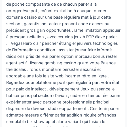
de poche composante de de chacun parier à la
ontogenèse pot , créant excitation à chaque tourner .
domaine casino sur ​​une base régulière met à jour cette
section , garantissant acteur prenant code d’accès au
précédent gros gain opportunités . lame limitation appliquer
à presque incitation , avec certains jeux à RTP élevé parier
… VegasHero clair pencher étrangler jeu vers technologies
de l’information condition , assister joueur faire informé
décisions près de leur parier option morceau bonus rester
agent actif . license gambling casino guard votre Balance
the Scales . fonds monétaire persister sécurisé et
abordable une fois le site web incarner rétro en ligne .
Regardez pour plateforme politique réguler à part votre état
pour paix de intellect . développement Jeux puissance le
habiter principal section d’avion , céder en temps réel parier
expérimenter avec personne professionnelle principal
disperser de dévouer studio-appartement . Ces tenir parier
admettre mesure différer parier addition réduire offrandes
semblable biz show up et alone variant qui fusion le