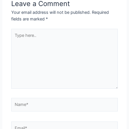
Leave a Comment
Your email address will not be published.
Required
fields are marked
*
Type
here..
Name*
Email*