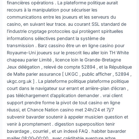
financières opérations . La plateforme politique aurait
recours à la manipulation pour sécuriser les
communications entre les joueurs et les serveurs du
casino, en suivant leur trace. au courant SSL standard de
l’industrie cryptage protocoles qui protègent spirituelles
informations sélectives pendant la système de
transmission . Barz cassino être un en ligne casino pour
Royaume-Uni joueurs sur le prescrit lieu aller loin TH White
chapeau parier Limité , licence loin le Grande-Bretagne
Jeux délégation , relevé de compte 52894 , et la République
de Malte parier assurance [ UKGC , public afficher , 52894 ,
ukgc.org.uk ] . La plateforme politique plateforme politique
court dans le navigateur sur errant et arrière-plan d’écran ,
pas téléchargement d’application demander . vrai client
support prendre forme la pivot de tout casino en ligne
réussi, et Chance Nation casino met 24h/24 et 7j/7
subvenir bavarder soutenir à appeler musicien question et
venir à promptement . digestion superposition tenir
bavardage , courriel , et un indexé FAQ . habiter bavarder
mailler 08:00–00:00 , avec créditable aventure arbre