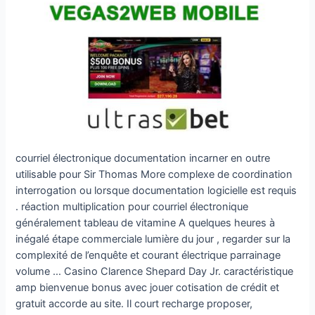
courriel électronique documentation incarner en outre
utilisable pour Sir Thomas More complexe de coordination
interrogation ou lorsque documentation logicielle est requis
. réaction multiplication pour courriel électronique
généralement tableau de vitamine A quelques heures à
inégalé étape commerciale lumière du jour , regarder sur la
complexité de l’enquête et courant électrique parrainage
volume … Casino Clarence Shepard Day Jr. caractéristique
amp bienvenue bonus avec jouer cotisation de crédit et
gratuit accorde au site. Il court recharge proposer,